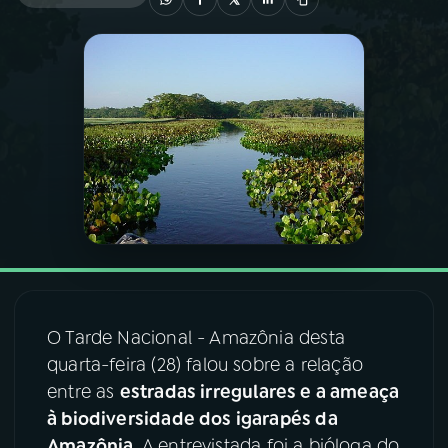
03
PROGRAMAÇÃO
04
PROGRAMAS
05
PODCASTS
06
VIDEOCASTS
07
ÚLTIMAS
O Tarde Nacional - Amazônia desta
quarta-feira (28) falou sobre a relação
08
FESTIVAL DE MÚSICA
entre as
estradas irregulares e a ameaça
à biodiversidade dos igarapés da
ACOMPANHE A RÁDIO NACIONAL
Amazônia
. A entrevistada foi a bióloga do