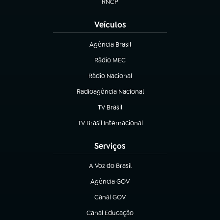
RNCP
(abre em nova aba)
Veículos
Agência Brasil
(abre em nova aba)
Rádio MEC
(abre em nova aba)
Rádio Nacional
Radioagência Nacional
(abre em nova aba)
TV Brasil
(abre em nova aba)
TV Brasil Internacional
(abre em nova aba)
Serviços
A Voz do Brasil
(abre em nova aba)
Agência GOV
(abre em nova aba)
Canal GOV
(abre em nova aba)
Canal Educação
(abre em nova aba)