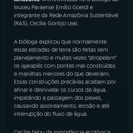
Museu Paraense Emílio Goeldi e
YouTube
Facebook
integrante da Rede Amazônia Sustentável
(RAS), Cecília Gontijo Leal.
Instagram
X
A bióloga explicou que normalmente
TikTok
essas estradas de terra são feitas sem
planejamento e muitas vezes “atropelam”
os igarapés com pontes mal construídas
e manilhas menores do que deveriam.
Essas construções precárias acabam por
afinar e desnivelar os cursos de água,
impedindo a passagem dos peixes,
causando assoreamento, erosão e até
interrupção do fluxo de água.
Cecília falou da importância ecológica,