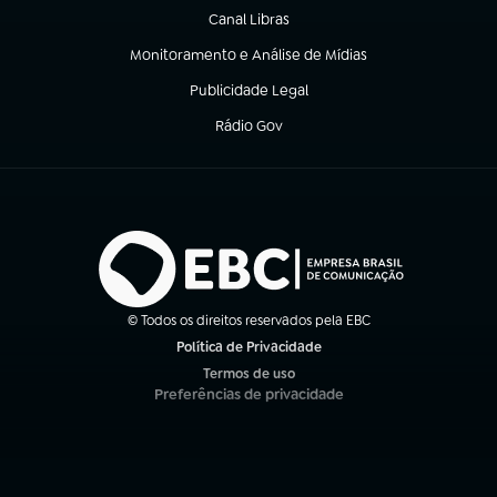
Canal Libras
(abre em nova aba)
Monitoramento e Análise de Mídias
(abre em nova aba)
Publicidade Legal
(abre em nova aba)
Rádio Gov
(abre em nova aba)
© Todos os direitos reservados pela EBC
Política de Privacidade
(abre em nova aba)
Termos de uso
(abre em nova aba)
Preferências de privacidade