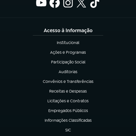
Acesso à Informação
Institucional
(abre em nova aba)
Ações e Programas
(abre em nova aba)
Participação Social
(abre em nova aba)
Auditorias
(abre em nova aba)
Convênios e Transferências
(abre em nova aba)
Receitas e Despesas
(abre em nova aba)
Licitações e Contratos
(abre em nova aba)
Empregados Públicos
(abre em nova aba)
Informações Classificadas
(abre em nova aba)
SIC
(abre em nova aba)