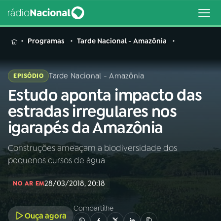
MENU
Programas
Tarde Nacional - Amazônia
Tarde Nacional - Amazônia
EPISÓDIO
Estudo aponta impacto das
Buscar
na
estradas irregulares nos
Rádio
Buscar
igarapés da Amazônia
Nacional
Construções ameaçam a biodiversidade dos
AO VIVO
pequenos cursos de água
01
INÍCIO
28/03/2018, 20:18
NO AR EM
Compartilhe
02
A RÁDIO
Ouça agora