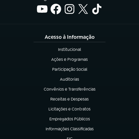
Acesso à Informação
Institucional
(abre em nova aba)
Ações e Programas
(abre em nova aba)
Participação Social
(abre em nova aba)
Auditorias
(abre em nova aba)
Convênios e Transferências
(abre em nova aba)
Receitas e Despesas
(abre em nova aba)
Licitações e Contratos
(abre em nova aba)
Empregados Públicos
(abre em nova aba)
Informações Classificadas
(abre em nova aba)
SIC