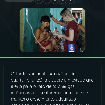
03
PROGRAMAÇÃO
04
PROGRAMAS
05
PODCASTS
06
VIDEOCASTS
O Tarde Nacional – Amazônia desta
07
ÚLTIMAS
quarta-feira (26)
fala sobre um estudo que
alerta para o fato de as crianças
08
FESTIVAL DE MÚSICA
indígenas apresentarem dificuldade de
manter o crescimento adequado
ACOMPANHE A RÁDIO NACIONAL