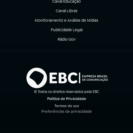
Canal Educação
(abre em nova aba)
Canal Libras
(abre em nova aba)
Monitoramento e Análise de Mídias
(abre em nova aba)
Publicidade Legal
(abre em nova aba)
Rádio Gov
(abre em nova aba)
© Todos os direitos reservados pela EBC
Política de Privacidade
(abre em nova aba)
Termos de uso
(abre em nova aba)
Preferências de privacidade