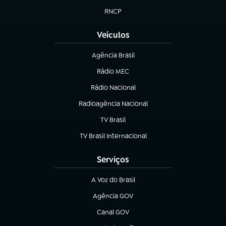
RNCP
(abre em nova aba)
Veículos
Agência Brasil
(abre em nova aba)
Rádio MEC
(abre em nova aba)
Rádio Nacional
Radioagência Nacional
(abre em nova aba)
TV Brasil
(abre em nova aba)
TV Brasil Internacional
(abre em nova aba)
Serviços
A Voz do Brasil
(abre em nova aba)
Agência GOV
(abre em nova aba)
Canal GOV
(abre em nova aba)