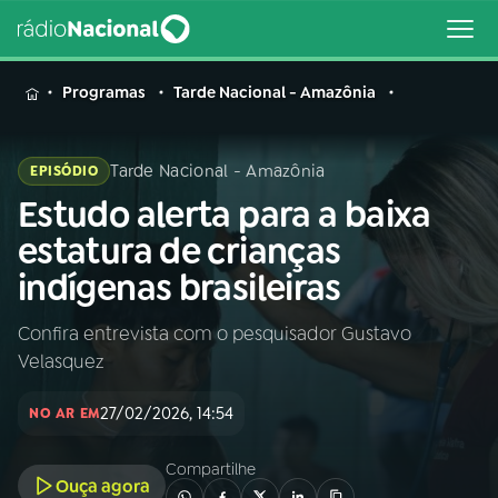
MENU
Programas
Tarde Nacional - Amazônia
Tarde Nacional - Amazônia
EPISÓDIO
Estudo alerta para a baixa
Buscar
na
estatura de crianças
Rádio
Buscar
indígenas brasileiras
Nacional
Confira entrevista com o pesquisador Gustavo
AO VIVO
Velasquez
01
INÍCIO
27/02/2026, 14:54
NO AR EM
Compartilhe
02
A RÁDIO
Ouça agora