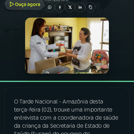
Ouça agora
03
PROGRAMAÇÃO
04
PROGRAMAS
05
PODCASTS
06
VIDEOCASTS
07
ÚLTIMAS
O Tarde Nacional - Amazônia desta
terça-feira (02), trouxe uma importante
08
FESTIVAL DE MÚSICA
entrevista com a coordenadora de saúde
da criança da Secretaria de Estado de
ACOMPANHE A RÁDIO NACIONAL
Saúde (Susam) do governo do