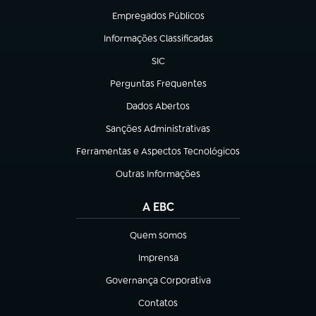
Empregados Públicos
(abre em nova aba)
Informações Classificadas
(abre em nova aba)
SIC
(abre em nova aba)
Perguntas Frequentes
(abre em nova aba)
Dados Abertos
(abre em nova aba)
Sanções Administrativas
(abre em nova aba)
Ferramentas e Aspectos Tecnológicos
(abre em nova aba)
Outras Informações
(abre em nova aba)
A EBC
Quem somos
(abre em nova aba)
Imprensa
(abre em nova aba)
Governança Corporativa
(abre em nova aba)
Contatos
(abre em nova aba)