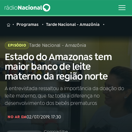
MENU
Programas
Tarde Nacional - Amazônia
Tarde Nacional - Amazônia
EPISÓDIO
Estado do Amazonas tem
Buscar
na
maior banco de leite
Rádio
Buscar
materno da região norte
Nacional
A entrevistada ressaltou a importância da doação do
AO VIVO
leite materno, que faz toda a diferença no
desenvolvimento dos bebês prematuros
01
INÍCIO
02/07/2019, 17:30
NO AR EM
02
A RÁDIO
Compartilhe