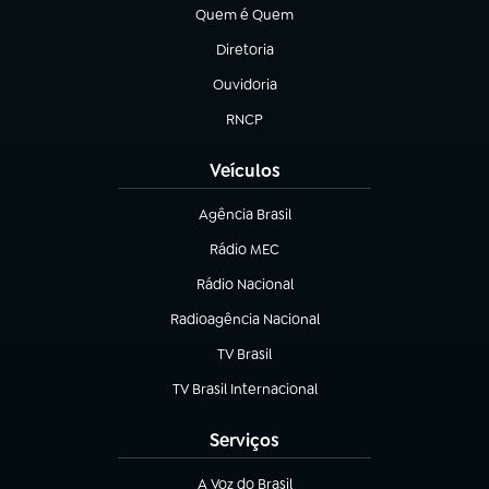
Quem é Quem
(abre em nova aba)
Diretoria
(abre em nova aba)
Ouvidoria
(abre em nova aba)
RNCP
(abre em nova aba)
Veículos
Agência Brasil
(abre em nova aba)
Rádio MEC
(abre em nova aba)
Rádio Nacional
Radioagência Nacional
(abre em nova aba)
TV Brasil
(abre em nova aba)
TV Brasil Internacional
(abre em nova aba)
Serviços
A Voz do Brasil