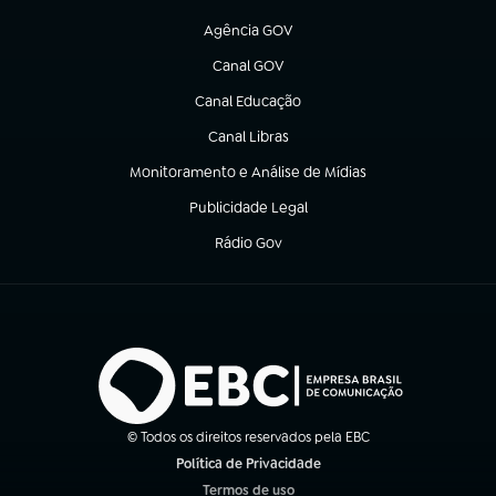
(abre em nova aba)
Agência GOV
(abre em nova aba)
Canal GOV
(abre em nova aba)
Canal Educação
(abre em nova aba)
Canal Libras
(abre em nova aba)
Monitoramento e Análise de Mídias
(abre em nova aba)
Publicidade Legal
(abre em nova aba)
Rádio Gov
(abre em nova aba)
© Todos os direitos reservados pela EBC
Política de Privacidade
(abre em nova aba)
Termos de uso