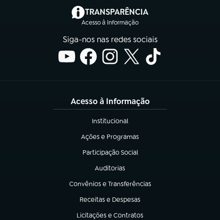
(abre em nova aba)
TRANSPARÊNCIA
Acesso à Informação
Siga-nos nas redes sociais
Acesso à Informação
Institucional
(abre em nova aba)
Ações e Programas
(abre em nova aba)
Participação Social
(abre em nova aba)
Auditorias
(abre em nova aba)
Convênios e Transferências
(abre em nova aba)
Receitas e Despesas
(abre em nova aba)
Licitações e Contratos
(abre em nova aba)