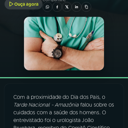
Ouça agora
03
PROGRAMAÇÃO
04
PROGRAMAS
05
PODCASTS
06
VIDEOCASTS
07
ÚLTIMAS
Com a proximidade do Dia dos Pais, o
Tarde Nacional - Amazônia
falou sobre os
08
FESTIVAL DE MÚSICA
cuidados com a saúde dos homens. O
entrevistado foi o urologista João
ACOMPANHE A RÁDIO NACIONAL
Brunhara, membro do Comitê Científico