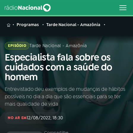
MENU
Programas
Tarde Nacional - Amazônia
Tarde Nacional - Amazônia
EPISÓDIO
Especialista fala sobre os
Buscar
na
cuidados com a saúde do
Rádio
Buscar
homem
Nacional
Entrevistado deu exemplos de mudanças de hábitos
AO VIVO
possíveis no dia a dia que são essenciais para se ter
mais qualidade de vida
01
INÍCIO
12/08/2022, 18:30
NO AR EM
02
A RÁDIO
Compartilhe