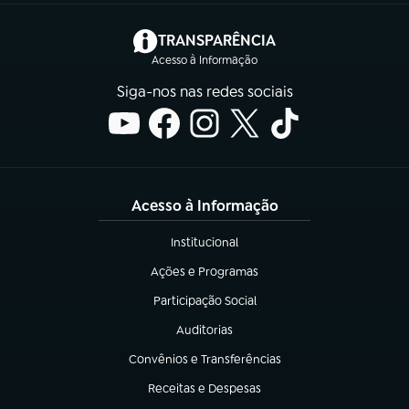
(abre em nova aba)
TRANSPARÊNCIA
Acesso à Informação
Siga-nos nas redes sociais
Acesso à Informação
Institucional
(abre em nova aba)
Ações e Programas
(abre em nova aba)
Participação Social
(abre em nova aba)
Auditorias
(abre em nova aba)
Convênios e Transferências
(abre em nova aba)
Receitas e Despesas
(abre em nova aba)