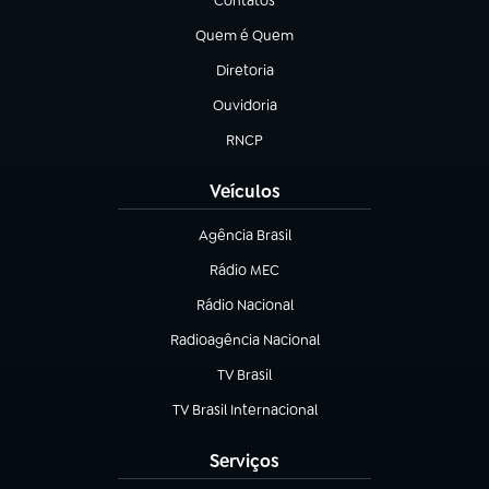
Contatos
(abre em nova aba)
Quem é Quem
(abre em nova aba)
Diretoria
(abre em nova aba)
Ouvidoria
(abre em nova aba)
RNCP
(abre em nova aba)
Veículos
Agência Brasil
(abre em nova aba)
Rádio MEC
(abre em nova aba)
Rádio Nacional
Radioagência Nacional
(abre em nova aba)
TV Brasil
(abre em nova aba)
TV Brasil Internacional
(abre em nova aba)
Serviços