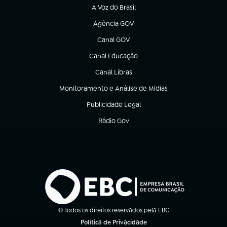
A Voz do Brasil
(abre em nova aba)
Agência GOV
(abre em nova aba)
Canal GOV
(abre em nova aba)
Canal Educação
(abre em nova aba)
Canal Libras
(abre em nova aba)
Monitoramento e Análise de Mídias
(abre em nova aba)
Publicidade Legal
(abre em nova aba)
Rádio Gov
(abre em nova aba)
© Todos os direitos reservados pela EBC
Política de Privacidade