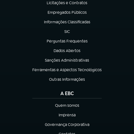
Licitações e Contratos
(abre em nova aba)
Empregados Públicos
(abre em nova aba)
Informações Classificadas
(abre em nova aba)
SIC
(abre em nova aba)
Perguntas Frequentes
(abre em nova aba)
Dados Abertos
(abre em nova aba)
Sanções Administrativas
(abre em nova aba)
Ferramentas e Aspectos Tecnológicos
(abre em nova aba)
Outras Informações
(abre em nova aba)
A EBC
Quem somos
(abre em nova aba)
Imprensa
(abre em nova aba)
Governança Corporativa
(abre em nova aba)