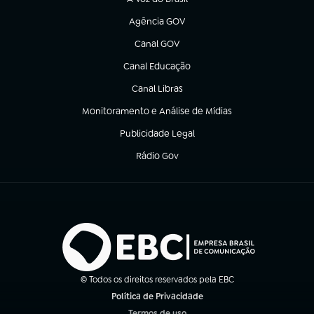
(abre em nova aba)
Agência GOV
(abre em nova aba)
Canal GOV
(abre em nova aba)
Canal Educação
(abre em nova aba)
Canal Libras
(abre em nova aba)
Monitoramento e Análise de Mídias
(abre em nova aba)
Publicidade Legal
(abre em nova aba)
Rádio Gov
(abre em nova aba)
© Todos os direitos reservados pela EBC
Política de Privacidade
(abre em nova aba)
Termos de uso