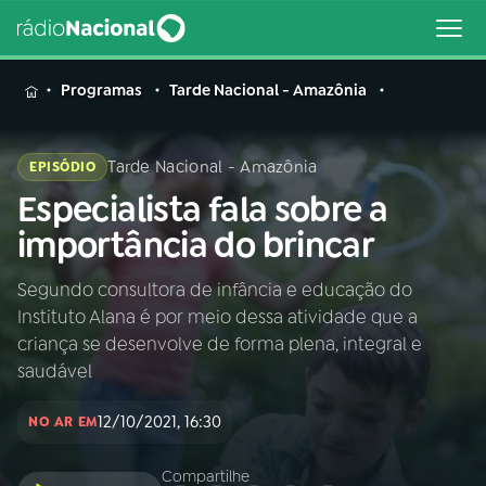
MENU
Programas
Tarde Nacional - Amazônia
Tarde Nacional - Amazônia
EPISÓDIO
Especialista fala sobre a
Buscar
na
importância do brincar
Rádio
Buscar
Nacional
Segundo consultora de infância e educação do
Instituto Alana é por meio dessa atividade que a
AO VIVO
criança se desenvolve de forma plena, integral e
saudável
01
INÍCIO
12/10/2021, 16:30
NO AR EM
02
A RÁDIO
Compartilhe