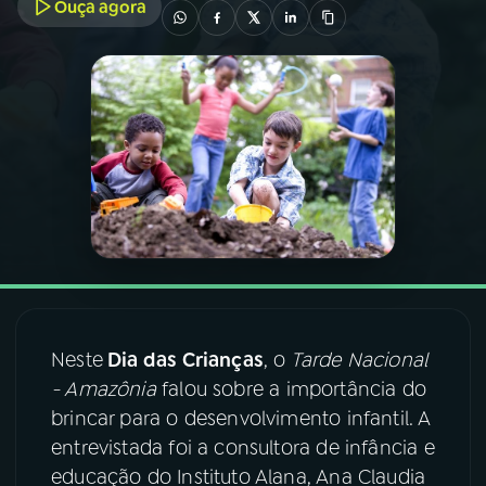
Ouça agora
03
PROGRAMAÇÃO
04
PROGRAMAS
05
PODCASTS
06
VIDEOCASTS
07
ÚLTIMAS
Neste
Dia das Crianças
, o
Tarde Nacional
- Amazônia
falou sobre a importância do
08
FESTIVAL DE MÚSICA
brincar para o desenvolvimento infantil. A
entrevistada foi a consultora de infância e
educação do Instituto Alana, Ana Claudia
ACOMPANHE A RÁDIO NACIONAL