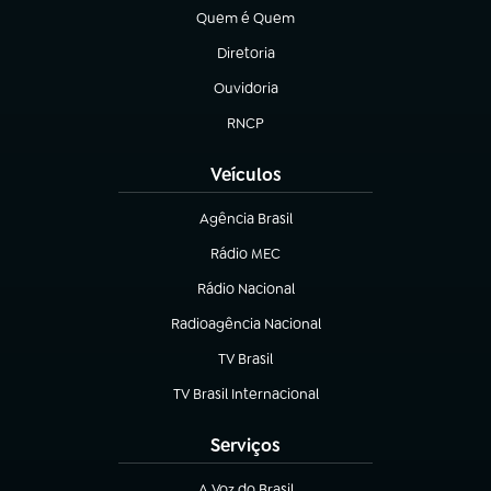
Quem é Quem
(abre em nova aba)
Diretoria
(abre em nova aba)
Ouvidoria
(abre em nova aba)
RNCP
(abre em nova aba)
Veículos
Agência Brasil
(abre em nova aba)
Rádio MEC
(abre em nova aba)
Rádio Nacional
Radioagência Nacional
(abre em nova aba)
TV Brasil
(abre em nova aba)
TV Brasil Internacional
(abre em nova aba)
Serviços
A Voz do Brasil