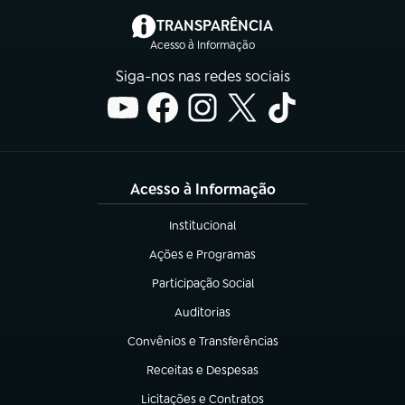
(abre em nova aba)
TRANSPARÊNCIA
Acesso à Informação
Siga-nos nas redes sociais
Acesso à Informação
Institucional
(abre em nova aba)
Ações e Programas
(abre em nova aba)
Participação Social
(abre em nova aba)
Auditorias
(abre em nova aba)
Convênios e Transferências
(abre em nova aba)
Receitas e Despesas
(abre em nova aba)
Licitações e Contratos
(abre em nova aba)