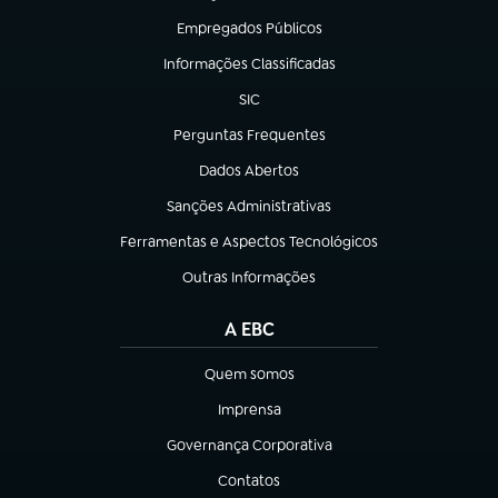
Empregados Públicos
(abre em nova aba)
Informações Classificadas
(abre em nova aba)
SIC
(abre em nova aba)
Perguntas Frequentes
(abre em nova aba)
Dados Abertos
(abre em nova aba)
Sanções Administrativas
(abre em nova aba)
Ferramentas e Aspectos Tecnológicos
(abre em nova aba)
Outras Informações
(abre em nova aba)
A EBC
Quem somos
(abre em nova aba)
Imprensa
(abre em nova aba)
Governança Corporativa
(abre em nova aba)
Contatos
(abre em nova aba)