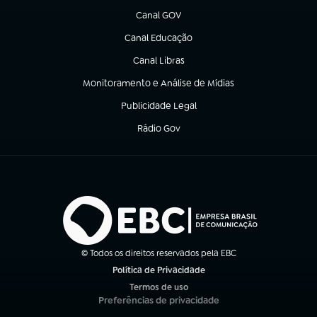
Canal GOV
(abre em nova aba)
Canal Educação
(abre em nova aba)
Canal Libras
(abre em nova aba)
Monitoramento e Análise de Mídias
(abre em nova aba)
Publicidade Legal
(abre em nova aba)
Rádio Gov
(abre em nova aba)
© Todos os direitos reservados pela EBC
Política de Privacidade
(abre em nova aba)
Termos de uso
(abre em nova aba)
Preferências de privacidade