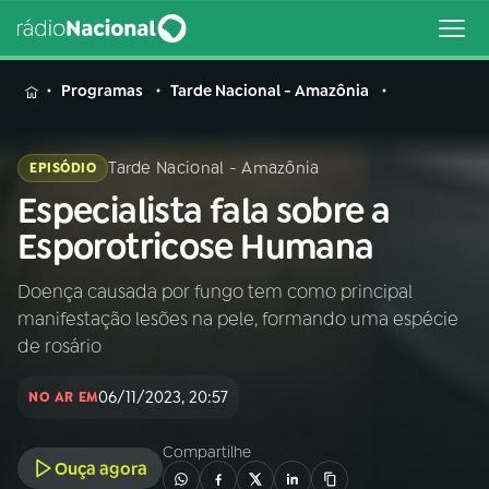
MENU
Programas
Tarde Nacional - Amazônia
Tarde Nacional - Amazônia
EPISÓDIO
Especialista fala sobre a
Buscar
na
Esporotricose Humana
Rádio
Buscar
Nacional
Doença causada por fungo tem como principal
manifestação lesões na pele, formando uma espécie
AO VIVO
de rosário
06/11/2023, 20:57
01
INÍCIO
NO AR EM
Compartilhe
Ouça agora
02
A RÁDIO