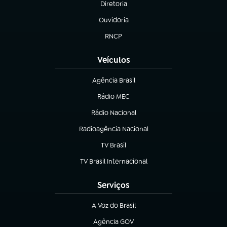
Diretoria
(abre em nova aba)
Ouvidoria
(abre em nova aba)
RNCP
(abre em nova aba)
Veículos
Agência Brasil
(abre em nova aba)
Rádio MEC
(abre em nova aba)
Rádio Nacional
Radioagência Nacional
(abre em nova aba)
TV Brasil
(abre em nova aba)
TV Brasil Internacional
(abre em nova aba)
Serviços
A Voz do Brasil
(abre em nova aba)
Agência GOV
(abre em nova aba)