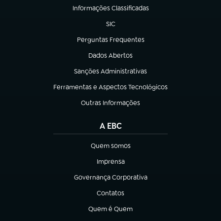
Informações Classificadas
(abre em nova aba)
SIC
(abre em nova aba)
Perguntas Frequentes
(abre em nova aba)
Dados Abertos
(abre em nova aba)
Sanções Administrativas
(abre em nova aba)
Ferramentas e Aspectos Tecnológicos
(abre em nova aba)
Outras Informações
(abre em nova aba)
A EBC
Quem somos
(abre em nova aba)
Imprensa
(abre em nova aba)
Governança Corporativa
(abre em nova aba)
Contatos
(abre em nova aba)
Quem é Quem
(abre em nova aba)