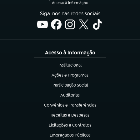
Acesso à Informação
Siga-nos nas redes sociais
Acesso à Informação
Institucional
(abre em nova aba)
Ações e Programas
(abre em nova aba)
Participação Social
(abre em nova aba)
Auditorias
(abre em nova aba)
Convênios e Transferências
(abre em nova aba)
Receitas e Despesas
(abre em nova aba)
Licitações e Contratos
(abre em nova aba)
Empregados Públicos
(abre em nova aba)