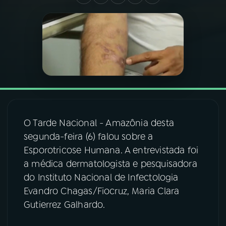
03
PROGRAMAÇÃO
04
PROGRAMAS
05
PODCASTS
O Tarde Nacional - Amazônia desta
06
VIDEOCASTS
segunda-feira (6) falou sobre a
Esporotricose Humana. A entrevistada foi
07
ÚLTIMAS
a médica dermatologista e pesquisadora
do Instituto Nacional de Infectologia
Evandro Chagas/Fiocruz, Maria Clara
08
FESTIVAL DE MÚSICA
Gutierrez Galhardo.
ACOMPANHE A RÁDIO NACIONAL