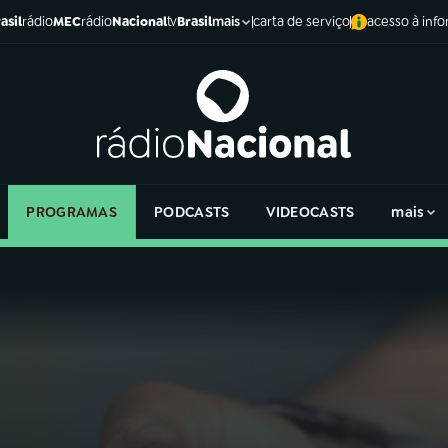
asil
rádio
MEC
rádio
Nacional
tv
Brasil
carta de serviço
acesso à inf
mais
PROGRAMAS
PODCASTS
VIDEOCASTS
mais