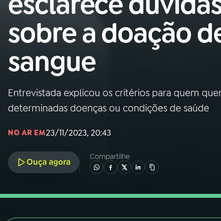
esclarece dúvida
Nacional
sobre a doação d
01
INÍCIO
sangue
02
A RÁDIO
Entrevistada explicou os critérios para quem que
03
PROGRAMAÇÃO
determinadas doenças ou condições de saúde
04
PROGRAMAS
23/11/2023, 20:43
NO AR EM
Compartilhe
05
PODCASTS
Ouça agora
06
VIDEOCASTS