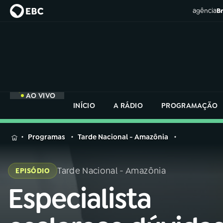
agência
Br
AO VIVO
INÍCIO
A RÁDIO
PROGRAMAÇÃO
MENU
Programas
Tarde Nacional - Amazônia
Buscar
na
Tarde Nacional - Amazônia
EPISÓDIO
Rádio
Buscar
Nacional
Especialista
Buscar
na
Rádio
AO VIVO