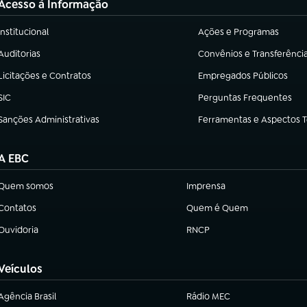
Acesso à Informação
Institucional
Ações e Programas
(abre em nova aba)
(abre em nova aba)
Auditorias
Convênios e Transferênci
(abre em nova aba)
(abre em nova aba)
Licitações e Contratos
Empregados Públicos
(abre em nova aba)
(abre em nova aba)
SIC
Perguntas Frequentes
(abre em nova aba)
(abre em nova aba)
Sanções Administrativas
Ferramentas e Aspectos 
(abre em nova aba)
(abre em nova aba)
A EBC
Quem somos
Imprensa
(abre em nova aba)
(abre em nova aba)
Contatos
Quem é Quem
(abre em nova aba)
(abre em nova aba)
Ouvidoria
RNCP
(abre em nova aba)
(abre em nova aba)
Veículos
Agência Brasil
Rádio MEC
(abre em nova aba)
(abre em nova aba)