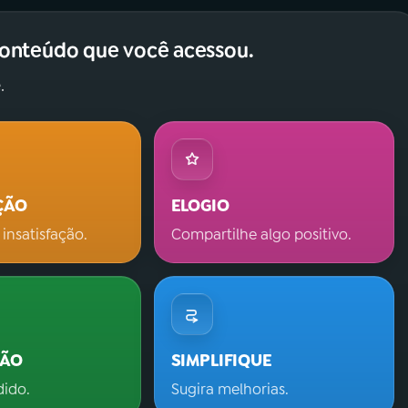
conteúdo que você acessou.
.
ÇÃO
ELOGIO
 insatisfação.
Compartilhe algo positivo.
ÇÃO
SIMPLIFIQUE
dido.
Sugira melhorias.