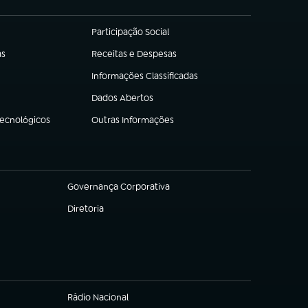
Participação Social
(abre em nova aba)
as
Receitas e Despesas
(abre em nova aba)
Informações Classificadas
(abre em nova aba)
Dados Abertos
(abre em nova aba)
Tecnológicos
Outras Informações
(abre em nova aba)
Governança Corporativa
(abre em nova aba)
Diretoria
(abre em nova aba)
Rádio Nacional