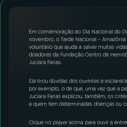
07
ÚLTIMAS
08
FESTIVAL DE MÚSICA
Em comemoração ao Dia Nacional do Doa
ACOMPANHE A RÁDIO NACIONAL
novembro, o Tarde Nacional – Amazônia 
voluntário que ajuda a salvar muitas vida
YouTube
Facebook
doadores da Fundação Centro de Hemote
Juciara Farias.
Instagram
X
TikTok
Ela tirou dúvidas dos ouvintes e esclare
por exemplo, o de que, uma vez que a pe
Juciara Farias explicou, também, os crité
a quem tem determinadas doenças ou c
Clique no
player
acima para ouvir a entre