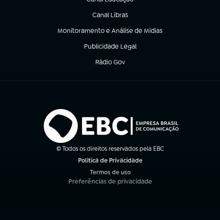
(abre em nova aba)
Canal Libras
(abre em nova aba)
Monitoramento e Análise de Mídias
(abre em nova aba)
Publicidade Legal
(abre em nova aba)
Rádio Gov
(abre em nova aba)
© Todos os direitos reservados pela EBC
Política de Privacidade
(abre em nova aba)
Termos de uso
(abre em nova aba)
Preferências de privacidade