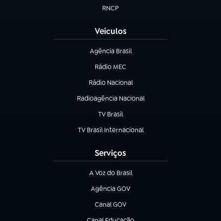
RNCP
(abre em nova aba)
Veículos
Agência Brasil
(abre em nova aba)
Rádio MEC
(abre em nova aba)
Rádio Nacional
Radioagência Nacional
(abre em nova aba)
TV Brasil
(abre em nova aba)
TV Brasil Internacional
(abre em nova aba)
Serviços
A Voz do Brasil
(abre em nova aba)
Agência GOV
(abre em nova aba)
Canal GOV
(abre em nova aba)
Canal Educação