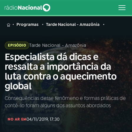
MENU
Programas
Tarde Nacional - Amazônia
Tarde Nacional - Amazônia
EPISÓDIO
Especialista dá dicas e
Buscar
na
ressalta a importância da
Rádio
Buscar
luta contra o aquecimento
Nacional
global
AO VIVO
Consequências desse fenômeno e formas práticas de
contê-lo foram alguns dos assuntos abordados
01
INÍCIO
04/11/2019, 17:30
NO AR EM
02
A RÁDIO