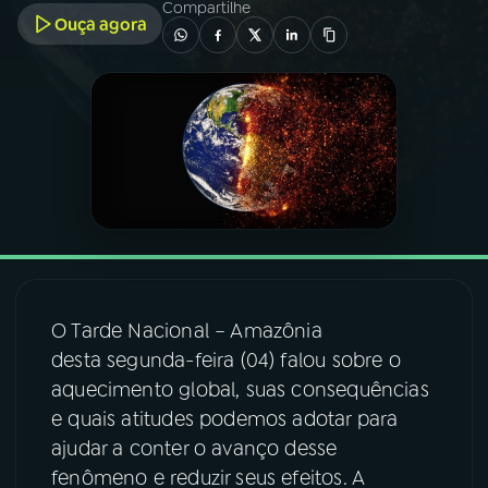
Compartilhe
Ouça agora
03
PROGRAMAÇÃO
04
PROGRAMAS
05
PODCASTS
06
VIDEOCASTS
O Tarde Nacional – Amazônia
07
ÚLTIMAS
desta segunda-feira (04) falou sobre o
aquecimento global, suas consequências
08
FESTIVAL DE MÚSICA
e quais atitudes podemos adotar para
ajudar a conter o avanço desse
fenômeno e reduzir seus efeitos. A
ACOMPANHE A RÁDIO NACIONAL