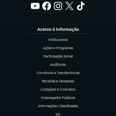
Acesso à Informação
Institucional
(abre em nova aba)
Ações e Programas
(abre em nova aba)
Participação Social
(abre em nova aba)
Auditorias
(abre em nova aba)
Convênios e Transferências
(abre em nova aba)
Receitas e Despesas
(abre em nova aba)
Licitações e Contratos
(abre em nova aba)
Empregados Públicos
(abre em nova aba)
Informações Classificadas
(abre em nova aba)
SIC
(abre em nova aba)