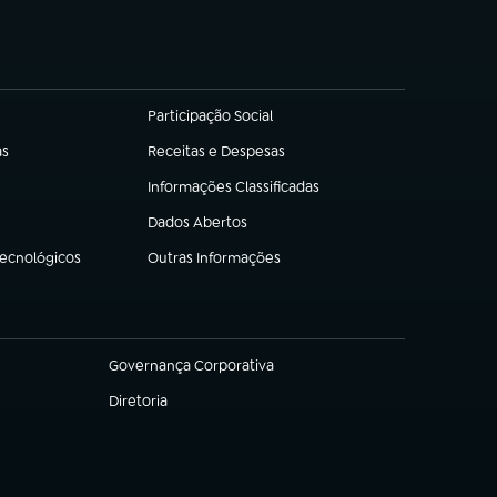
Participação Social
(abre em nova aba)
as
Receitas e Despesas
(abre em nova aba)
Informações Classificadas
(abre em nova aba)
Dados Abertos
(abre em nova aba)
Tecnológicos
Outras Informações
(abre em nova aba)
Governança Corporativa
(abre em nova aba)
Diretoria
(abre em nova aba)