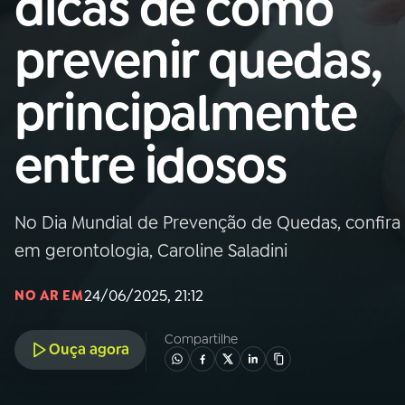
dicas de como
Nacional
prevenir quedas,
01
INÍCIO
principalmente
02
A RÁDIO
entre idosos
03
PROGRAMAÇÃO
No Dia Mundial de Prevenção de Quedas, confira e
04
PROGRAMAS
em gerontologia, Caroline Saladini
05
PODCASTS
24/06/2025, 21:12
NO AR EM
Compartilhe
Ouça agora
06
VIDEOCASTS