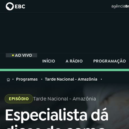
agência
Br
AO VIVO
INÍCIO
A RÁDIO
PROGRAMAÇÃO
MENU
Programas
Tarde Nacional - Amazônia
Buscar
na
Tarde Nacional - Amazônia
EPISÓDIO
Rádio
Buscar
Nacional
Especialista dá
Buscar
na
Rádio
AO VIVO