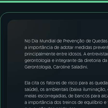
07
ÚLTIMAS
08
FESTIVAL DE MÚSICA
ACOMPANHE A RÁDIO NACIONAL
No Dia Mundial de Prevenção de Quedas (
YouTube
Facebook
a importância de adotar medidas preventi
principalmente entre idosos. A entrevista
Instagram
X
gerontologia e integrante da diretoria da 
Gerontologia, Caroline Saladini.
TikTok
Ela cita os fatores de risco para as que
saúde), os ambientais (baixa iluminação,
meias escorregadias, de bancos para alca
a importância dos treinos de equilíbrio 