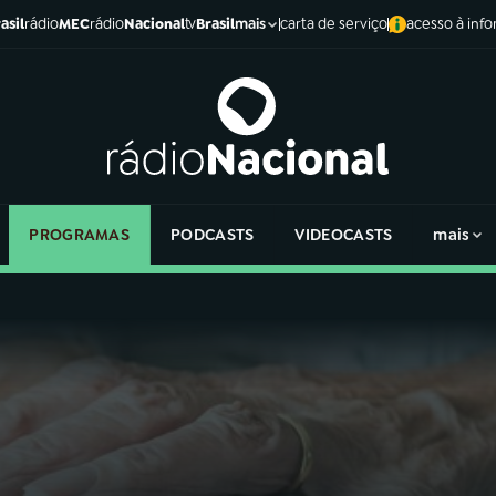
asil
rádio
MEC
rádio
Nacional
tv
Brasil
carta de serviço
acesso à inf
mais
PROGRAMAS
PODCASTS
VIDEOCASTS
mais