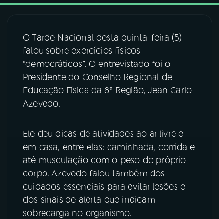
03
PROGRAMAÇÃO
O Tarde Nacional desta quinta-feira (5)
falou sobre exercícios físicos
04
PROGRAMAS
“democráticos”. O entrevistado foi o
Presidente do Conselho Regional de
05
PODCASTS
Educação Física da 8ª Região, Jean Carlo
Azevedo.
06
VIDEOCASTS
Ele deu dicas de atividades ao ar livre e
em casa, entre elas: caminhada, corrida e
07
ÚLTIMAS
até musculação com o peso do próprio
corpo. Azevedo falou também dos
08
FESTIVAL DE MÚSICA
cuidados essenciais para evitar lesões e
dos sinais de alerta que indicam
sobrecarga no organismo.
ACOMPANHE A RÁDIO NACIONAL