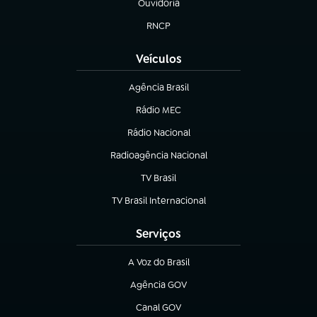
Ouvidoria
(abre em nova aba)
RNCP
(abre em nova aba)
Veículos
Agência Brasil
(abre em nova aba)
Rádio MEC
(abre em nova aba)
Rádio Nacional
Radioagência Nacional
(abre em nova aba)
TV Brasil
(abre em nova aba)
TV Brasil Internacional
(abre em nova aba)
Serviços
A Voz do Brasil
(abre em nova aba)
Agência GOV
(abre em nova aba)
Canal GOV
(abre em nova aba)