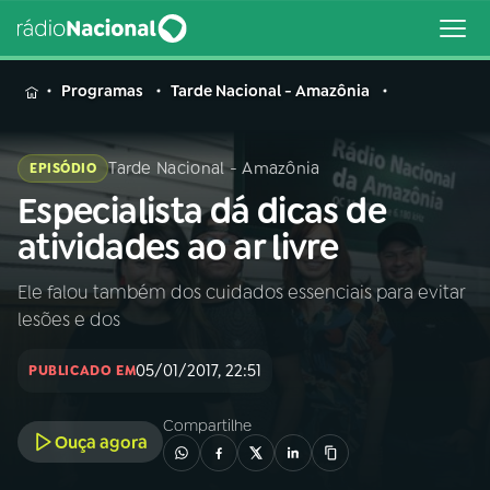
MENU
Programas
Tarde Nacional - Amazônia
Tarde Nacional - Amazônia
EPISÓDIO
Especialista dá dicas de
Buscar
na
atividades ao ar livre
Rádio
Buscar
Nacional
Ele falou também dos cuidados essenciais para evitar
lesões e dos
AO VIVO
05/01/2017, 22:51
PUBLICADO EM
01
INÍCIO
Compartilhe
Ouça agora
02
A RÁDIO