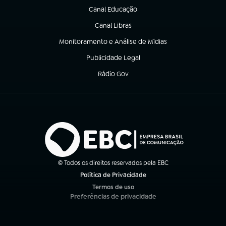
Canal Educação
(abre em nova aba)
Canal Libras
(abre em nova aba)
Monitoramento e Análise de Mídias
(abre em nova aba)
Publicidade Legal
(abre em nova aba)
Rádio Gov
(abre em nova aba)
© Todos os direitos reservados pela EBC
Política de Privacidade
(abre em nova aba)
Termos de uso
(abre em nova aba)
Preferências de privacidade