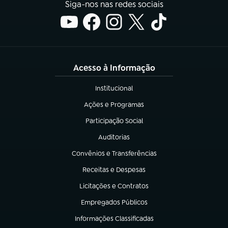
Siga-nos nas redes sociais
Acesso à Informação
Institucional
(abre em nova aba)
Ações e Programas
(abre em nova aba)
Participação Social
(abre em nova aba)
Auditorias
(abre em nova aba)
Convênios e Transferências
(abre em nova aba)
Receitas e Despesas
(abre em nova aba)
Licitações e Contratos
(abre em nova aba)
Empregados Públicos
(abre em nova aba)
Informações Classificadas
(abre em nova aba)