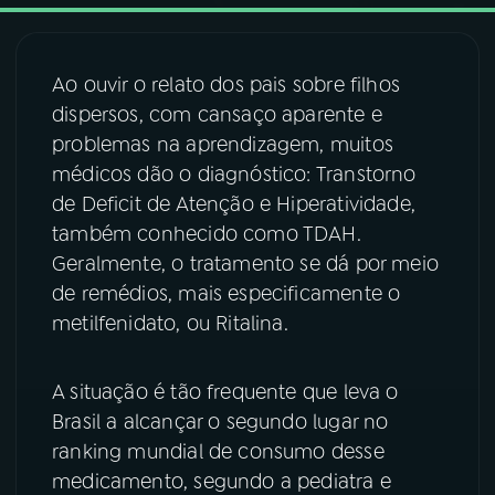
03
PROGRAMAÇÃO
Ao ouvir o relato dos pais sobre filhos
dispersos, com cansaço aparente e
04
PROGRAMAS
problemas na aprendizagem, muitos
médicos dão o diagnóstico: Transtorno
05
PODCASTS
de Deficit de Atenção e Hiperatividade,
também conhecido como TDAH.
Geralmente, o tratamento se dá por meio
06
VIDEOCASTS
de remédios, mais especificamente o
metilfenidato, ou Ritalina.
07
ÚLTIMAS
A situação é tão frequente que leva o
08
FESTIVAL DE MÚSICA
Brasil a alcançar o segundo lugar no
ranking mundial de consumo desse
medicamento, segundo a pediatra e
ACOMPANHE A RÁDIO NACIONAL