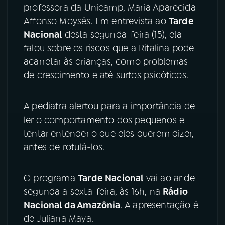
professora da Unicamp, Maria Aparecida
YouTube
Facebook
Affonso Moysés. Em entrevista ao
Tarde
Nacional
desta segunda-feira (15), ela
Instagram
X
falou sobre os riscos que a Ritalina pode
acarretar às crianças, como problemas
TikTok
de crescimento e até surtos psicóticos.
A pediatra alertou para a importância de
ler o comportamento dos pequenos e
tentar entender o que eles querem dizer,
antes de rotulá-los.
O programa
Tarde Nacional
vai ao ar de
segunda a sexta-feira, às 16h, na
Rádio
Nacional da Amazônia
. A apresentação é
de Juliana Maya.