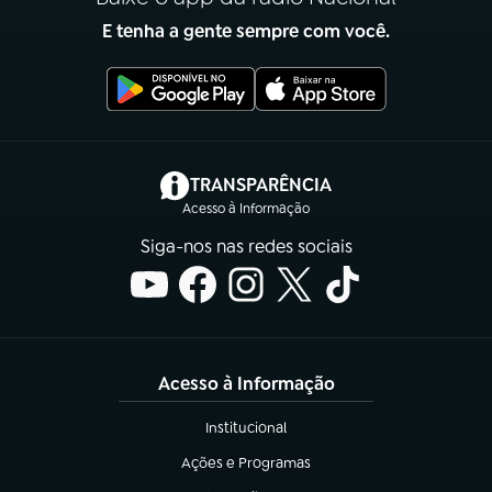
E tenha a gente sempre com você.
(abre em nova aba)
TRANSPARÊNCIA
Acesso à Informação
Siga-nos nas redes sociais
Acesso à Informação
Institucional
(abre em nova aba)
Ações e Programas
(abre em nova aba)