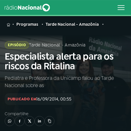
MENU
Programas
Tarde Nacional - Amazônia
Tarde Nacional - Amazônia
EPISÓDIO
Especialista alerta para os
Buscar
na
riscos da Ritalina
Rádio
Buscar
Nacional
Pediatra e Professora da Unicamp falou ao Tarde
Nacional sobre as
AO VIVO
16/09/2014, 00:55
PUBLICADO EM
01
INÍCIO
Compartilhe
02
A RÁDIO