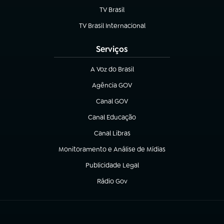
TV Brasil
(abre em nova aba)
TV Brasil Internacional
(abre em nova aba)
Serviços
A Voz do Brasil
(abre em nova aba)
Agência GOV
(abre em nova aba)
Canal GOV
(abre em nova aba)
Canal Educação
(abre em nova aba)
Canal Libras
(abre em nova aba)
Monitoramento e Análise de Mídias
(abre em nova aba)
Publicidade Legal
(abre em nova aba)
Rádio Gov
(abre em nova aba)