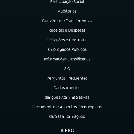
Participação Social
(abre em nova aba)
Auditorias
(abre em nova aba)
Convênios e Transferências
(abre em nova aba)
Receitas e Despesas
(abre em nova aba)
Licitações e Contratos
(abre em nova aba)
Empregados Públicos
(abre em nova aba)
Informações Classificadas
(abre em nova aba)
SIC
(abre em nova aba)
Perguntas Frequentes
(abre em nova aba)
Dados Abertos
(abre em nova aba)
Sanções Administrativas
(abre em nova aba)
Ferramentas e Aspectos Tecnológicos
(abre em nova aba)
Outras Informações
(abre em nova aba)
A EBC