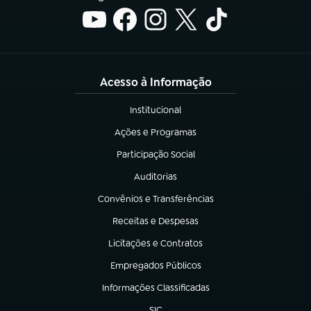
Acesso à Informação
Institucional
(abre em nova aba)
Ações e Programas
(abre em nova aba)
Participação Social
(abre em nova aba)
Auditorias
(abre em nova aba)
Convênios e Transferências
(abre em nova aba)
Receitas e Despesas
(abre em nova aba)
Licitações e Contratos
(abre em nova aba)
Empregados Públicos
(abre em nova aba)
Informações Classificadas
(abre em nova aba)
SIC