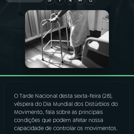
03
PROGRAMAÇÃO
04
PROGRAMAS
05
PODCASTS
06
VIDEOCASTS
07
ÚLTIMAS
O Tarde Nacional desta sexta-feira (28),
véspera do
Dia Mundial dos Distúrbios do
Movimento, fala sobre as principais
08
FESTIVAL DE MÚSICA
condições que podem afetar nossa
capacidade de controlar os movimentos.
ACOMPANHE A RÁDIO NACIONAL