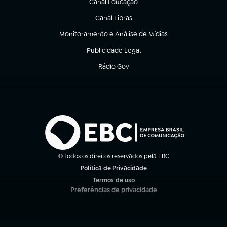
Canal Educação
(abre em nova aba)
Canal Libras
(abre em nova aba)
Monitoramento e Análise de Mídias
(abre em nova aba)
Publicidade Legal
(abre em nova aba)
Rádio Gov
(abre em nova aba)
© Todos os direitos reservados pela EBC
Política de Privacidade
(abre em nova aba)
Termos de uso
(abre em nova aba)
Preferências de privacidade