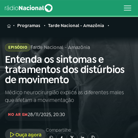
MENU
Programas
Tarde Nacional - Amazônia
Tarde Nacional - Amazônia
EPISÓDIO
Entenda os sintomas e
Buscar
na
tratamentos dos distúrbios
Rádio
Buscar
de movimento
Nacional
Médico neurocirurgião explica as diferentes males
AO VIVO
que afetam a movimentação
01
INÍCIO
28/11/2025, 20:30
NO AR EM
Compartilhe
02
A RÁDIO
Ouça agora