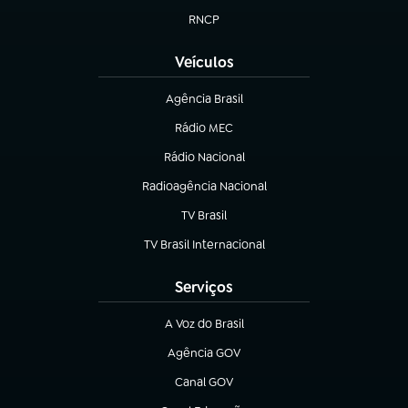
RNCP
(abre em nova aba)
Veículos
Agência Brasil
(abre em nova aba)
Rádio MEC
(abre em nova aba)
Rádio Nacional
Radioagência Nacional
(abre em nova aba)
TV Brasil
(abre em nova aba)
TV Brasil Internacional
(abre em nova aba)
Serviços
A Voz do Brasil
(abre em nova aba)
Agência GOV
(abre em nova aba)
Canal GOV
(abre em nova aba)