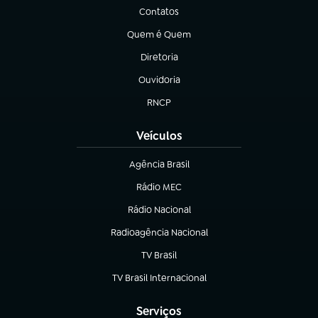
Contatos
(abre em nova aba)
Quem é Quem
(abre em nova aba)
Diretoria
(abre em nova aba)
Ouvidoria
(abre em nova aba)
RNCP
(abre em nova aba)
Veículos
Agência Brasil
(abre em nova aba)
Rádio MEC
(abre em nova aba)
Rádio Nacional
Radioagência Nacional
(abre em nova aba)
TV Brasil
(abre em nova aba)
TV Brasil Internacional
(abre em nova aba)
Serviços