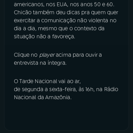
americanos, nos EUA, nos anos 50 e 60.
YouTube
Facebook
Chicão também deu dicas pra quem quer
exercitar a comunicação não violenta no
Instagram
X
dia a dia, mesmo que o contexto da
situação não a favoreça.
TikTok
Clique no
player
acima para ouvir a
entrevista na íntegra.
O Tarde Nacional vai ao ar,
de segunda a sexta-feira, às 16h, na Rádio
Nacional da Amazônia.