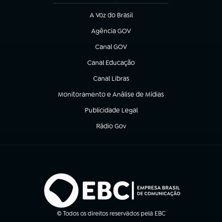
A Voz do Brasil
(abre em nova aba)
Agência GOV
(abre em nova aba)
Canal GOV
(abre em nova aba)
Canal Educação
(abre em nova aba)
Canal Libras
(abre em nova aba)
Monitoramento e Análise de Mídias
(abre em nova aba)
Publicidade Legal
(abre em nova aba)
Rádio Gov
(abre em nova aba)
© Todos os direitos reservados pela EBC