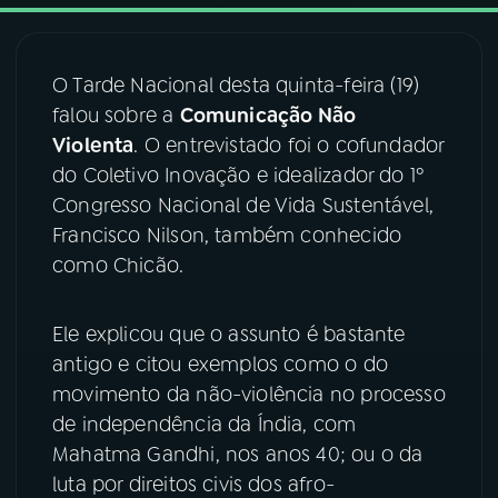
03
PROGRAMAÇÃO
O Tarde Nacional desta quinta-feira (19)
falou sobre a
Comunicação Não
04
PROGRAMAS
Violenta
. O entrevistado foi o cofundador
do Coletivo Inovação e idealizador do 1º
05
PODCASTS
Congresso Nacional de Vida Sustentável,
Francisco Nilson, também conhecido
como Chicão.
06
VIDEOCASTS
Ele explicou que o assunto é bastante
07
ÚLTIMAS
antigo e citou exemplos como o do
movimento da não-violência no processo
08
FESTIVAL DE MÚSICA
de independência da Índia, com
Mahatma Gandhi, nos anos 40; ou o da
luta por direitos civis dos afro-
ACOMPANHE A RÁDIO NACIONAL