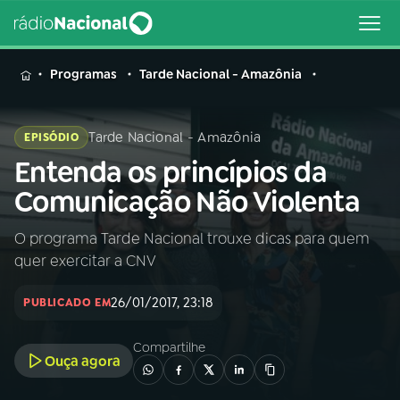
MENU
Programas
Tarde Nacional - Amazônia
Tarde Nacional - Amazônia
EPISÓDIO
Entenda os princípios da
Buscar
na
Comunicação Não Violenta
Rádio
Buscar
Nacional
O programa Tarde Nacional trouxe dicas para quem
quer exercitar a CNV
AO VIVO
26/01/2017, 23:18
PUBLICADO EM
01
INÍCIO
Compartilhe
Ouça agora
02
A RÁDIO