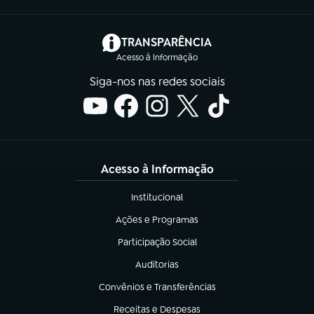
(abre em nova aba)
TRANSPARÊNCIA
Acesso à Informação
Siga-nos nas redes sociais
Acesso à Informação
Institucional
(abre em nova aba)
Ações e Programas
(abre em nova aba)
Participação Social
(abre em nova aba)
Auditorias
(abre em nova aba)
Convênios e Transferências
(abre em nova aba)
Receitas e Despesas
(abre em nova aba)