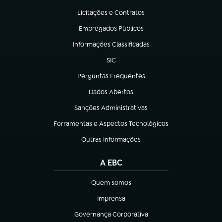
Licitações e Contratos
(abre em nova aba)
Empregados Públicos
(abre em nova aba)
Informações Classificadas
(abre em nova aba)
SIC
(abre em nova aba)
Perguntas Frequentes
(abre em nova aba)
Dados Abertos
(abre em nova aba)
Sanções Administrativas
(abre em nova aba)
Ferramentas e Aspectos Tecnológicos
(abre em nova aba)
Outras Informações
(abre em nova aba)
A EBC
Quem somos
(abre em nova aba)
Imprensa
(abre em nova aba)
Governança Corporativa
(abre em nova aba)