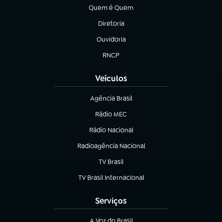
Quem é Quem
(abre em nova aba)
Diretoria
(abre em nova aba)
Ouvidoria
(abre em nova aba)
RNCP
(abre em nova aba)
Veículos
Agência Brasil
(abre em nova aba)
Rádio MEC
(abre em nova aba)
Rádio Nacional
Radioagência Nacional
(abre em nova aba)
TV Brasil
(abre em nova aba)
TV Brasil Internacional
(abre em nova aba)
Serviços
A Voz do Brasil