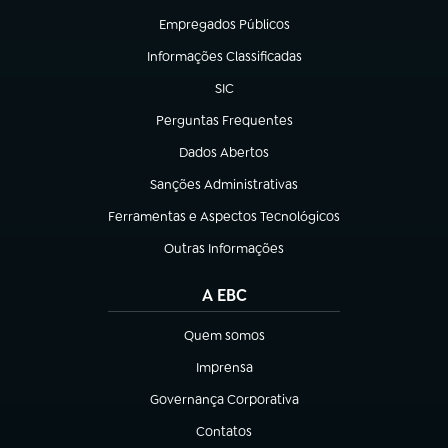
Empregados Públicos
(abre em nova aba)
Informações Classificadas
(abre em nova aba)
SIC
(abre em nova aba)
Perguntas Frequentes
(abre em nova aba)
Dados Abertos
(abre em nova aba)
Sanções Administrativas
(abre em nova aba)
Ferramentas e Aspectos Tecnológicos
(abre em nova aba)
Outras Informações
(abre em nova aba)
A EBC
Quem somos
(abre em nova aba)
Imprensa
(abre em nova aba)
Governança Corporativa
(abre em nova aba)
Contatos
(abre em nova aba)