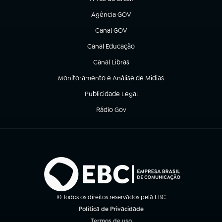
(abre em nova aba)
Agência GOV
(abre em nova aba)
Canal GOV
(abre em nova aba)
Canal Educação
(abre em nova aba)
Canal Libras
(abre em nova aba)
Monitoramento e Análise de Mídias
(abre em nova aba)
Publicidade Legal
(abre em nova aba)
Rádio Gov
(abre em nova aba)
© Todos os direitos reservados pela EBC
Política de Privacidade
(abre em nova aba)
Termos de uso