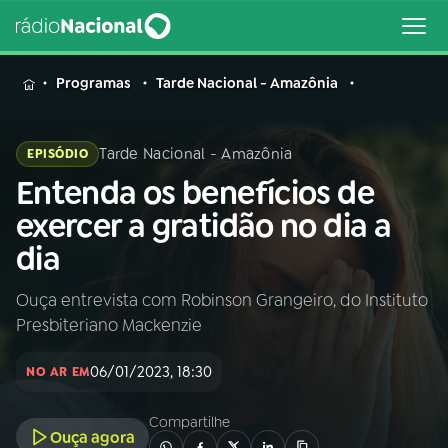
MENU
Programas
Tarde Nacional - Amazônia
Tarde Nacional - Amazônia
EPISÓDIO
Entenda os benefícios de
Buscar
na
exercer a gratidão no dia a
Rádio
Buscar
dia
Nacional
Ouça entrevista com Robinson Grangeiro, do Instituto
AO VIVO
Presbiteriano Mackenzie
01
INÍCIO
06/01/2023, 18:30
NO AR EM
Compartilhe
02
A RÁDIO
Ouça agora