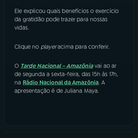
Ele explicou quais benefícios o exercício
YouTube
Facebook
da gratidão pode trazer para nossas
vidas.
Instagram
X
TikTok
Clique no
player
acima para conferir.
O
Tarde Nacional – Amazônia
vai ao ar
de segunda a sexta-feira, das 15h às 17h,
na
Rádio Nacional da Amazônia
. A
apresentação é de Juliana Maya.