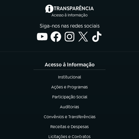
(abre em nova aba)
TRANSPARÊNCIA
Acesso à Informação
Siga-nos nas redes sociais
Acesso à Informação
Institucional
(abre em nova aba)
Ações e Programas
(abre em nova aba)
Participação Social
(abre em nova aba)
Auditorias
(abre em nova aba)
Convênios e Transferências
(abre em nova aba)
Receitas e Despesas
(abre em nova aba)
Licitações e Contratos
(abre em nova aba)