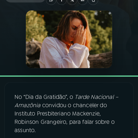
03
PROGRAMAÇÃO
04
PROGRAMAS
05
PODCASTS
06
VIDEOCASTS
No “Dia da Gratidão”, o
Tarde Nacional –
07
ÚLTIMAS
Amazônia
convidou o chanceler do
Instituto Presbiteriano Mackenzie,
08
FESTIVAL DE MÚSICA
Robinson Grangeiro, para falar sobre o
assunto.
ACOMPANHE A RÁDIO NACIONAL