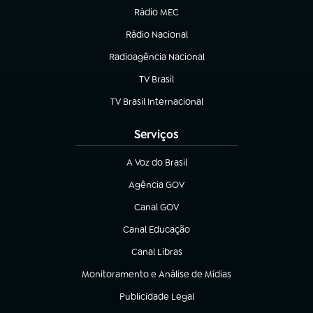
Rádio MEC
(abre em nova aba)
Rádio Nacional
Radioagência Nacional
(abre em nova aba)
TV Brasil
(abre em nova aba)
TV Brasil Internacional
(abre em nova aba)
Serviços
A Voz do Brasil
(abre em nova aba)
Agência GOV
(abre em nova aba)
Canal GOV
(abre em nova aba)
Canal Educação
(abre em nova aba)
Canal Libras
(abre em nova aba)
Monitoramento e Análise de Mídias
(abre em nova aba)
Publicidade Legal
(abre em nova aba)