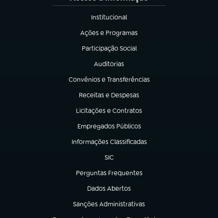
Institucional
(abre em nova aba)
Ações e Programas
(abre em nova aba)
Participação Social
(abre em nova aba)
Auditorias
(abre em nova aba)
Convênios e Transferências
(abre em nova aba)
Receitas e Despesas
(abre em nova aba)
Licitações e Contratos
(abre em nova aba)
Empregados Públicos
(abre em nova aba)
Informações Classificadas
(abre em nova aba)
SIC
(abre em nova aba)
Perguntas Frequentes
(abre em nova aba)
Dados Abertos
(abre em nova aba)
Sanções Administrativas
(abre em nova aba)