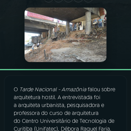
03
PROGRAMAÇÃO
04
PROGRAMAS
05
PODCASTS
06
VIDEOCASTS
O
Tarde Nacional - Amazônia
falou sobre
07
ÚLTIMAS
arquitetura hostil. A entrevistada foi
a arquiteta urbanista, pesquisadora e
08
FESTIVAL DE MÚSICA
professora do curso de arquitetura
do Centro Universitário de Tecnologia de
Curitiba (Unifatec), Débora Raquel Faria.
ACOMPANHE A RÁDIO NACIONAL