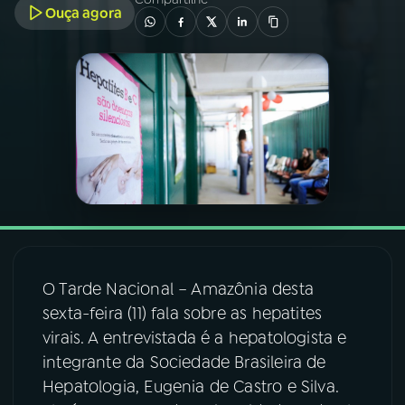
Ouça agora
03
PROGRAMAÇÃO
04
PROGRAMAS
05
PODCASTS
06
VIDEOCASTS
07
ÚLTIMAS
O Tarde Nacional – Amazônia desta
sexta-feira (11) fala sobre as hepatites
virais. A entrevistada é a hepatologista e
08
FESTIVAL DE MÚSICA
integrante da Sociedade Brasileira de
Hepatologia, Eugenia de Castro e Silva.
ACOMPANHE A RÁDIO NACIONAL