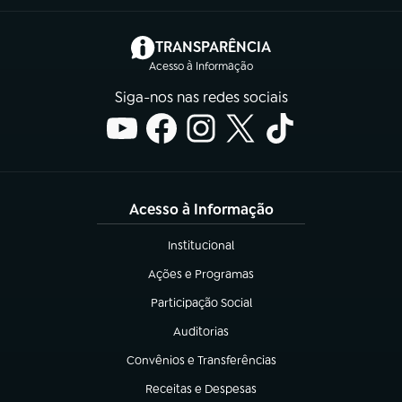
(abre em nova aba)
TRANSPARÊNCIA
Acesso à Informação
Siga-nos nas redes sociais
Acesso à Informação
Institucional
(abre em nova aba)
Ações e Programas
(abre em nova aba)
Participação Social
(abre em nova aba)
Auditorias
(abre em nova aba)
Convênios e Transferências
(abre em nova aba)
Receitas e Despesas
(abre em nova aba)