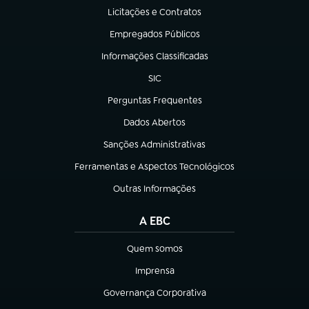
Licitações e Contratos
(abre em nova aba)
Empregados Públicos
(abre em nova aba)
Informações Classificadas
(abre em nova aba)
SIC
(abre em nova aba)
Perguntas Frequentes
(abre em nova aba)
Dados Abertos
(abre em nova aba)
Sanções Administrativas
(abre em nova aba)
Ferramentas e Aspectos Tecnológicos
(abre em nova aba)
Outras Informações
(abre em nova aba)
A EBC
Quem somos
(abre em nova aba)
Imprensa
(abre em nova aba)
Governança Corporativa
(abre em nova aba)