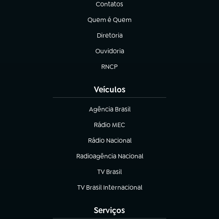
Contatos
(abre em nova aba)
Quem é Quem
(abre em nova aba)
Diretoria
(abre em nova aba)
Ouvidoria
(abre em nova aba)
RNCP
(abre em nova aba)
Veículos
Agência Brasil
(abre em nova aba)
Rádio MEC
(abre em nova aba)
Rádio Nacional
Radioagência Nacional
(abre em nova aba)
TV Brasil
(abre em nova aba)
TV Brasil Internacional
(abre em nova aba)
Serviços