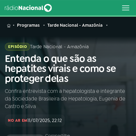
MENU
Programas
Tarde Nacional - Amazônia
Tarde Nacional - Amazônia
EPISÓDIO
Entenda o que são as
Buscar
na
hepatites virais e como se
Rádio
Buscar
proteger delas
Nacional
Confira entrevista com a hepatologista e integrante
AO VIVO
da Sociedade Brasileira de Hepatologia, Eugenia de
Castro e Silva
01
INÍCIO
11/07/2025, 22:12
NO AR EM
02
A RÁDIO
Compartilhe