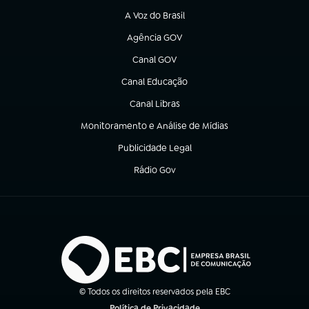
A Voz do Brasil
(abre em nova aba)
Agência GOV
(abre em nova aba)
Canal GOV
(abre em nova aba)
Canal Educação
(abre em nova aba)
Canal Libras
(abre em nova aba)
Monitoramento e Análise de Mídias
(abre em nova aba)
Publicidade Legal
(abre em nova aba)
Rádio Gov
(abre em nova aba)
© Todos os direitos reservados pela EBC
Política de Privacidade