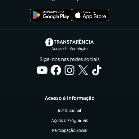
(abre em nova aba)
TRANSPARÊNCIA
Acesso à Informação
Siga-nos nas redes sociais
Acesso à Informação
Institucional
(abre em nova aba)
Ações e Programas
(abre em nova aba)
Participação Social
(abre em nova aba)