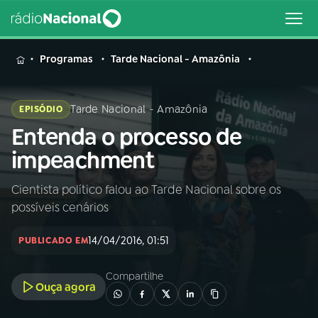
MENU
Programas
Tarde Nacional - Amazônia
Tarde Nacional - Amazônia
EPISÓDIO
Entenda o processo de
Buscar
na
impeachment
Rádio
Buscar
Nacional
Cientista político falou ao Tarde Nacional sobre os
possíveis cenários
AO VIVO
14/04/2016, 01:51
PUBLICADO EM
01
INÍCIO
Compartilhe
Ouça agora
02
A RÁDIO