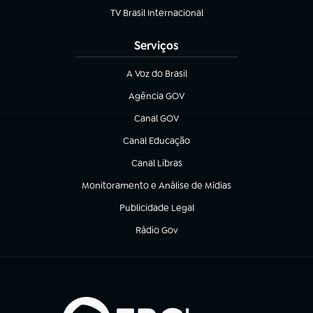
TV Brasil Internacional
(abre em nova aba)
Serviços
A Voz do Brasil
(abre em nova aba)
Agência GOV
(abre em nova aba)
Canal GOV
(abre em nova aba)
Canal Educação
(abre em nova aba)
Canal Libras
(abre em nova aba)
Monitoramento e Análise de Mídias
(abre em nova aba)
Publicidade Legal
(abre em nova aba)
Rádio Gov
(abre em nova aba)