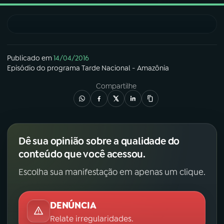
03
PROGRAMAÇÃO
04
PROGRAMAS
Publicado em
14/04/2016
Episódio
do programa
Tarde Nacional - Amazônia
Compartilhe
05
PODCASTS
06
VIDEOCASTS
Dê sua opinião sobre a qualidade do
conteúdo que você acessou.
07
ÚLTIMAS
Escolha sua manifestação em apenas um clique.
08
FESTIVAL DE MÚSICA
DENÚNCIA
Relate irregularidades.
ACOMPANHE A RÁDIO NACIONAL