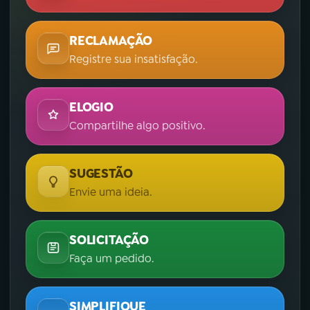
YouTube
Facebook
RECLAMAÇÃO
Registre sua insatisfação.
Instagram
X
TikTok
ELOGIO
Compartilhe algo positivo.
SUGESTÃO
Envie uma ideia.
SOLICITAÇÃO
Faça um pedido.
SIMPLIFIQUE