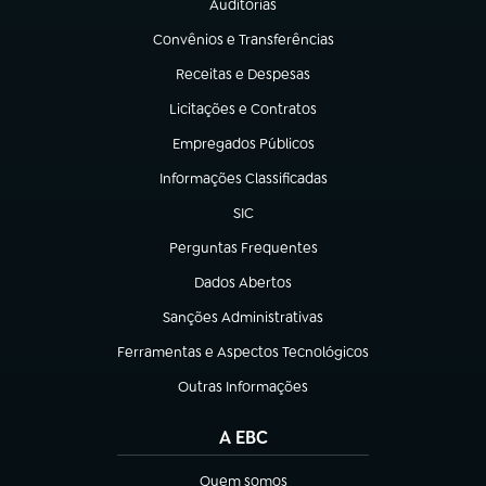
Auditorias
(abre em nova aba)
Convênios e Transferências
(abre em nova aba)
Receitas e Despesas
(abre em nova aba)
Licitações e Contratos
(abre em nova aba)
Empregados Públicos
(abre em nova aba)
Informações Classificadas
(abre em nova aba)
SIC
(abre em nova aba)
Perguntas Frequentes
(abre em nova aba)
Dados Abertos
(abre em nova aba)
Sanções Administrativas
(abre em nova aba)
Ferramentas e Aspectos Tecnológicos
(abre em nova aba)
Outras Informações
(abre em nova aba)
A EBC
Quem somos