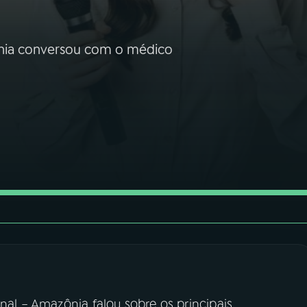
ônia conversou com o médico
onal – Amazônia falou sobre os principais