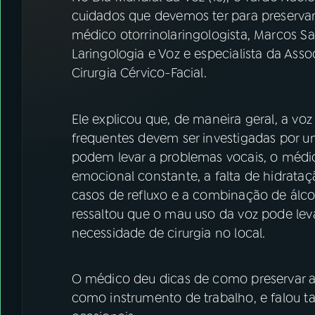
07
ÚLTIMAS
cuidados que devemos ter para preservar 
médico otorrinolaringologista, Marcos S
08
FESTIVAL DE MÚSICA
Laringologia e Voz e especialista da Asso
Cirurgia Cérvico-Facial.
ACOMPANHE A RÁDIO NACIONAL
Ele explicou que, de maneira geral, a voz 
YouTube
Facebook
frequentes devem ser investigadas por um 
podem levar a problemas vocais, o médic
Instagram
X
emocional constante, a falta de hidrata
casos de refluxo e a combinação de álcoo
TikTok
ressaltou que o mau uso da voz pode leva
necessidade de cirurgia no local.
O médico deu dicas de como preservar a
como instrumento de trabalho, e falou 