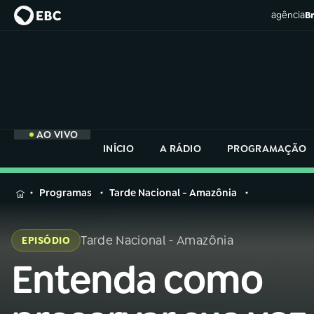
agência
Br
AO VIVO
INÍCIO
A RÁDIO
PROGRAMAÇÃO
MENU
Programas
Tarde Nacional - Amazônia
Buscar
na
Tarde Nacional - Amazônia
EPISÓDIO
Rádio
Buscar
Nacional
Entenda como
Buscar
na
Rádio
AO VIVO