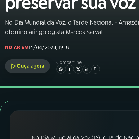
preservar sua voz
Nacional
01
INÍCIO
No Dia Mundial da Voz, o Tarde Nacional - Amaz
otorrinolaringologista Marcos Sarvat
02
A RÁDIO
16/04/2024, 19:18
NO AR EM
03
PROGRAMAÇÃO
Compartilhe
Ouça agora
04
PROGRAMAS
05
PODCASTS
06
VIDEOCASTS
No Dia Mundial da Voz (16), o Tarde Naci