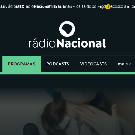
asil
rádio
MEC
rádio
Nacional
tv
Brasil
carta de serviço
acesso à inf
mais
PROGRAMAS
PODCASTS
VIDEOCASTS
mais