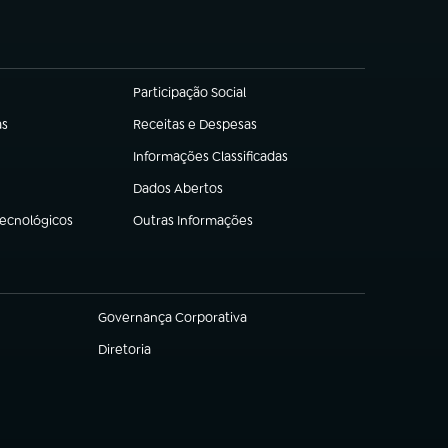
Participação Social
(abre em nova aba)
as
Receitas e Despesas
(abre em nova aba)
Informações Classificadas
(abre em nova aba)
Dados Abertos
(abre em nova aba)
Tecnológicos
Outras Informações
(abre em nova aba)
Governança Corporativa
(abre em nova aba)
Diretoria
(abre em nova aba)