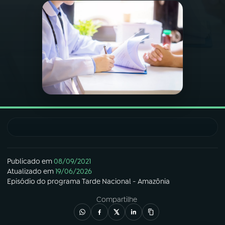
03
PROGRAMAÇÃO
04
PROGRAMAS
05
PODCASTS
06
VIDEOCASTS
07
ÚLTIMAS
Publicado em
08/09/2021
Atualizado em
19/06/2026
Episódio
do programa
Tarde Nacional - Amazônia
08
FESTIVAL DE MÚSICA
Compartilhe
ACOMPANHE A RÁDIO NACIONAL