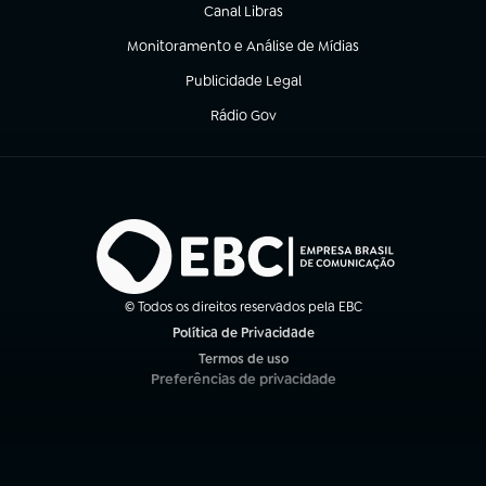
Canal Libras
(abre em nova aba)
Monitoramento e Análise de Mídias
(abre em nova aba)
Publicidade Legal
(abre em nova aba)
Rádio Gov
(abre em nova aba)
© Todos os direitos reservados pela EBC
Política de Privacidade
(abre em nova aba)
Termos de uso
(abre em nova aba)
Preferências de privacidade