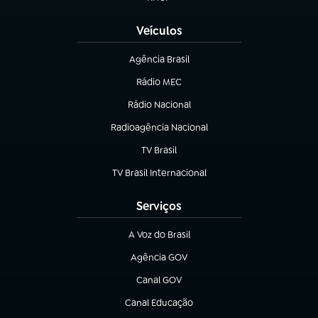
(abre em nova aba)
Veículos
Agência Brasil
(abre em nova aba)
Rádio MEC
(abre em nova aba)
Rádio Nacional
Radioagência Nacional
(abre em nova aba)
TV Brasil
(abre em nova aba)
TV Brasil Internacional
(abre em nova aba)
Serviços
A Voz do Brasil
(abre em nova aba)
Agência GOV
(abre em nova aba)
Canal GOV
(abre em nova aba)
Canal Educação
(abre em nova aba)