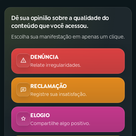
YouTube
Facebook
Dê sua opinião sobre a qualidade do
conteúdo que você acessou.
Instagram
X
Escolha sua manifestação em apenas um clique.
TikTok
DENÚNCIA
Relate irregularidades.
RECLAMAÇÃO
Registre sua insatisfação.
ELOGIO
Compartilhe algo positivo.