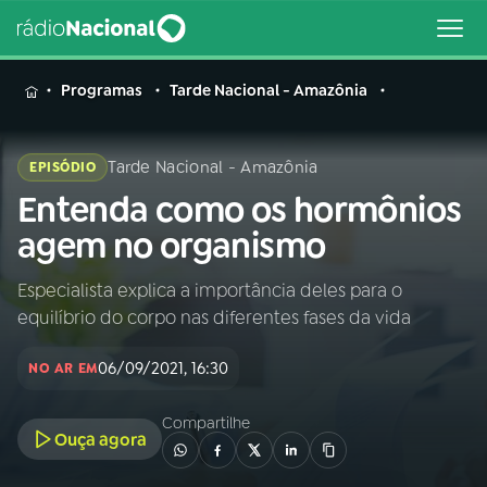
MENU
Programas
Tarde Nacional - Amazônia
Tarde Nacional - Amazônia
EPISÓDIO
Entenda como os hormônios
Buscar
na
agem no organismo
Rádio
Buscar
Nacional
Especialista explica a importância deles para o
equilíbrio do corpo nas diferentes fases da vida
AO VIVO
06/09/2021, 16:30
NO AR EM
01
INÍCIO
Compartilhe
Ouça agora
02
A RÁDIO