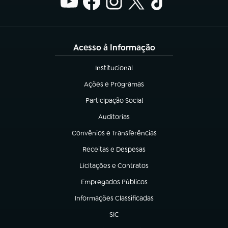
Acesso à Informação
Institucional
(abre em nova aba)
Ações e Programas
(abre em nova aba)
Participação Social
(abre em nova aba)
Auditorias
(abre em nova aba)
Convênios e Transferências
(abre em nova aba)
Receitas e Despesas
(abre em nova aba)
Licitações e Contratos
(abre em nova aba)
Empregados Públicos
(abre em nova aba)
Informações Classificadas
(abre em nova aba)
SIC
(abre em nova aba)