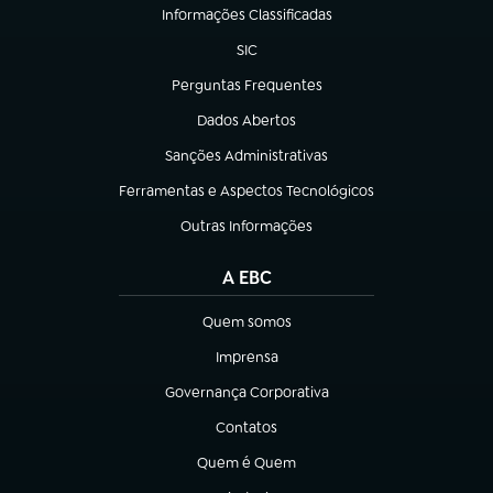
Informações Classificadas
(abre em nova aba)
SIC
(abre em nova aba)
Perguntas Frequentes
(abre em nova aba)
Dados Abertos
(abre em nova aba)
Sanções Administrativas
(abre em nova aba)
Ferramentas e Aspectos Tecnológicos
(abre em nova aba)
Outras Informações
(abre em nova aba)
A EBC
Quem somos
(abre em nova aba)
Imprensa
(abre em nova aba)
Governança Corporativa
(abre em nova aba)
Contatos
(abre em nova aba)
Quem é Quem
(abre em nova aba)