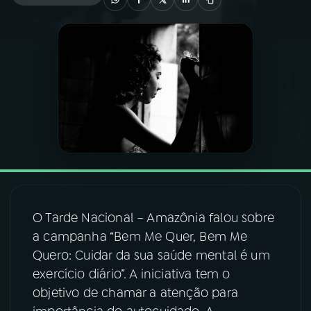
03
PROGRAMAÇÃO
04
PROGRAMAS
05
PODCASTS
06
VIDEOCASTS
O Tarde Nacional – Amazônia falou sobre
07
ÚLTIMAS
a campanha “Bem Me Quer, Bem Me
Quero: Cuidar da sua saúde mental é um
08
FESTIVAL DE MÚSICA
exercício diário”. A iniciativa tem o
objetivo de chamar a atenção para
ACOMPANHE A RÁDIO NACIONAL