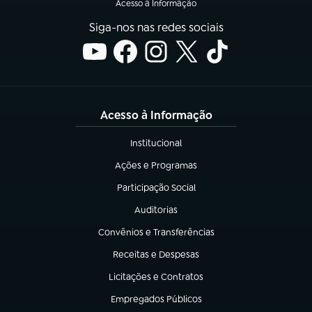
Acesso à Informação
Siga-nos nas redes sociais
Acesso à Informação
Institucional
(abre em nova aba)
Ações e Programas
(abre em nova aba)
Participação Social
(abre em nova aba)
Auditorias
(abre em nova aba)
Convênios e Transferências
(abre em nova aba)
Receitas e Despesas
(abre em nova aba)
Licitações e Contratos
(abre em nova aba)
Empregados Públicos
(abre em nova aba)