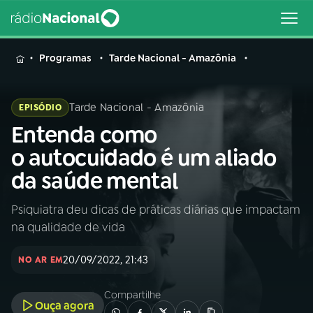
MENU
Programas
Tarde Nacional - Amazônia
Tarde Nacional - Amazônia
EPISÓDIO
Entenda como
Buscar
na
o autocuidado é um aliado
Rádio
Buscar
da saúde mental
Nacional
Psiquiatra deu dicas de práticas diárias que impactam
AO VIVO
na qualidade de vida
01
INÍCIO
20/09/2022, 21:43
NO AR EM
Compartilhe
02
A RÁDIO
Ouça agora