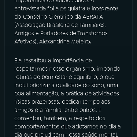
importância do autocuidado. A
entrevistada foi a psiquiatra e integrante
YouTube
Facebook
do Conselho Científico da ABRATA
(Associação Brasileira de Familiares,
Instagram
X
Amigos e Portadores de Transtornos
Afetivos), Alexandrina Meleiro
.
TikTok
Ela ressaltou a importância de
respeitarmos nosso organismo, impondo
rotinas de bem estar e equilíbrio, o que
inclui priorizar a qualidade do sono, uma
boa alimentação, a prática de atividades
físicas prazerosas, dedicar tempo aos
amigos e à família, entre outros. E
comentou, também, a respeito dos
comportamentos que adotamos no dia a
dia que prejudicam nossa saúde mental,