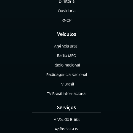
Diretoria
(abre em nova aba)
Ouvidoria
(abre em nova aba)
RNCP
(abre em nova aba)
Veículos
Agência Brasil
(abre em nova aba)
Rádio MEC
(abre em nova aba)
Rádio Nacional
Radioagência Nacional
(abre em nova aba)
TV Brasil
(abre em nova aba)
TV Brasil Internacional
(abre em nova aba)
Serviços
A Voz do Brasil
(abre em nova aba)
Agência GOV
(abre em nova aba)