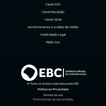
Canal GOV
(abre em nova aba)
Canal Educação
(abre em nova aba)
Canal Libras
(abre em nova aba)
Monitoramento e Análise de Mídias
(abre em nova aba)
Publicidade Legal
(abre em nova aba)
Rádio Gov
(abre em nova aba)
© Todos os direitos reservados pela EBC
Política de Privacidade
(abre em nova aba)
Termos de uso
(abre em nova aba)
Preferências de privacidade