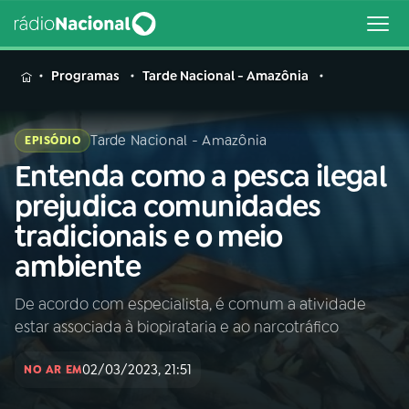
MENU
Programas
Tarde Nacional - Amazônia
Tarde Nacional - Amazônia
EPISÓDIO
Entenda como a pesca ilegal
Buscar
na
prejudica comunidades
Rádio
Buscar
tradicionais e o meio
Nacional
ambiente
AO VIVO
De acordo com especialista, é comum a atividade
estar associada à biopirataria e ao narcotráfico
01
INÍCIO
02/03/2023, 21:51
NO AR EM
02
A RÁDIO