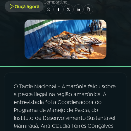
Compartilhe
Ouça agora
03
PROGRAMAÇÃO
04
PROGRAMAS
05
PODCASTS
06
VIDEOCASTS
O Tarde Nacional – Amazônia falou sobre
07
ÚLTIMAS
a pesca ilegal na região amazônica. A
entrevistada foi a Coordenadora do
Programa de Manejo de Pesca, do
08
FESTIVAL DE MÚSICA
Instituto de Desenvolvimento Sustentável
Mamirauá, Ana Claudia Torres Gonçalves.
ACOMPANHE A RÁDIO NACIONAL