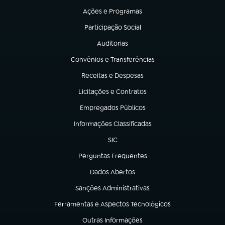
Ações e Programas
(abre em nova aba)
Participação Social
(abre em nova aba)
Auditorias
(abre em nova aba)
Convênios e Transferências
(abre em nova aba)
Receitas e Despesas
(abre em nova aba)
Licitações e Contratos
(abre em nova aba)
Empregados Públicos
(abre em nova aba)
Informações Classificadas
(abre em nova aba)
SIC
(abre em nova aba)
Perguntas Frequentes
(abre em nova aba)
Dados Abertos
(abre em nova aba)
Sanções Administrativas
(abre em nova aba)
Ferramentas e Aspectos Tecnológicos
(abre em nova aba)
Outras Informações
(abre em nova aba)