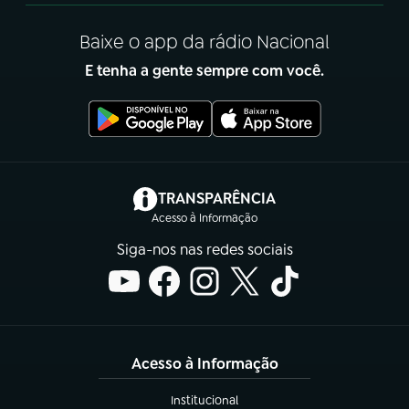
Baixe o app da rádio Nacional
E tenha a gente sempre com você.
(abre em nova aba)
TRANSPARÊNCIA
Acesso à Informação
Siga-nos nas redes sociais
Acesso à Informação
Institucional
(abre em nova aba)