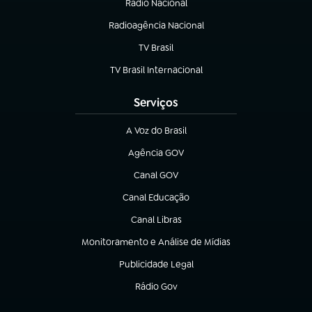
Rádio Nacional
Radioagência Nacional
(abre em nova aba)
TV Brasil
(abre em nova aba)
TV Brasil Internacional
(abre em nova aba)
Serviços
A Voz do Brasil
(abre em nova aba)
Agência GOV
(abre em nova aba)
Canal GOV
(abre em nova aba)
Canal Educação
(abre em nova aba)
Canal Libras
(abre em nova aba)
Monitoramento e Análise de Mídias
(abre em nova aba)
Publicidade Legal
(abre em nova aba)
Rádio Gov
(abre em nova aba)