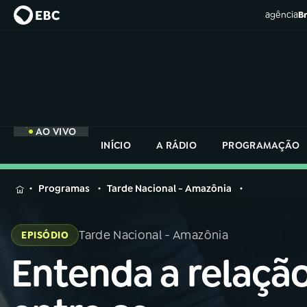
agência
Br
AO VIVO
INÍCIO
A RÁDIO
PROGRAMAÇÃO
MENU
Programas
Tarde Nacional - Amazônia
Buscar
na
Tarde Nacional - Amazônia
EPISÓDIO
Rádio
Buscar
Nacional
Entenda a relaçã
Buscar
na
Rádio
AO VIVO