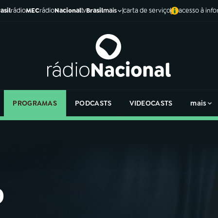
asil
rádio
MEC
rádio
Nacional
tv
Brasil
carta de serviço
acesso à inf
mais
PROGRAMAS
PODCASTS
VIDEOCASTS
mais
o