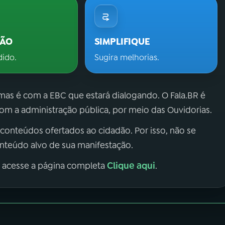
ÇÃO
SIMPLIFIQUE
dido.
Sugira melhorias.
 mas é com a EBC que estará dialogando. O Fala.BR é
m a administração pública, por meio das Ouvidorias.
 conteúdos ofertados ao cidadão. Por isso, não se
onteúdo alvo de sua manifestação.
Clique aqui
, acesse a página completa
.