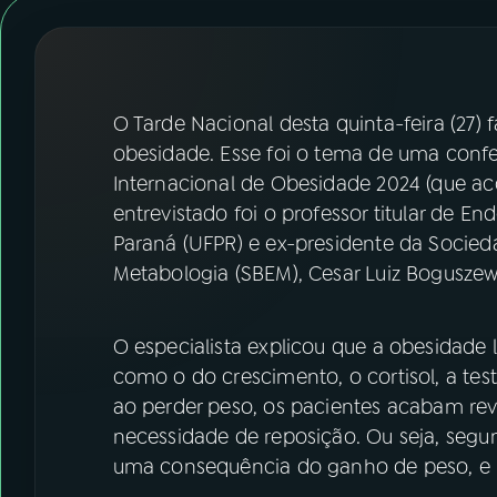
07
ÚLTIMAS
08
FESTIVAL DE MÚSICA
O Tarde Nacional desta quinta-feira (27) 
ACOMPANHE A RÁDIO NACIONAL
obesidade. Esse foi o tema de uma conf
Internacional de Obesidade 2024 (que a
YouTube
Facebook
entrevistado foi o professor titular de E
Paraná (UFPR) e ex-presidente da Socieda
Instagram
X
Metabologia (SBEM), Cesar Luiz Boguszew
TikTok
O especialista explicou que a obesidade 
como o do crescimento, o cortisol, a test
ao perder peso, os pacientes acabam rev
necessidade de reposição. Ou seja, segu
uma consequência do ganho de peso, e