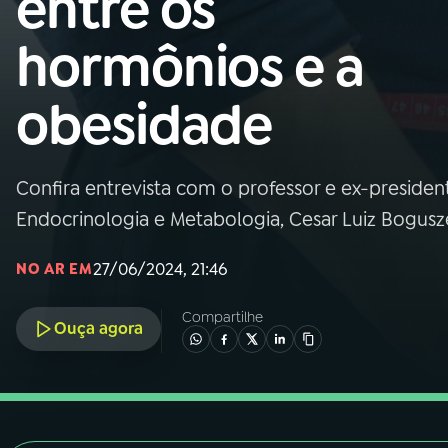
entre os
Nacional
hormônios e a
01
INÍCIO
obesidade
02
A RÁDIO
Confira entrevista com o professor e ex-presiden
03
PROGRAMAÇÃO
Endocrinologia e Metabologia, Cesar Luiz Bogusz
04
PROGRAMAS
27/06/2024, 21:46
NO AR EM
Compartilhe
05
PODCASTS
Ouça agora
06
VIDEOCASTS