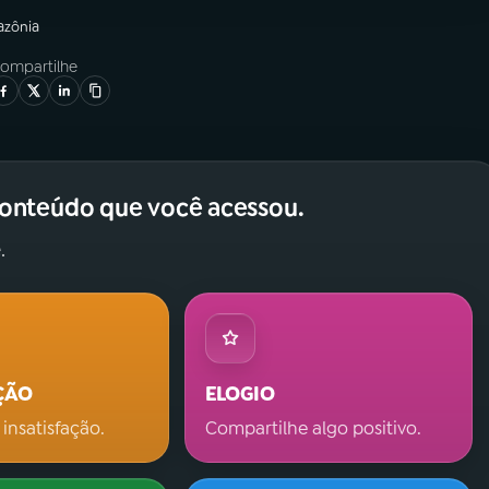
azônia
ompartilhe
conteúdo que você acessou.
.
ÇÃO
ELOGIO
 insatisfação.
Compartilhe algo positivo.