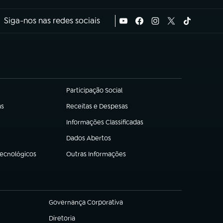
Siga-nos nas redes sociais
Participação Social
(abre em nova aba)
as
Receitas e Despesas
(abre em nova aba)
Informações Classificadas
(abre em nova aba)
Dados Abertos
(abre em nova aba)
Tecnológicos
Outras Informações
(abre em nova aba)
Governança Corporativa
(abre em nova aba)
Diretoria
(abre em nova aba)