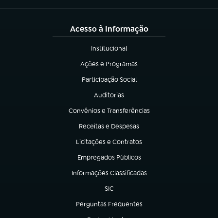
Acesso à Informação
Institucional
(abre em nova aba)
Ações e Programas
(abre em nova aba)
Participação Social
(abre em nova aba)
Auditorias
(abre em nova aba)
Convênios e Transferências
(abre em nova aba)
Receitas e Despesas
(abre em nova aba)
Licitações e Contratos
(abre em nova aba)
Empregados Públicos
(abre em nova aba)
Informações Classificadas
(abre em nova aba)
SIC
(abre em nova aba)
Perguntas Frequentes
(abre em nova aba)