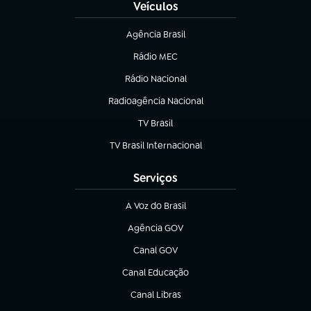
Veículos
Agência Brasil
(abre em nova aba)
Rádio MEC
(abre em nova aba)
Rádio Nacional
Radioagência Nacional
(abre em nova aba)
TV Brasil
(abre em nova aba)
TV Brasil Internacional
(abre em nova aba)
Serviços
A Voz do Brasil
(abre em nova aba)
Agência GOV
(abre em nova aba)
Canal GOV
(abre em nova aba)
Canal Educação
(abre em nova aba)
Canal Libras
(abre em nova aba)