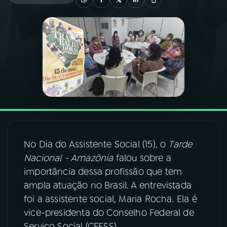
03
PROGRAMAÇÃO
04
PROGRAMAS
05
PODCASTS
06
VIDEOCASTS
No Dia do Assistente Social (15), o
Tarde
Nacional - Amazônia
falou sobre a
07
ÚLTIMAS
importância dessa profissão que tem
ampla atuação no Brasil. A entrevistada
08
FESTIVAL DE MÚSICA
foi a assistente social, Maria Rocha. Ela é
vice-presidenta do Conselho Federal de
ACOMPANHE A RÁDIO NACIONAL
Serviço Social (CFESS).