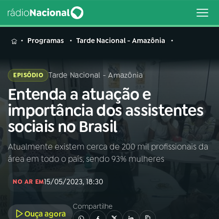
MENU
Programas
Tarde Nacional - Amazônia
Tarde Nacional - Amazônia
EPISÓDIO
Entenda a atuação e
Buscar
na
importância dos assistentes
Rádio
Buscar
sociais no Brasil
Nacional
Atualmente existem cerca de 200 mil profissionais da
AO VIVO
área em todo o país, sendo 93% mulheres
01
INÍCIO
15/05/2023, 18:30
NO AR EM
Compartilhe
02
A RÁDIO
Ouça agora