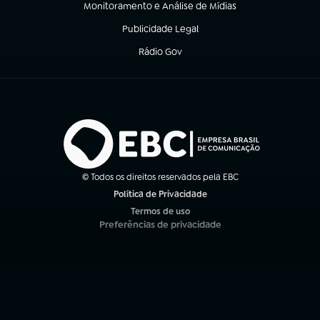
Monitoramento e Análise de Mídias
(abre em nova aba)
Publicidade Legal
(abre em nova aba)
Rádio Gov
(abre em nova aba)
© Todos os direitos reservados pela EBC
Política de Privacidade
(abre em nova aba)
Termos de uso
(abre em nova aba)
Preferências de privacidade