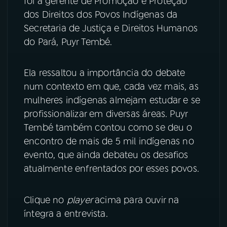
foi a gerente de Promoção e Proteção
dos Direitos dos Povos Indígenas da
YouTube
Facebook
Secretaria de Justiça e Direitos Humanos
do Pará, Puyr Tembé.
Instagram
X
TikTok
Ela ressaltou a importância do debate
num contexto em que, cada vez mais, as
mulheres indígenas almejam estudar e se
profissionalizar em diversas áreas. Puyr
Tembé também contou como se deu o
encontro de mais de 5 mil indígenas no
evento, que ainda debateu os desafios
atualmente enfrentados por esses povos.
Clique no
player
acima para ouvir na
íntegra a entrevista.