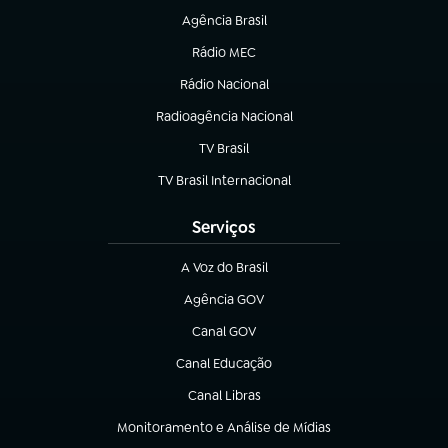
Agência Brasil
(abre em nova aba)
Rádio MEC
(abre em nova aba)
Rádio Nacional
Radioagência Nacional
(abre em nova aba)
TV Brasil
(abre em nova aba)
TV Brasil Internacional
(abre em nova aba)
Serviços
A Voz do Brasil
(abre em nova aba)
Agência GOV
(abre em nova aba)
Canal GOV
(abre em nova aba)
Canal Educação
(abre em nova aba)
Canal Libras
(abre em nova aba)
Monitoramento e Análise de Mídias
(abre em nova aba)