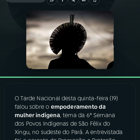
03
PROGRAMAÇÃO
04
PROGRAMAS
05
PODCASTS
06
VIDEOCASTS
O Tarde Nacional desta quinta-feira (19)
07
ÚLTIMAS
falou sobre o
empoderamento da
mulher indígena
, tema da 6ª Semana
08
FESTIVAL DE MÚSICA
dos Povos Indígenas de São Félix do
Xingu, no sudeste do Pará. A entrevistada
ACOMPANHE A RÁDIO NACIONAL