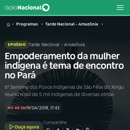
MENU
Programas
Tarde Nacional - Amazônia
Tarde Nacional - Amazônia
EPISÓDIO
Empoderamento da mulher
Buscar
na
indígena é tema de encontro
Rádio
Buscar
no Pará
Nacional
6ª Semana dos Povos Indígenas de São Félix do Xingu
AO VIVO
reuniu mais de 5 mil indígenas de diversas etnias
01
INÍCIO
19/04/2018, 17:43
NO AR EM
Compartilhe
02
A RÁDIO
Ouça agora