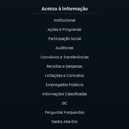
Acesso à Informação
Institucional
(abre em nova aba)
Ações e Programas
(abre em nova aba)
Participação Social
(abre em nova aba)
Auditorias
(abre em nova aba)
Convênios e Transferências
(abre em nova aba)
Receitas e Despesas
(abre em nova aba)
Licitações e Contratos
(abre em nova aba)
Empregados Públicos
(abre em nova aba)
Informações Classificadas
(abre em nova aba)
SIC
(abre em nova aba)
Perguntas Frequentes
(abre em nova aba)
Dados Abertos
(abre em nova aba)