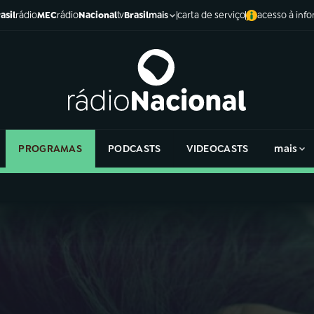
asil
rádio
MEC
rádio
Nacional
tv
Brasil
carta de serviço
acesso à inf
mais
PROGRAMAS
PODCASTS
VIDEOCASTS
mais