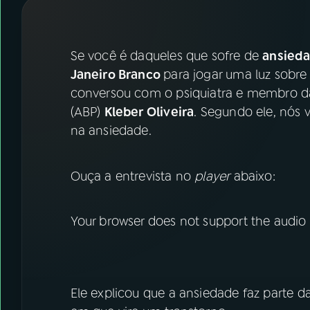
07
ÚLTIMAS
08
FESTIVAL DE MÚSICA
Se você é daqueles que sofre de
ansied
Janeiro Branco
para jogar uma luz sobre 
conversou com o psiquiatra e membro da 
ACOMPANHE A RÁDIO NACIONAL
(ABP)
Kleber Oliveira
. Segundo ele, nós 
YouTube
Facebook
na ansiedade.
Instagram
X
Ouça a entrevista no
player
abaixo:
TikTok
Your browser does not support the audio
Ele explicou que a ansiedade faz parte 