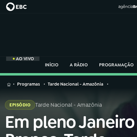
agência
Br
AO VIVO
INÍCIO
A RÁDIO
PROGRAMAÇÃO
MENU
Programas
Tarde Nacional - Amazônia
Buscar
na
Tarde Nacional - Amazônia
EPISÓDIO
Rádio
Buscar
Nacional
Em pleno Janeiro
Buscar
na
Rádio
AO VIVO