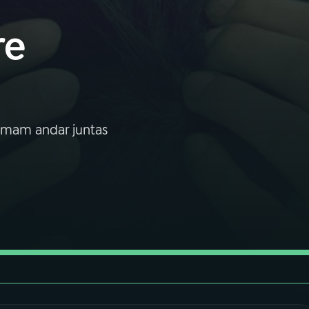
re
umam andar juntas