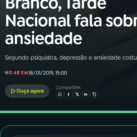
Branco, Tarde
Nacional
Nacional fala sob
01
INÍCIO
ansiedade
02
A RÁDIO
Segundo psiquiatra, depressão e ansiedade cost
03
PROGRAMAÇÃO
18/01/2019, 15:00
NO AR EM
04
PROGRAMAS
Compartilhe
Ouça agora
05
PODCASTS
06
VIDEOCASTS