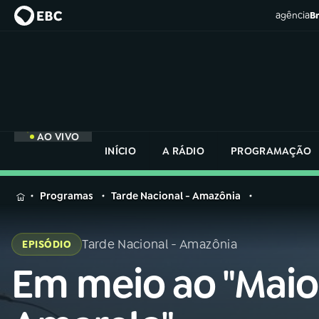
agência
Br
AO VIVO
INÍCIO
A RÁDIO
PROGRAMAÇÃO
MENU
Programas
Tarde Nacional - Amazônia
Buscar
na
Tarde Nacional - Amazônia
EPISÓDIO
Rádio
Buscar
Nacional
Em meio ao "Maio
Buscar
na
Rádio
AO VIVO