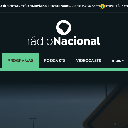
asil
rádio
MEC
rádio
Nacional
tv
Brasil
carta de serviço
acesso à inf
mais
PROGRAMAS
PODCASTS
VIDEOCASTS
mais