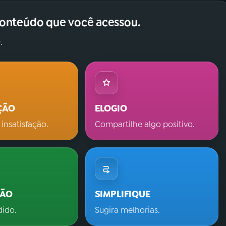
conteúdo que você acessou.
.
ÇÃO
ELOGIO
 insatisfação.
Compartilhe algo positivo.
ÇÃO
SIMPLIFIQUE
dido.
Sugira melhorias.