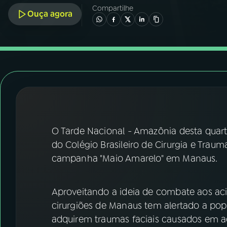
07
ÚLTIMAS
Compartilhe
Ouça agora
08
FESTIVAL DE MÚSICA
ACOMPANHE A RÁDIO NACIONAL
YouTube
Facebook
Instagram
X
O Tarde Nacional - Amazônia desta quarta
TikTok
do Colégio Brasileiro de Cirurgia e Trau
campanha "Maio Amarelo" em Manaus.
Aproveitando a ideia de combate aos ac
cirurgiões de Manaus tem alertado a pop
adquirem traumas faciais causados em ac