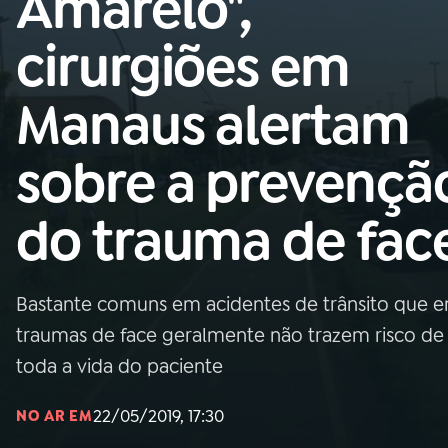
Amarelo",
Nacional
cirurgiões em
01
INÍCIO
Manaus alertam
02
A RÁDIO
sobre a prevençã
03
PROGRAMAÇÃO
do trauma de fac
04
PROGRAMAS
Bastante comuns em acidentes de trânsito que env
05
PODCASTS
traumas de face geralmente não trazem risco d
toda a vida do paciente
06
VIDEOCASTS
22/05/2019, 17:30
NO AR EM