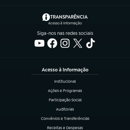
(abre em nova aba)
TRANSPARÊNCIA
Acesso à Informação
Siga-nos nas redes sociais
Acesso à Informação
Institucional
(abre em nova aba)
Ações e Programas
(abre em nova aba)
Participação Social
(abre em nova aba)
Auditorias
(abre em nova aba)
Convênios e Transferências
(abre em nova aba)
Receitas e Despesas
(abre em nova aba)