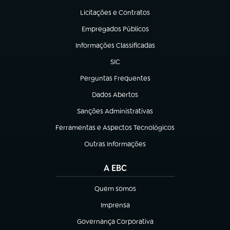
Licitações e Contratos
(abre em nova aba)
Empregados Públicos
(abre em nova aba)
Informações Classificadas
(abre em nova aba)
SIC
(abre em nova aba)
Perguntas Frequentes
(abre em nova aba)
Dados Abertos
(abre em nova aba)
Sanções Administrativas
(abre em nova aba)
Ferramentas e Aspectos Tecnológicos
(abre em nova aba)
Outras Informações
(abre em nova aba)
A EBC
Quem somos
(abre em nova aba)
Imprensa
(abre em nova aba)
Governança Corporativa
(abre em nova aba)