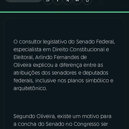
03
PROGRAMAÇÃO
04
PROGRAMAS
O consultor legislativo do Senado Federal,
especialista em Direito Constitucional e
05
PODCASTS
Eleitoral, Arlindo Fernandes de
Oliveira explicou a diferença entre as
06
VIDEOCASTS
atribuições dos senadores e deputados
federais, inclusive nos planos simbólico e
arquitetônico.
07
ÚLTIMAS
08
FESTIVAL DE MÚSICA
Segundo Oliveira, existe um motivo para
a concha do Senado no Congresso ser
ACOMPANHE A RÁDIO NACIONAL