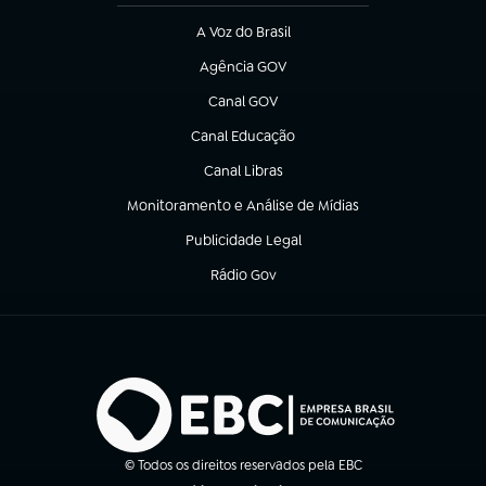
A Voz do Brasil
(abre em nova aba)
Agência GOV
(abre em nova aba)
Canal GOV
(abre em nova aba)
Canal Educação
(abre em nova aba)
Canal Libras
(abre em nova aba)
Monitoramento e Análise de Mídias
(abre em nova aba)
Publicidade Legal
(abre em nova aba)
Rádio Gov
(abre em nova aba)
© Todos os direitos reservados pela EBC