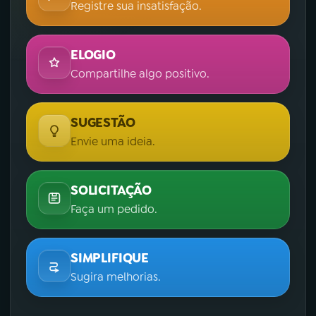
Registre sua insatisfação.
ELOGIO
Compartilhe algo positivo.
SUGESTÃO
Envie uma ideia.
SOLICITAÇÃO
Faça um pedido.
SIMPLIFIQUE
Sugira melhorias.