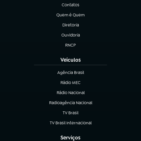
Contatos
(abre em nova aba)
Quem é Quem
(abre em nova aba)
Diretoria
(abre em nova aba)
Ouvidoria
(abre em nova aba)
RNCP
(abre em nova aba)
Veículos
Agência Brasil
(abre em nova aba)
Rádio MEC
(abre em nova aba)
Rádio Nacional
Radioagência Nacional
(abre em nova aba)
TV Brasil
(abre em nova aba)
TV Brasil Internacional
(abre em nova aba)
Serviços