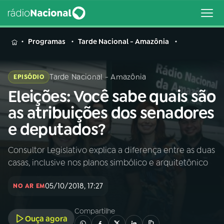
MENU
Programas
Tarde Nacional - Amazônia
Tarde Nacional - Amazônia
EPISÓDIO
Eleições: Você sabe quais são
Buscar
na
as atribuições dos senadores
Rádio
Buscar
e deputados?
Nacional
Consultor Legislativo explica a diferença entre as duas
AO VIVO
casas, inclusive nos planos simbólico e arquitetônico
01
INÍCIO
05/10/2018, 17:27
NO AR EM
Compartilhe
02
A RÁDIO
Ouça agora