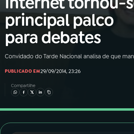
Internet tornou-
Nacional
principal palco
01
INÍCIO
para debates
02
A RÁDIO
Convidado do Tarde Nacional analisa de que mane
03
PROGRAMAÇÃO
29/09/2014, 23:26
PUBLICADO EM
04
PROGRAMAS
Compartilhe
05
PODCASTS
06
VIDEOCASTS