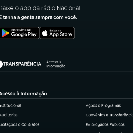
Baixe o app da rádio Nacional
E tenha a gente sempre com você.
Acesso à
TRANSPARÊNCIA
abre em nova aba)
Informação
Acesso à Informação
Institucional
Ações e Programas
(abre em nova aba)
(abre em nova aba)
Auditorias
Convênios e Transferênci
(abre em nova aba)
(abre em nova aba)
Licitações e Contratos
Empregados Públicos
(abre em nova aba)
(abre em nova aba)