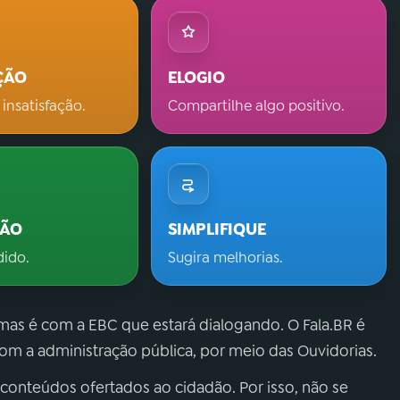
ÇÃO
ELOGIO
 insatisfação.
Compartilhe algo positivo.
ÇÃO
SIMPLIFIQUE
dido.
Sugira melhorias.
 mas é com a EBC que estará dialogando. O Fala.BR é
m a administração pública, por meio das Ouvidorias.
 conteúdos ofertados ao cidadão. Por isso, não se