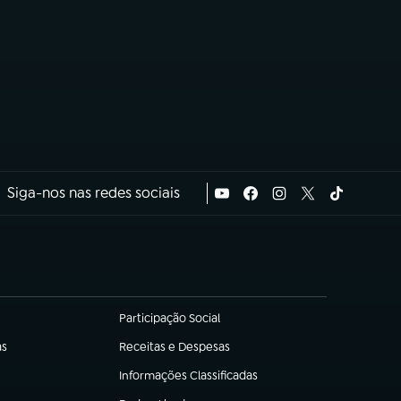
Siga-nos nas redes sociais
Participação Social
(abre em nova aba)
as
Receitas e Despesas
(abre em nova aba)
Informações Classificadas
(abre em nova aba)