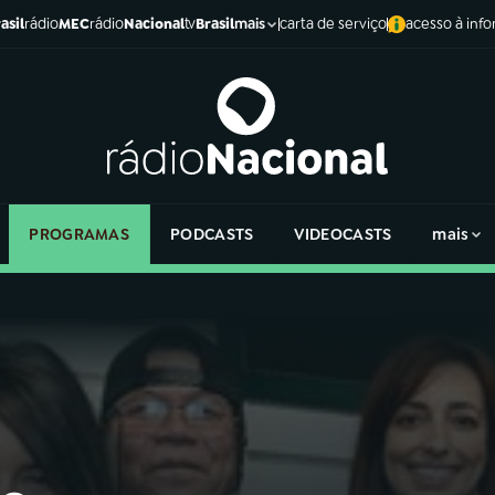
asil
rádio
MEC
rádio
Nacional
tv
Brasil
carta de serviço
acesso à inf
mais
PROGRAMAS
PODCASTS
VIDEOCASTS
mais