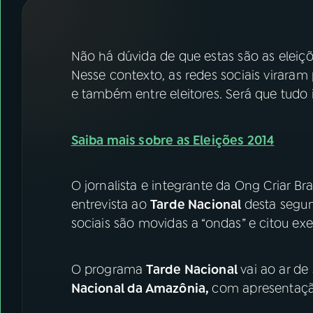
07
ÚLTIMAS
08
FESTIVAL DE MÚSICA
Não há dúvida de que estas são as eleiçõ
Nesse contexto, as redes sociais virara
e também entre eleitores. Será que tudo 
ACOMPANHE A RÁDIO NACIONAL
YouTube
Facebook
Saiba mais sobre as Eleições 2014
Instagram
X
O jornalista e integrante da Ong Criar Br
TikTok
entrevista ao
Tarde Nacional
desta segun
sociais são movidas a “ondas” e citou ex
O programa
Tarde Nacional
vai ao ar de
Nacional da Amazônia,
com apresentaçã