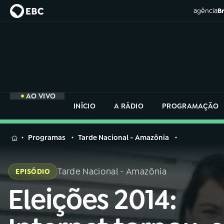
agência
Br
AO VIVO
INÍCIO
A RÁDIO
PROGRAMAÇÃO
MENU
Programas
Tarde Nacional - Amazônia
Buscar
na
Tarde Nacional - Amazônia
EPISÓDIO
Rádio
Buscar
Nacional
Eleições 2014:
Buscar
na
Rádio
AO VIVO