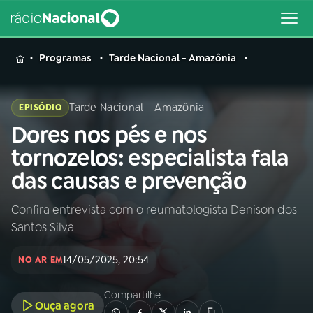
MENU
Programas
Tarde Nacional - Amazônia
Tarde Nacional - Amazônia
EPISÓDIO
Dores nos pés e nos
Buscar
na
tornozelos: especialista fala
Rádio
Buscar
das causas e prevenção
Nacional
Confira entrevista com o reumatologista Denison dos
AO VIVO
Santos Silva
01
INÍCIO
14/05/2025, 20:54
NO AR EM
Compartilhe
02
A RÁDIO
Ouça agora