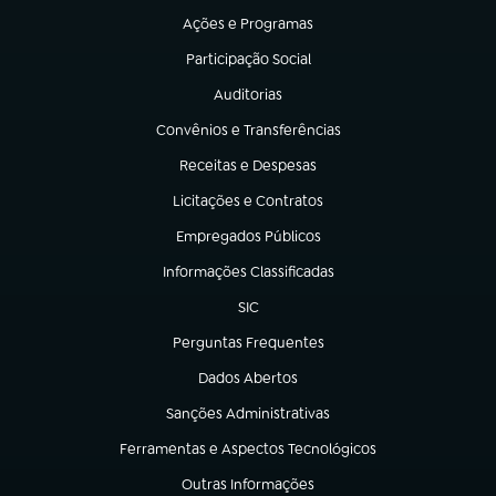
Ações e Programas
(abre em nova aba)
Participação Social
(abre em nova aba)
Auditorias
(abre em nova aba)
Convênios e Transferências
(abre em nova aba)
Receitas e Despesas
(abre em nova aba)
Licitações e Contratos
(abre em nova aba)
Empregados Públicos
(abre em nova aba)
Informações Classificadas
(abre em nova aba)
SIC
(abre em nova aba)
Perguntas Frequentes
(abre em nova aba)
Dados Abertos
(abre em nova aba)
Sanções Administrativas
(abre em nova aba)
Ferramentas e Aspectos Tecnológicos
(abre em nova aba)
Outras Informações
(abre em nova aba)