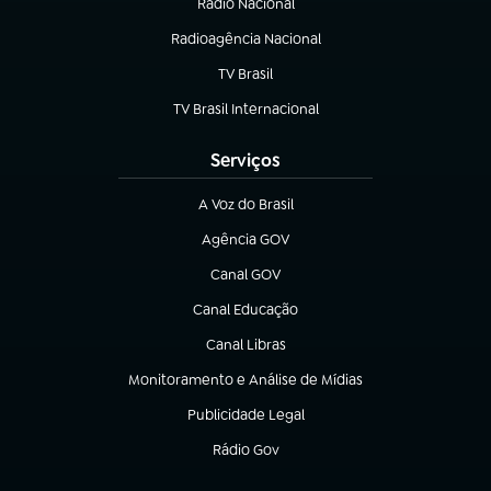
Rádio Nacional
Radioagência Nacional
(abre em nova aba)
TV Brasil
(abre em nova aba)
TV Brasil Internacional
(abre em nova aba)
Serviços
A Voz do Brasil
(abre em nova aba)
Agência GOV
(abre em nova aba)
Canal GOV
(abre em nova aba)
Canal Educação
(abre em nova aba)
Canal Libras
(abre em nova aba)
Monitoramento e Análise de Mídias
(abre em nova aba)
Publicidade Legal
(abre em nova aba)
Rádio Gov
(abre em nova aba)