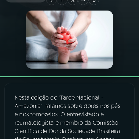
03
PROGRAMAÇÃO
04
PROGRAMAS
05
PODCASTS
06
VIDEOCASTS
Nesta edição do "Tarde Nacional -
07
ÚLTIMAS
Amazônia" falamos sobre dores nos pés
e nos tornozelos. O entrevistado é
08
FESTIVAL DE MÚSICA
reumatologista e membro da Comissão
Científica de Dor da Sociedade Brasileira
ACOMPANHE A RÁDIO NACIONAL