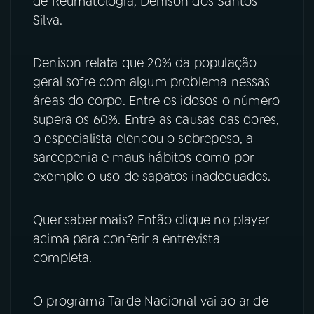
de Reumatologia, Denison dos Santos
Silva.
YouTube
Facebook
Denison relata que 20% da população
Instagram
X
geral sofre com algum problema nessas
TikTok
áreas do corpo. Entre os idosos o número
supera os 60%. Entre as causas das dores,
o especialista elencou o sobrepeso, a
sarcopenia e maus hábitos como por
exemplo o uso de sapatos inadequados.
Quer saber mais? Então clique no player
acima para conferir a entrevista
completa.
O programa Tarde Nacional vai ao ar de