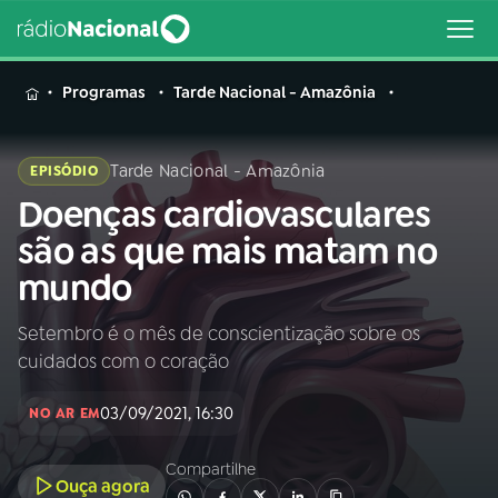
MENU
Programas
Tarde Nacional - Amazônia
Tarde Nacional - Amazônia
EPISÓDIO
Doenças cardiovasculares
Buscar
na
são as que mais matam no
Rádio
Buscar
mundo
Nacional
Setembro é o mês de conscientização sobre os
AO VIVO
cuidados com o coração
01
INÍCIO
03/09/2021, 16:30
NO AR EM
Compartilhe
02
A RÁDIO
Ouça agora