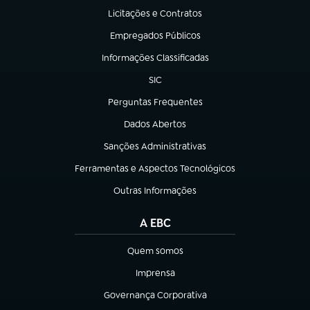
Licitações e Contratos
(abre em nova aba)
Empregados Públicos
(abre em nova aba)
Informações Classificadas
(abre em nova aba)
SIC
(abre em nova aba)
Perguntas Frequentes
(abre em nova aba)
Dados Abertos
(abre em nova aba)
Sanções Administrativas
(abre em nova aba)
Ferramentas e Aspectos Tecnológicos
(abre em nova aba)
Outras Informações
(abre em nova aba)
A EBC
Quem somos
(abre em nova aba)
Imprensa
(abre em nova aba)
Governança Corporativa
(abre em nova aba)