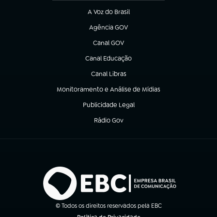
A Voz do Brasil
(abre em nova aba)
Agência GOV
(abre em nova aba)
Canal GOV
(abre em nova aba)
Canal Educação
(abre em nova aba)
Canal Libras
(abre em nova aba)
Monitoramento e Análise de Mídias
(abre em nova aba)
Publicidade Legal
(abre em nova aba)
Rádio Gov
(abre em nova aba)
© Todos os direitos reservados pela EBC