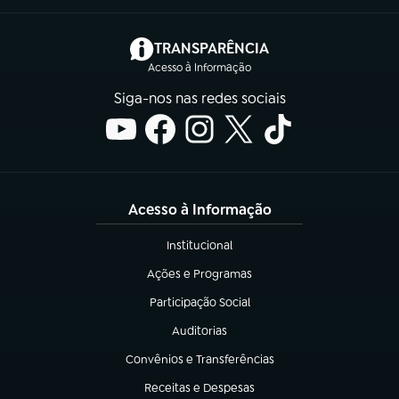
(abre em nova aba)
TRANSPARÊNCIA
Acesso à Informação
Siga-nos nas redes sociais
Acesso à Informação
Institucional
(abre em nova aba)
Ações e Programas
(abre em nova aba)
Participação Social
(abre em nova aba)
Auditorias
(abre em nova aba)
Convênios e Transferências
(abre em nova aba)
Receitas e Despesas
(abre em nova aba)