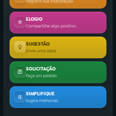
Registre sua insatisfação.
ELOGIO
Compartilhe algo positivo.
SUGESTÃO
Envie uma ideia.
SOLICITAÇÃO
Faça um pedido.
SIMPLIFIQUE
Sugira melhorias.