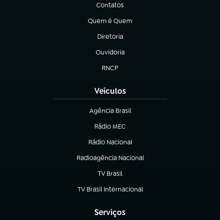
Contatos
(abre em nova aba)
Quem é Quem
(abre em nova aba)
Diretoria
(abre em nova aba)
Ouvidoria
(abre em nova aba)
RNCP
(abre em nova aba)
Veículos
Agência Brasil
(abre em nova aba)
Rádio MEC
(abre em nova aba)
Rádio Nacional
Radioagência Nacional
(abre em nova aba)
TV Brasil
(abre em nova aba)
TV Brasil Internacional
(abre em nova aba)
Serviços