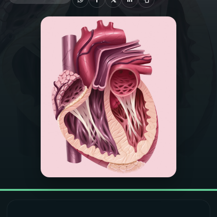
03
PROGRAMAÇÃO
04
PROGRAMAS
05
PODCASTS
06
VIDEOCASTS
07
ÚLTIMAS
08
FESTIVAL DE MÚSICA
ACOMPANHE A RÁDIO NACIONAL