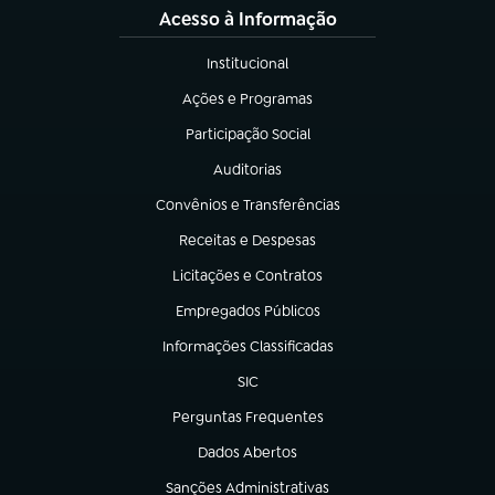
Acesso à Informação
Institucional
(abre em nova aba)
Ações e Programas
(abre em nova aba)
Participação Social
(abre em nova aba)
Auditorias
(abre em nova aba)
Convênios e Transferências
(abre em nova aba)
Receitas e Despesas
(abre em nova aba)
Licitações e Contratos
(abre em nova aba)
Empregados Públicos
(abre em nova aba)
Informações Classificadas
(abre em nova aba)
SIC
(abre em nova aba)
Perguntas Frequentes
(abre em nova aba)
Dados Abertos
(abre em nova aba)
Sanções Administrativas
(abre em nova aba)