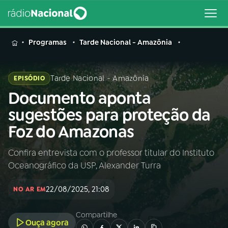
MENU
Programas
Tarde Nacional - Amazônia
Tarde Nacional - Amazônia
EPISÓDIO
Documento aponta
Buscar
na
sugestões para proteção da
Rádio
Buscar
Foz do Amazonas
Nacional
Confira entrevista com o professor titular do Instituto
AO VIVO
Oceanográfico da USP, Alexander Turra
01
INÍCIO
22/08/2025, 21:08
NO AR EM
Compartilhe
02
A RÁDIO
Ouça agora