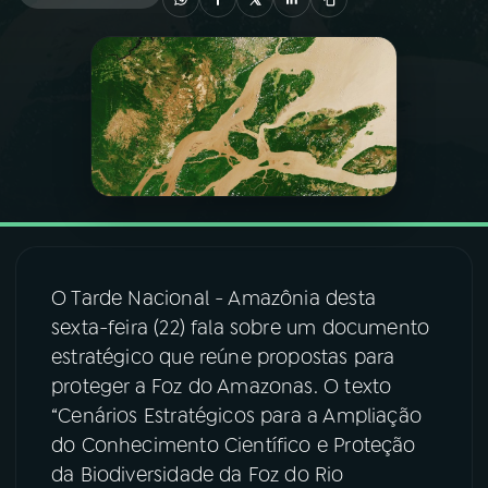
03
PROGRAMAÇÃO
04
PROGRAMAS
05
PODCASTS
06
VIDEOCASTS
O Tarde Nacional - Amazônia desta
sexta-feira (22) fala sobre um documento
07
ÚLTIMAS
estratégico que reúne propostas para
proteger a Foz do Amazonas. O texto
08
FESTIVAL DE MÚSICA
“Cenários Estratégicos para a Ampliação
do Conhecimento Científico e Proteção
da Biodiversidade da Foz do Rio
ACOMPANHE A RÁDIO NACIONAL