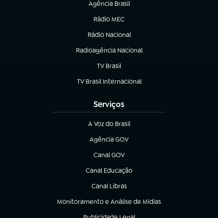
Agência Brasil
(abre em nova aba)
Rádio MEC
(abre em nova aba)
Rádio Nacional
Radioagência Nacional
(abre em nova aba)
TV Brasil
(abre em nova aba)
TV Brasil Internacional
(abre em nova aba)
Serviços
A Voz do Brasil
(abre em nova aba)
Agência GOV
(abre em nova aba)
Canal GOV
(abre em nova aba)
Canal Educação
(abre em nova aba)
Canal Libras
(abre em nova aba)
Monitoramento e Análise de Mídias
(abre em nova aba)
Publicidade Legal