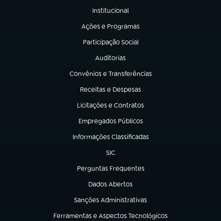
Institucional
(abre em nova aba)
Ações e Programas
(abre em nova aba)
Participação Social
(abre em nova aba)
Auditorias
(abre em nova aba)
Convênios e Transferências
(abre em nova aba)
Receitas e Despesas
(abre em nova aba)
Licitações e Contratos
(abre em nova aba)
Empregados Públicos
(abre em nova aba)
Informações Classificadas
(abre em nova aba)
SIC
(abre em nova aba)
Perguntas Frequentes
(abre em nova aba)
Dados Abertos
(abre em nova aba)
Sanções Administrativas
(abre em nova aba)
Ferramentas e Aspectos Tecnológicos
(abre em nova aba)