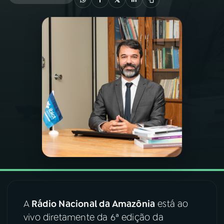
03
PROGRAMAÇÃO
04
PROGRAMAS
05
PODCASTS
06
VIDEOCASTS
07
ÚLTIMAS
08
FESTIVAL DE MÚSICA
A
Rádio Nacional da Amazônia
está ao
vivo diretamente da 6ª edição da
ACOMPANHE A RÁDIO NACIONAL