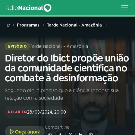
MENU
Programas
Tarde Nacional - Amazônia
Tarde Nacional - Amazônia
EPISÓDIO
Diretor do Ibict propõe união
Buscar
na
da comunidade científica no
Rádio
Buscar
combate à desinformação
Nacional
Segundo ele, é preciso que a ciência repense sua
AO VIVO
relação com a sociedade
01
INÍCIO
28/03/2024, 20:00
NO AR EM
Compartilhe
02
A RÁDIO
Ouça agora