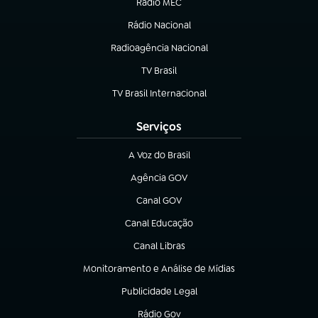
Rádio MEC
(abre em nova aba)
Rádio Nacional
Radioagência Nacional
(abre em nova aba)
TV Brasil
(abre em nova aba)
TV Brasil Internacional
(abre em nova aba)
Serviços
A Voz do Brasil
(abre em nova aba)
Agência GOV
(abre em nova aba)
Canal GOV
(abre em nova aba)
Canal Educação
(abre em nova aba)
Canal Libras
(abre em nova aba)
Monitoramento e Análise de Mídias
(abre em nova aba)
Publicidade Legal
(abre em nova aba)
Rádio Gov