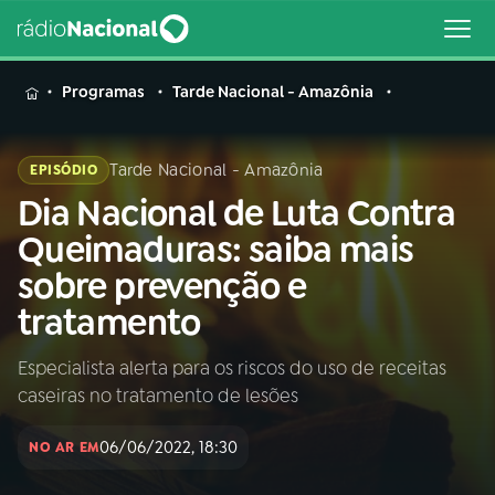
MENU
Programas
Tarde Nacional - Amazônia
Tarde Nacional - Amazônia
EPISÓDIO
Dia Nacional de Luta Contra
Buscar
na
Queimaduras: saiba mais
Rádio
Buscar
sobre prevenção e
Nacional
tratamento
AO VIVO
Especialista alerta para os riscos do uso de receitas
caseiras no tratamento de lesões
01
INÍCIO
06/06/2022, 18:30
NO AR EM
02
A RÁDIO