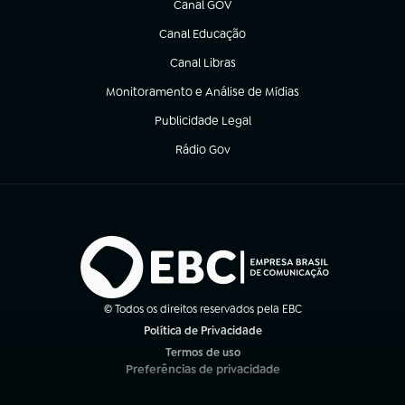
Canal GOV
(abre em nova aba)
Canal Educação
(abre em nova aba)
Canal Libras
(abre em nova aba)
Monitoramento e Análise de Mídias
(abre em nova aba)
Publicidade Legal
(abre em nova aba)
Rádio Gov
(abre em nova aba)
© Todos os direitos reservados pela EBC
Política de Privacidade
(abre em nova aba)
Termos de uso
(abre em nova aba)
Preferências de privacidade