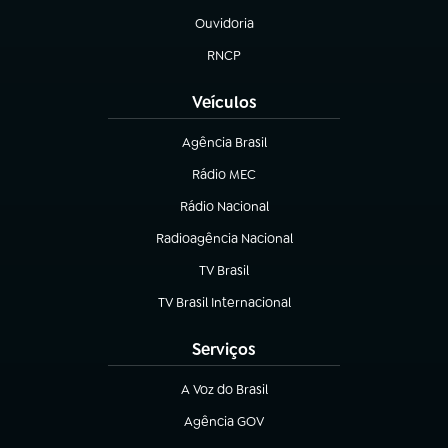
Ouvidoria
(abre em nova aba)
RNCP
(abre em nova aba)
Veículos
Agência Brasil
(abre em nova aba)
Rádio MEC
(abre em nova aba)
Rádio Nacional
Radioagência Nacional
(abre em nova aba)
TV Brasil
(abre em nova aba)
TV Brasil Internacional
(abre em nova aba)
Serviços
A Voz do Brasil
(abre em nova aba)
Agência GOV
(abre em nova aba)