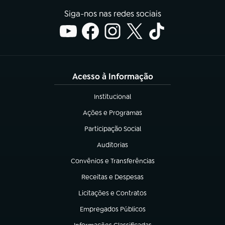
Siga-nos nas redes sociais
Acesso à Informação
Institucional
(abre em nova aba)
Ações e Programas
(abre em nova aba)
Participação Social
(abre em nova aba)
Auditorias
(abre em nova aba)
Convênios e Transferências
(abre em nova aba)
Receitas e Despesas
(abre em nova aba)
Licitações e Contratos
(abre em nova aba)
Empregados Públicos
(abre em nova aba)