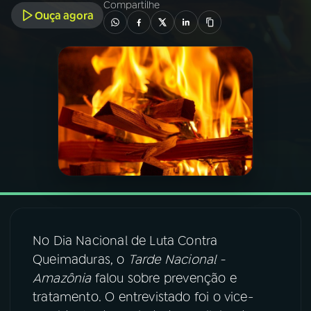
Compartilhe
Ouça agora
03
PROGRAMAÇÃO
04
PROGRAMAS
05
PODCASTS
06
VIDEOCASTS
07
ÚLTIMAS
No Dia Nacional de Luta Contra
Queimaduras, o
Tarde Nacional -
08
FESTIVAL DE MÚSICA
Amazônia
falou sobre prevenção e
tratamento. O entrevistado foi o vice-
ACOMPANHE A RÁDIO NACIONAL