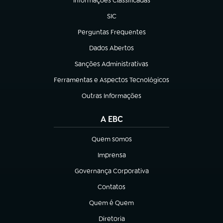
Informações Classificadas
(abre em nova aba)
SIC
(abre em nova aba)
Perguntas Frequentes
(abre em nova aba)
Dados Abertos
(abre em nova aba)
Sanções Administrativas
(abre em nova aba)
Ferramentas e Aspectos Tecnológicos
(abre em nova aba)
Outras Informações
(abre em nova aba)
A EBC
Quem somos
(abre em nova aba)
Imprensa
(abre em nova aba)
Governança Corporativa
(abre em nova aba)
Contatos
(abre em nova aba)
Quem é Quem
(abre em nova aba)
Diretoria
(abre em nova aba)