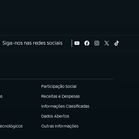
Siga-nos nas redes sociais
Participação Social
(abre em nova aba)
as
Receitas e Despesas
(abre em nova aba)
Informações Classificadas
(abre em nova aba)
Dados Abertos
(abre em nova aba)
Tecnológicos
Outras Informações
(abre em nova aba)