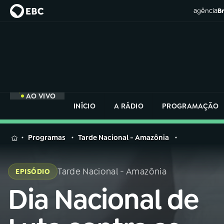
agência
Br
AO VIVO
INÍCIO
A RÁDIO
PROGRAMAÇÃO
MENU
Programas
Tarde Nacional - Amazônia
Buscar
na
Tarde Nacional - Amazônia
EPISÓDIO
Rádio
Buscar
Nacional
Dia Nacional de
Buscar
na
Rádio
AO VIVO