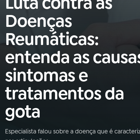
Luta contra as
Nacional
Doenças
01
INÍCIO
Reumáticas:
02
A RÁDIO
entenda as causa
03
PROGRAMAÇÃO
sintomas e
04
PROGRAMAS
tratamentos da
05
PODCASTS
gota
06
VIDEOCASTS
Especialista falou sobre a doença que é caracteri