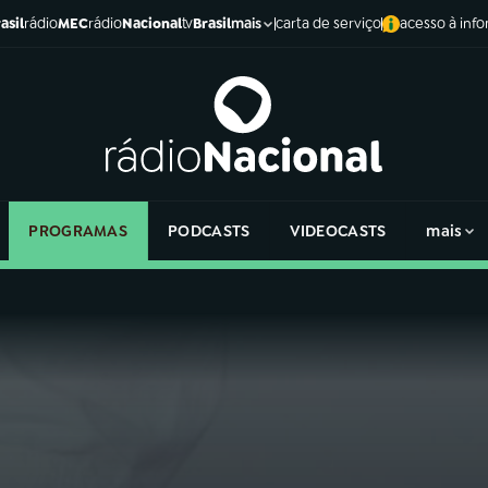
asil
rádio
MEC
rádio
Nacional
tv
Brasil
carta de serviço
acesso à inf
mais
PROGRAMAS
PODCASTS
VIDEOCASTS
mais