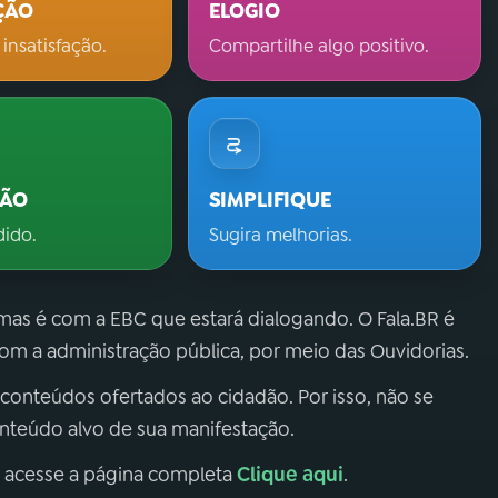
ÇÃO
ELOGIO
 insatisfação.
Compartilhe algo positivo.
ÇÃO
SIMPLIFIQUE
dido.
Sugira melhorias.
 mas é com a EBC que estará dialogando. O Fala.BR é
m a administração pública, por meio das Ouvidorias.
 conteúdos ofertados ao cidadão. Por isso, não se
onteúdo alvo de sua manifestação.
Clique aqui
, acesse a página completa
.