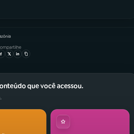
azônia
ompartilhe
conteúdo que você acessou.
.