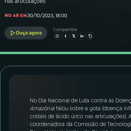
nas articulações
07
ÚLTIMAS
30/10/2023, 18:00
NO AR EM
08
FESTIVAL DE MÚSICA
Compartilhe
Ouça agora
ACOMPANHE A RÁDIO NACIONAL
YouTube
Facebook
Instagram
X
TikTok
No Dia Nacional de Luta contra as Doenç
Amazônia
falou sobre a gota (doença in
cristais de ácido úrico nas articulações). 
coordenadora da Comissão de Tecnologia