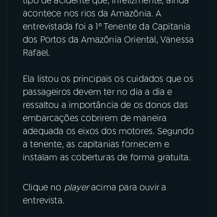
tipo de acidente que, infelizmente, ainda
acontece nos rios da Amazônia. A
YouTube
Facebook
entrevistada foi a 1º Tenente da Capitania
dos Portos da Amazônia Oriental, Vanessa
Instagram
X
Rafael.
TikTok
Ela listou os principais os cuidados que os
passageiros devem ter no dia a dia e
ressaltou a importância de os donos das
embarcações cobrirem de maneira
adequada os eixos dos motores. Segundo
a tenente, as capitanias fornecem e
instalam as coberturas de forma gratuita.
Clique no
player
acima para ouvir a
entrevista.