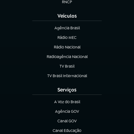
RNCP
(abre em nova aba)
Veículos
Agência Brasil
(abre em nova aba)
Rádio MEC
(abre em nova aba)
Rádio Nacional
Radioagência Nacional
(abre em nova aba)
TV Brasil
(abre em nova aba)
TV Brasil Internacional
(abre em nova aba)
Serviços
A Voz do Brasil
(abre em nova aba)
Agência GOV
(abre em nova aba)
Canal GOV
(abre em nova aba)
Canal Educação
(abre em nova aba)