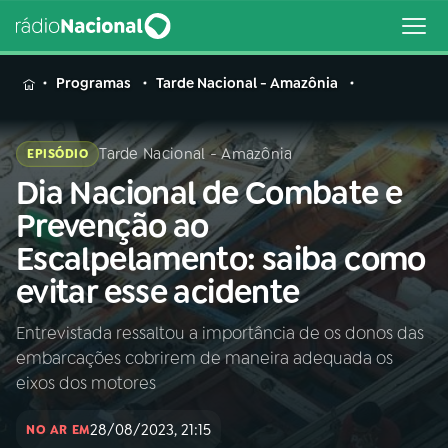
MENU
Programas
Tarde Nacional - Amazônia
Tarde Nacional - Amazônia
EPISÓDIO
Dia Nacional de Combate e
Buscar
na
Prevenção ao
Rádio
Buscar
Escalpelamento: saiba como
Nacional
evitar esse acidente
AO VIVO
Entrevistada ressaltou a importância de os donos das
embarcações cobrirem de maneira adequada os
01
INÍCIO
eixos dos motores
28/08/2023, 21:15
02
A RÁDIO
NO AR EM