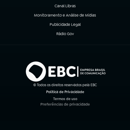
Canal Libras
(abre em nova aba)
Monitoramento e Análise de Mídias
(abre em nova aba)
Publicidade Legal
(abre em nova aba)
Rádio Gov
(abre em nova aba)
© Todos os direitos reservados pela EBC
Política de Privacidade
(abre em nova aba)
Termos de uso
(abre em nova aba)
Preferências de privacidade