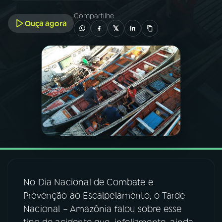
Compartilhe
Ouça agora
03
PROGRAMAÇÃO
04
PROGRAMAS
05
PODCASTS
06
VIDEOCASTS
07
ÚLTIMAS
No Dia Nacional de Combate e
08
FESTIVAL DE MÚSICA
Prevenção ao Escalpelamento, o Tarde
Nacional – Amazônia falou sobre esse
ACOMPANHE A RÁDIO NACIONAL