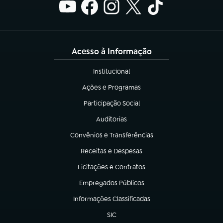
Acesso à Informação
Institucional
(abre em nova aba)
Ações e Programas
(abre em nova aba)
Participação Social
(abre em nova aba)
Auditorias
(abre em nova aba)
Convênios e Transferências
(abre em nova aba)
Receitas e Despesas
(abre em nova aba)
Licitações e Contratos
(abre em nova aba)
Empregados Públicos
(abre em nova aba)
Informações Classificadas
(abre em nova aba)
SIC
(abre em nova aba)