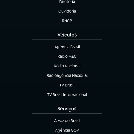
Diretoria
(abre em nova aba)
Ouvidoria
(abre em nova aba)
RNCP
(abre em nova aba)
Veículos
Agência Brasil
(abre em nova aba)
Rádio MEC
(abre em nova aba)
Rádio Nacional
Radioagência Nacional
(abre em nova aba)
TV Brasil
(abre em nova aba)
TV Brasil Internacional
(abre em nova aba)
Serviços
A Voz do Brasil
(abre em nova aba)
Agência GOV
(abre em nova aba)