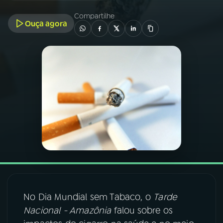
Compartilhe
Ouça agora
03
PROGRAMAÇÃO
04
PROGRAMAS
05
PODCASTS
06
VIDEOCASTS
07
ÚLTIMAS
08
FESTIVAL DE MÚSICA
No Dia Mundial sem Tabaco, o
Tarde
Nacional - Amazônia
falou sobre os
ACOMPANHE A RÁDIO NACIONAL