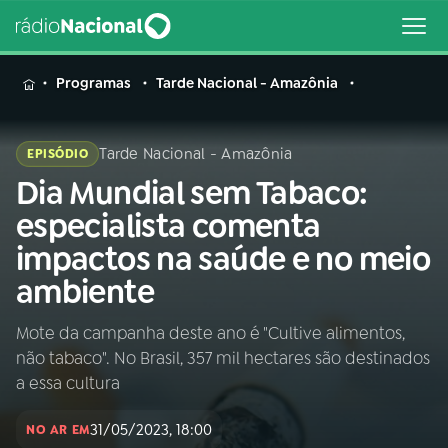
MENU
Programas
Tarde Nacional - Amazônia
Tarde Nacional - Amazônia
EPISÓDIO
Dia Mundial sem Tabaco:
Buscar
na
especialista comenta
Rádio
Buscar
impactos na saúde e no meio
Nacional
ambiente
AO VIVO
Mote da campanha deste ano é "Cultive alimentos,
não tabaco". No Brasil, 357 mil hectares são destinados
01
INÍCIO
a essa cultura
31/05/2023, 18:00
02
A RÁDIO
NO AR EM