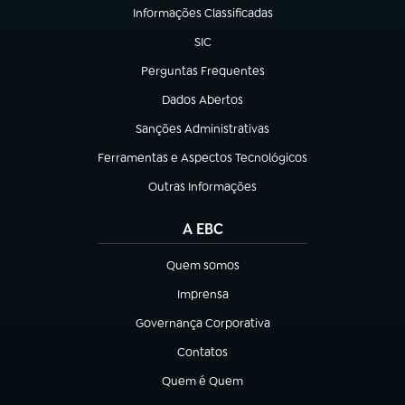
Informações Classificadas
(abre em nova aba)
SIC
(abre em nova aba)
Perguntas Frequentes
(abre em nova aba)
Dados Abertos
(abre em nova aba)
Sanções Administrativas
(abre em nova aba)
Ferramentas e Aspectos Tecnológicos
(abre em nova aba)
Outras Informações
(abre em nova aba)
A EBC
Quem somos
(abre em nova aba)
Imprensa
(abre em nova aba)
Governança Corporativa
(abre em nova aba)
Contatos
(abre em nova aba)
Quem é Quem
(abre em nova aba)