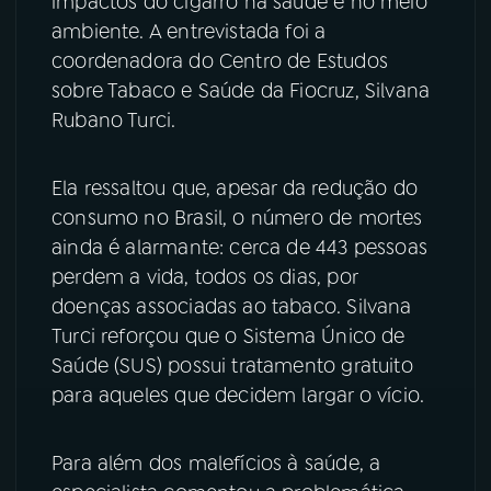
impactos do cigarro na saúde e no meio
ambiente. A entrevistada foi a
YouTube
Facebook
coordenadora do Centro de Estudos
sobre Tabaco e Saúde da Fiocruz, Silvana
Instagram
X
Rubano Turci.
TikTok
Ela ressaltou que, apesar da redução do
consumo no Brasil, o número de mortes
ainda é alarmante: cerca de 443 pessoas
perdem a vida, todos os dias, por
doenças associadas ao tabaco. Silvana
Turci reforçou que o Sistema Único de
Saúde (SUS) possui tratamento gratuito
para aqueles que decidem largar o vício.
Para além dos malefícios à saúde, a