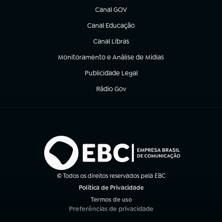
Canal GOV
(abre em nova aba)
Canal Educação
(abre em nova aba)
Canal Libras
(abre em nova aba)
Monitoramento e Análise de Mídias
(abre em nova aba)
Publicidade Legal
(abre em nova aba)
Rádio Gov
(abre em nova aba)
© Todos os direitos reservados pela EBC
Política de Privacidade
(abre em nova aba)
Termos de uso
(abre em nova aba)
Preferências de privacidade