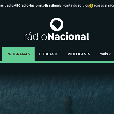
asil
rádio
MEC
rádio
Nacional
tv
Brasil
carta de serviço
acesso à inf
mais
PROGRAMAS
PODCASTS
VIDEOCASTS
mais