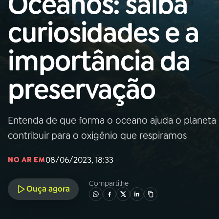
Oceanos: saiba
Nacional
curiosidades e a
01
INÍCIO
importância da
02
A RÁDIO
preservação
03
PROGRAMAÇÃO
Entenda de que forma o oceano ajuda o planeta 
04
PROGRAMAS
contribuir para o oxigênio que respiramos
05
PODCASTS
08/06/2023, 18:33
NO AR EM
Compartilhe
Ouça agora
06
VIDEOCASTS