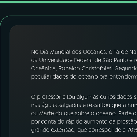
07
ÚLTIMAS
08
FESTIVAL DE MÚSICA
ACOMPANHE A RÁDIO NACIONAL
No Dia Mundial dos Oceanos, o Tarde Na
YouTube
Facebook
da Universidade Federal de São Paulo e 
Oceânica, Ronaldo Christofoleti. Segund
Instagram
X
peculiaridades do oceano pra entenderm
TikTok
O professor citou algumas curiosidades 
nas águas salgadas e ressaltou que a h
ou Marte do que sobre o oceano. Parte di
por conta do rápido aumento da pressão
grande extensão, que corresponde a 70%