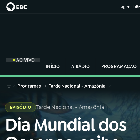
agência
Br
AO VIVO
INÍCIO
A RÁDIO
PROGRAMAÇÃO
MENU
Programas
Tarde Nacional - Amazônia
Buscar
na
Tarde Nacional - Amazônia
EPISÓDIO
Rádio
Buscar
Nacional
Dia Mundial dos
Buscar
na
Rádio
AO VIVO