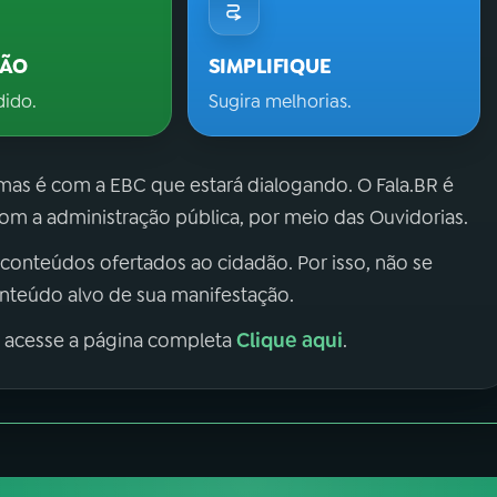
ÇÃO
SIMPLIFIQUE
dido.
Sugira melhorias.
 mas é com a EBC que estará dialogando. O Fala.BR é
m a administração pública, por meio das Ouvidorias.
 conteúdos ofertados ao cidadão. Por isso, não se
onteúdo alvo de sua manifestação.
Clique aqui
, acesse a página completa
.