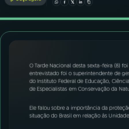
07
ÚLTIMAS
08
FESTIVAL DE MÚSICA
ACOMPANHE A RÁDIO NACIONAL
YouTube
Facebook
O Tarde Nacional desta sexta-feira (8) f
Instagram
X
entrevistado foi o superintendente de ges
TikTok
do Instituto Federal de Educação, Ciênc
de Especialistas em Conservação da Natur
Ele falou sobre a importância da prote
situação do Brasil em relação às Unidad