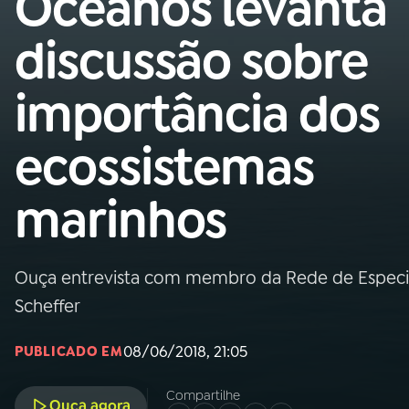
Oceanos levanta
Nacional
discussão sobre
01
INÍCIO
importância dos
02
A RÁDIO
ecossistemas
03
PROGRAMAÇÃO
marinhos
04
PROGRAMAS
Ouça entrevista com membro da Rede de Especial
05
PODCASTS
Scheffer
08/06/2018, 21:05
PUBLICADO EM
06
VIDEOCASTS
Compartilhe
Ouça agora