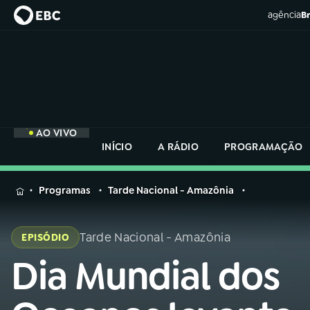
agência
Br
AO VIVO
INÍCIO
A RÁDIO
PROGRAMAÇÃO
MENU
Programas
Tarde Nacional - Amazônia
Buscar
na
Tarde Nacional - Amazônia
EPISÓDIO
Rádio
Buscar
Nacional
Dia Mundial dos
Buscar
na
Rádio
AO VIVO