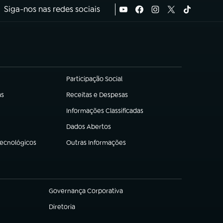
Siga-nos nas redes sociais
Participação Social
(abre em nova aba)
as
Receitas e Despesas
(abre em nova aba)
Informações Classificadas
(abre em nova aba)
Dados Abertos
(abre em nova aba)
Tecnológicos
Outras Informações
(abre em nova aba)
Governança Corporativa
(abre em nova aba)
Diretoria
(abre em nova aba)