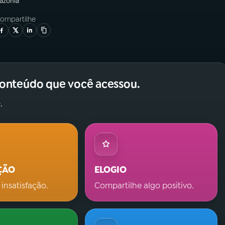
azônia
ompartilhe
conteúdo que você acessou.
.
ÇÃO
ELOGIO
 insatisfação.
Compartilhe algo positivo.