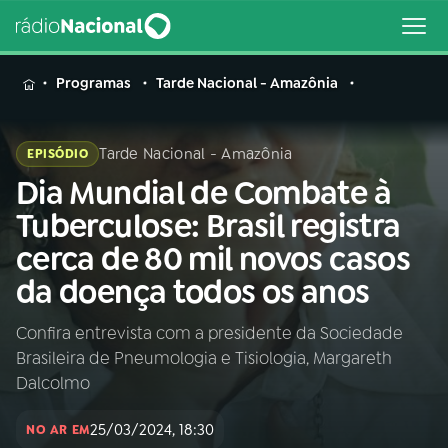
MENU
Programas
Tarde Nacional - Amazônia
Tarde Nacional - Amazônia
EPISÓDIO
Dia Mundial de Combate à
Buscar
na
Tuberculose: Brasil registra
Rádio
Buscar
cerca de 80 mil novos casos
Nacional
da doença todos os anos
AO VIVO
Confira entrevista com a presidente da Sociedade
Brasileira de Pneumologia e Tisiologia, Margareth
01
INÍCIO
Dalcolmo
25/03/2024, 18:30
02
A RÁDIO
NO AR EM