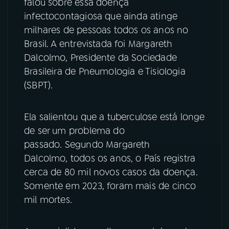
falou sobre essa doença
infectocontagiosa que ainda atinge
YouTube
Facebook
milhares de pessoas todos os anos no
Brasil. A entrevistada foi Margareth
Instagram
X
Dalcolmo, Presidente da Sociedade
Brasileira de Pneumologia e Tisiologia
TikTok
(SBPT).
Ela salientou que a tuberculose está longe
de ser um problema do
passado. Segundo Margareth
Dalcolmo, todos os anos, o País registra
cerca de 80 mil novos casos da doença.
Somente em 2023, foram mais de cinco
mil mortes.