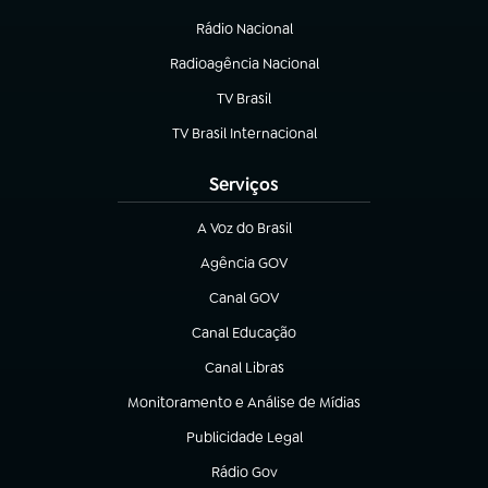
(abre em nova aba)
Rádio Nacional
Radioagência Nacional
(abre em nova aba)
TV Brasil
(abre em nova aba)
TV Brasil Internacional
(abre em nova aba)
Serviços
A Voz do Brasil
(abre em nova aba)
Agência GOV
(abre em nova aba)
Canal GOV
(abre em nova aba)
Canal Educação
(abre em nova aba)
Canal Libras
(abre em nova aba)
Monitoramento e Análise de Mídias
(abre em nova aba)
Publicidade Legal
(abre em nova aba)
Rádio Gov
(abre em nova aba)