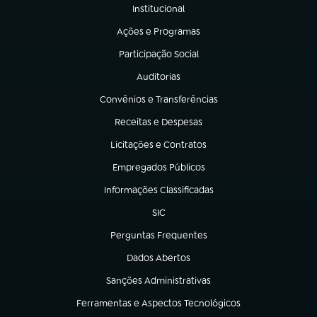
Institucional
(abre em nova aba)
Ações e Programas
(abre em nova aba)
Participação Social
(abre em nova aba)
Auditorias
(abre em nova aba)
Convênios e Transferências
(abre em nova aba)
Receitas e Despesas
(abre em nova aba)
Licitações e Contratos
(abre em nova aba)
Empregados Públicos
(abre em nova aba)
Informações Classificadas
(abre em nova aba)
SIC
(abre em nova aba)
Perguntas Frequentes
(abre em nova aba)
Dados Abertos
(abre em nova aba)
Sanções Administrativas
(abre em nova aba)
Ferramentas e Aspectos Tecnológicos
(abre em nova aba)