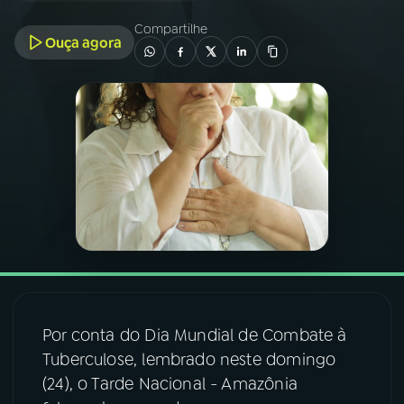
Compartilhe
Ouça agora
03
PROGRAMAÇÃO
04
PROGRAMAS
05
PODCASTS
06
VIDEOCASTS
07
ÚLTIMAS
Por conta do Dia Mundial de Combate à
08
FESTIVAL DE MÚSICA
Tuberculose, lembrado neste domingo
(24), o Tarde Nacional - Amazônia
ACOMPANHE A RÁDIO NACIONAL