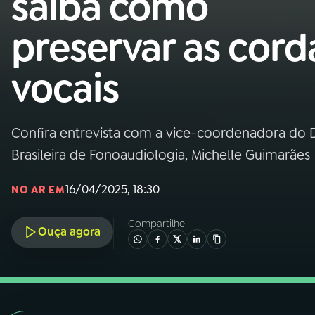
saiba como
Nacional
preservar as cord
01
INÍCIO
vocais
02
A RÁDIO
Confira entrevista com a vice-coordenadora do
03
PROGRAMAÇÃO
Brasileira de Fonoaudiologia, Michelle Guimarães
04
PROGRAMAS
16/04/2025, 18:30
NO AR EM
Compartilhe
05
PODCASTS
Ouça agora
06
VIDEOCASTS