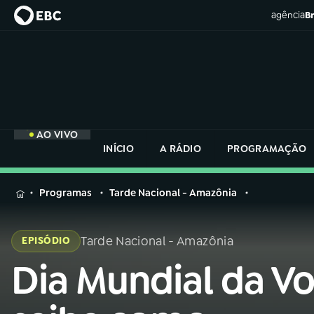
agência
Br
AO VIVO
INÍCIO
A RÁDIO
PROGRAMAÇÃO
MENU
Programas
Tarde Nacional - Amazônia
Buscar
na
Tarde Nacional - Amazônia
EPISÓDIO
Rádio
Buscar
Nacional
Dia Mundial da Vo
Buscar
na
Rádio
AO VIVO