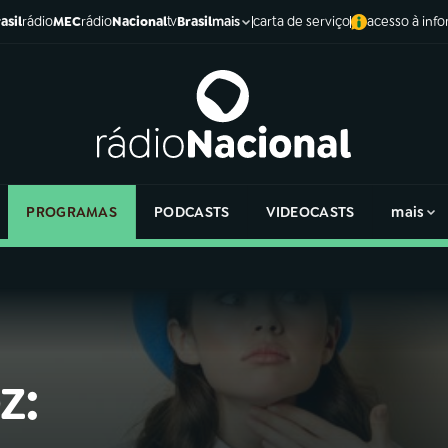
asil
rádio
MEC
rádio
Nacional
tv
Brasil
carta de serviço
acesso à inf
mais
PROGRAMAS
PODCASTS
VIDEOCASTS
mais
z: