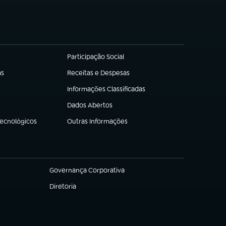
Participação Social
(abre em nova aba)
as
Receitas e Despesas
(abre em nova aba)
Informações Classificadas
(abre em nova aba)
Dados Abertos
(abre em nova aba)
Tecnológicos
Outras Informações
(abre em nova aba)
Governança Corporativa
(abre em nova aba)
Diretoria
(abre em nova aba)