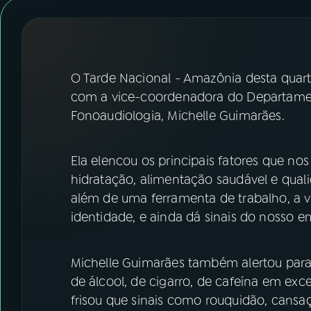
07
ÚLTIMAS
08
FESTIVAL DE MÚSICA
O Tarde Nacional - Amazônia desta quarta
ACOMPANHE A RÁDIO NACIONAL
com a vice-coordenadora do Departament
Fonoaudiologia, Michelle Guimarães.
YouTube
Facebook
Instagram
X
Ela elencou os principais fatores que no
hidratação, alimentação saudável e quali
TikTok
além de uma ferramenta de trabalho, a 
identidade, e ainda dá sinais do nosso 
Michelle Guimarães também alertou para
de álcool, de cigarro, de cafeína em exc
frisou que sinais como rouquidão, cansaç