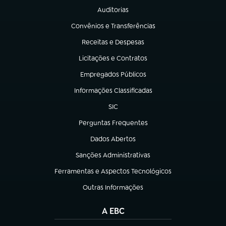
Auditorias
(abre em nova aba)
Convênios e Transferências
(abre em nova aba)
Receitas e Despesas
(abre em nova aba)
Licitações e Contratos
(abre em nova aba)
Empregados Públicos
(abre em nova aba)
Informações Classificadas
(abre em nova aba)
SIC
(abre em nova aba)
Perguntas Frequentes
(abre em nova aba)
Dados Abertos
(abre em nova aba)
Sanções Administrativas
(abre em nova aba)
Ferramentas e Aspectos Tecnológicos
(abre em nova aba)
Outras Informações
(abre em nova aba)
A EBC