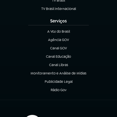
TV Brasil
(abre em nova aba)
TV Brasil Internacional
(abre em nova aba)
Serviços
A Voz do Brasil
(abre em nova aba)
Agência GOV
(abre em nova aba)
Canal GOV
(abre em nova aba)
Canal Educação
(abre em nova aba)
Canal Libras
(abre em nova aba)
Monitoramento e Análise de Mídias
(abre em nova aba)
Publicidade Legal
(abre em nova aba)
Rádio Gov
(abre em nova aba)