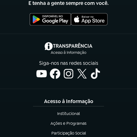
E tenha a gente sempre com você.
(abre em nova aba)
TRANSPARÊNCIA
Acesso à Informação
Siga-nos nas redes sociais
Acesso à Informação
Institucional
(abre em nova aba)
Ações e Programas
(abre em nova aba)
Participação Social
(abre em nova aba)