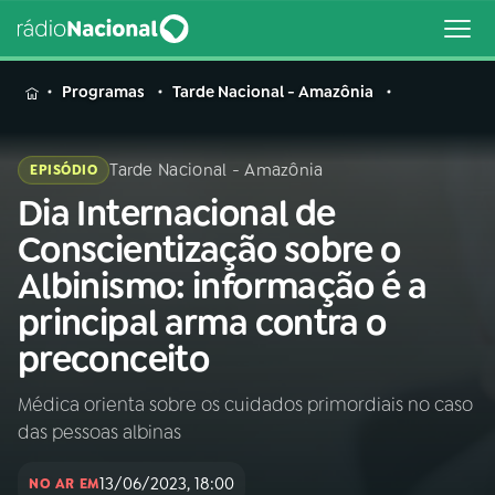
MENU
Programas
Tarde Nacional - Amazônia
Tarde Nacional - Amazônia
EPISÓDIO
Dia Internacional de
Buscar
na
Conscientização sobre o
Rádio
Buscar
Albinismo: informação é a
Nacional
principal arma contra o
AO VIVO
preconceito
Médica orienta sobre os cuidados primordiais no caso
01
INÍCIO
das pessoas albinas
02
A RÁDIO
13/06/2023, 18:00
NO AR EM