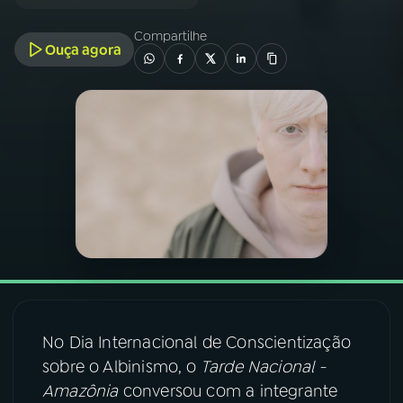
Compartilhe
03
PROGRAMAÇÃO
Ouça agora
04
PROGRAMAS
05
PODCASTS
06
VIDEOCASTS
07
ÚLTIMAS
No Dia Internacional de Conscientização
08
FESTIVAL DE MÚSICA
sobre o Albinismo, o
Tarde Nacional -
Amazônia
conversou com a integrante
ACOMPANHE A RÁDIO NACIONAL