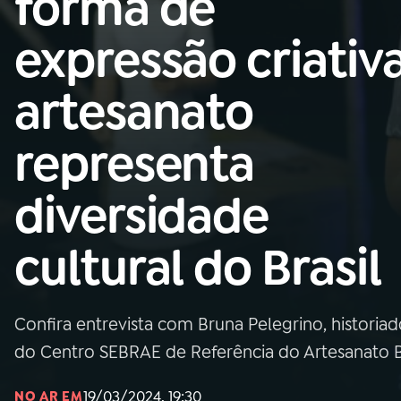
forma de
Nacional
expressão criativa
01
INÍCIO
artesanato
02
A RÁDIO
representa
03
PROGRAMAÇÃO
diversidade
04
PROGRAMAS
cultural do Brasil
05
PODCASTS
Confira entrevista com Bruna Pelegrino, histori
06
VIDEOCASTS
do Centro SEBRAE de Referência do Artesanato Br
19/03/2024, 19:30
NO AR EM