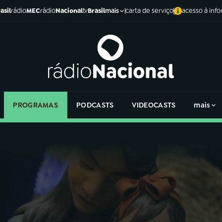
asil
rádio
MEC
rádio
Nacional
tv
Brasil
carta de serviço
acesso à inf
mais
PROGRAMAS
PODCASTS
VIDEOCASTS
mais