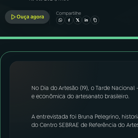
07
ÚLTIMAS
Compartilhe
Ouça agora
08
FESTIVAL DE MÚSICA
ACOMPANHE A RÁDIO NACIONAL
YouTube
Facebook
Instagram
X
TikTok
No Dia do Artesão (19), o Tarde Nacional 
e econômica do artesanato brasileiro.
A entrevistada foi Bruna Pelegrino, hist
do Centro SEBRAE de Referência do Artes