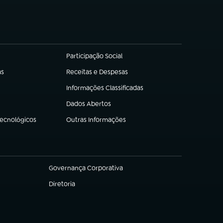
Participação Social
(abre em nova aba)
as
Receitas e Despesas
(abre em nova aba)
Informações Classificadas
(abre em nova aba)
Dados Abertos
(abre em nova aba)
Tecnológicos
Outras Informações
(abre em nova aba)
Governança Corporativa
(abre em nova aba)
Diretoria
(abre em nova aba)