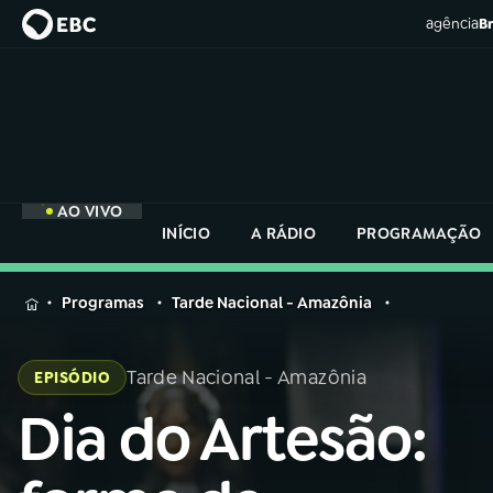
agência
Br
AO VIVO
INÍCIO
A RÁDIO
PROGRAMAÇÃO
MENU
Programas
Tarde Nacional - Amazônia
Buscar
na
Tarde Nacional - Amazônia
EPISÓDIO
Rádio
Buscar
Nacional
Dia do Artesão:
Buscar
na
Rádio
AO VIVO