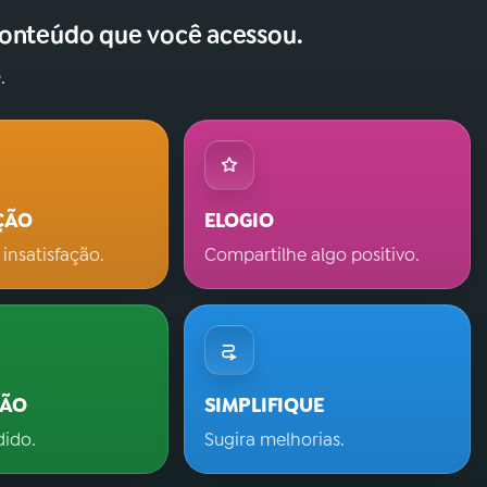
conteúdo que você acessou.
.
ÇÃO
ELOGIO
 insatisfação.
Compartilhe algo positivo.
ÇÃO
SIMPLIFIQUE
dido.
Sugira melhorias.