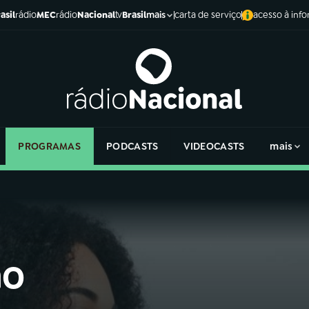
asil
rádio
MEC
rádio
Nacional
tv
Brasil
carta de serviço
acesso à inf
mais
PROGRAMAS
PODCASTS
VIDEOCASTS
mais
ao