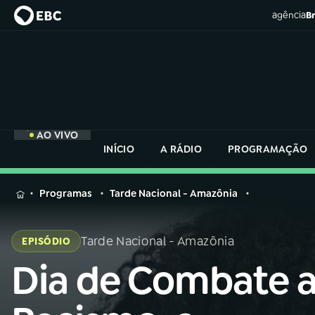
agência
Br
AO VIVO
INÍCIO
A RÁDIO
PROGRAMAÇÃO
MENU
Programas
Tarde Nacional - Amazônia
Buscar
na
Tarde Nacional - Amazônia
EPISÓDIO
Rádio
Buscar
Nacional
Dia de Combate 
Buscar
na
Rádio
AO VIVO