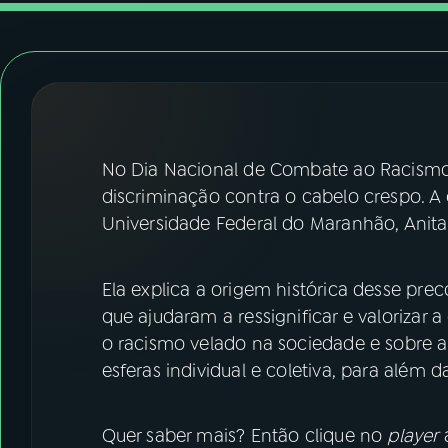
07
ÚLTIMAS
08
FESTIVAL DE MÚSICA
ACOMPANHE A RÁDIO NACIONAL
No Dia Nacional de Combate ao Racismo (
YouTube
Facebook
discriminação contra o cabelo crespo. A 
Universidade Federal do Maranhão, Anit
Instagram
X
TikTok
Ela explica a origem histórica desse pre
que ajudaram a ressignificar e valorizar a
o racismo velado na sociedade e sobre 
esferas individual e coletiva, para além d
Quer saber mais? Então clique no
player
a