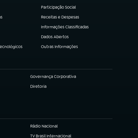
Participação Social
(abre em nova aba)
as
Receitas e Despesas
(abre em nova aba)
Informações Classificadas
(abre em nova aba)
Dados Abertos
(abre em nova aba)
Tecnológicos
Outras Informações
(abre em nova aba)
Governança Corporativa
(abre em nova aba)
Diretoria
(abre em nova aba)
Rádio Nacional
TV Brasil Internacional
(abre em nova aba)