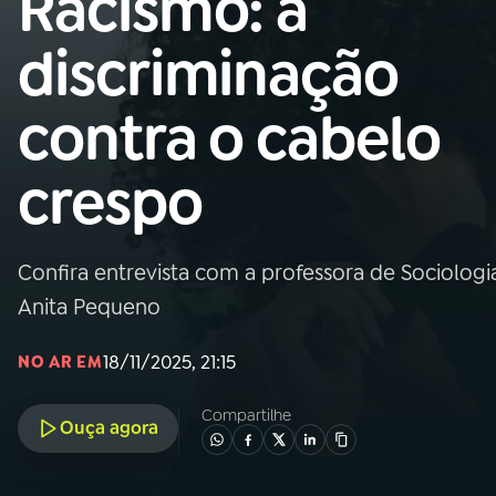
Racismo: a
Nacional
discriminação
01
INÍCIO
contra o cabelo
02
A RÁDIO
crespo
03
PROGRAMAÇÃO
Confira entrevista com a professora de Sociolog
04
PROGRAMAS
Anita Pequeno
05
PODCASTS
18/11/2025, 21:15
NO AR EM
Compartilhe
Ouça agora
06
VIDEOCASTS