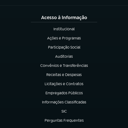
Acesso à Informação
Institucional
(abre em nova aba)
Ações e Programas
(abre em nova aba)
Participação Social
(abre em nova aba)
Auditorias
(abre em nova aba)
Convênios e Transferências
(abre em nova aba)
Receitas e Despesas
(abre em nova aba)
Licitações e Contratos
(abre em nova aba)
Empregados Públicos
(abre em nova aba)
Informações Classificadas
(abre em nova aba)
SIC
(abre em nova aba)
Perguntas Frequentes
(abre em nova aba)