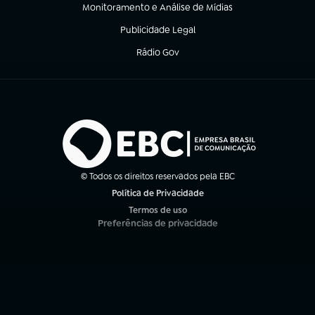
Monitoramento e Análise de Mídias
(abre em nova aba)
Publicidade Legal
(abre em nova aba)
Rádio Gov
(abre em nova aba)
© Todos os direitos reservados pela EBC
Política de Privacidade
(abre em nova aba)
Termos de uso
(abre em nova aba)
Preferências de privacidade