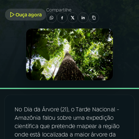
Compartilhe
Ouça agora
03
PROGRAMAÇÃO
04
PROGRAMAS
05
PODCASTS
06
VIDEOCASTS
07
ÚLTIMAS
No Dia da Árvore (21), o Tarde Nacional -
Amazônia falou sobre uma expedição
08
FESTIVAL DE MÚSICA
científica que pretende mapear a região
onde está localizada a maior árvore da
ACOMPANHE A RÁDIO NACIONAL