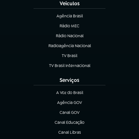
Veículos
Agência Brasil
(abre em nova aba)
Rádio MEC
(abre em nova aba)
Rádio Nacional
Radioagência Nacional
(abre em nova aba)
TV Brasil
(abre em nova aba)
TV Brasil Internacional
(abre em nova aba)
Serviços
A Voz do Brasil
(abre em nova aba)
Agência GOV
(abre em nova aba)
Canal GOV
(abre em nova aba)
Canal Educação
(abre em nova aba)
Canal Libras
(abre em nova aba)