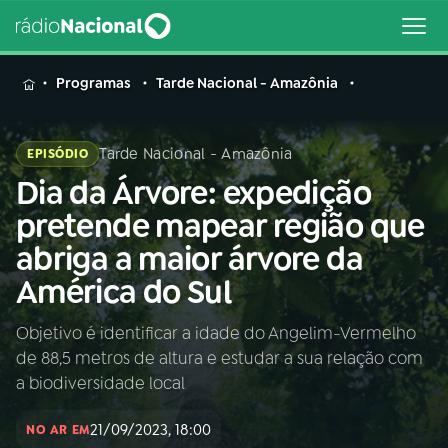
MENU
Programas
Tarde Nacional - Amazônia
Tarde Nacional - Amazônia
EPISÓDIO
Dia da Árvore: expedição
Buscar
na
pretende mapear região que
Rádio
Buscar
abriga a maior árvore da
Nacional
América do Sul
AO VIVO
Objetivo é identificar a idade do Angelim-Vermelho
de 88,5 metros de altura e estudar a sua relação com
01
INÍCIO
a biodiversidade local
21/09/2023, 18:00
02
A RÁDIO
NO AR EM