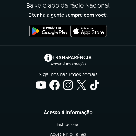
Baixe o app da rádio Nacional
E tenha a gente sempre com você.
(abre em nova aba)
TRANSPARÊNCIA
Acesso à Informação
Siga-nos nas redes sociais
Acesso à Informação
Institucional
(abre em nova aba)
Ações e Programas