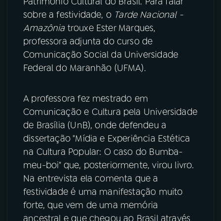
Patrimônio Cultural do Brasil. Para falar
sobre a festividade, o
Tarde Nacional -
YouTube
Facebook
Amazônia
trouxe Ester Marques,
professora adjunta do curso de
Instagram
X
Comunicação Social da Universidade
Federal do Maranhão (UFMA).
TikTok
A professora fez mestrado em
Comunicação e Cultura pela Universidade
de Brasília (UnB), onde defendeu a
dissertação "Mídia e Experiência Estética
na Cultura Popular: O caso do Bumba-
meu-boi" que, posteriormente, virou livro.
Na entrevista ela comenta que a
festividade é uma manifestação muito
forte, que vem de uma memória
ancestral e que chegou ao Brasil através