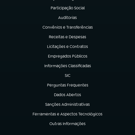
(abre em nova aba)
Participação Social
(abre em nova aba)
Auditorias
(abre em nova aba)
Convênios e Transferências
(abre em nova aba)
Receitas e Despesas
(abre em nova aba)
Licitações e Contratos
(abre em nova aba)
Empregados Públicos
(abre em nova aba)
Informações Classificadas
(abre em nova aba)
SIC
(abre em nova aba)
Perguntas Frequentes
(abre em nova aba)
Dados Abertos
(abre em nova aba)
Sanções Administrativas
(abre em nova aba)
Ferramentas e Aspectos Tecnológicos
(abre em nova aba)
Outras Informações
(abre em nova aba)