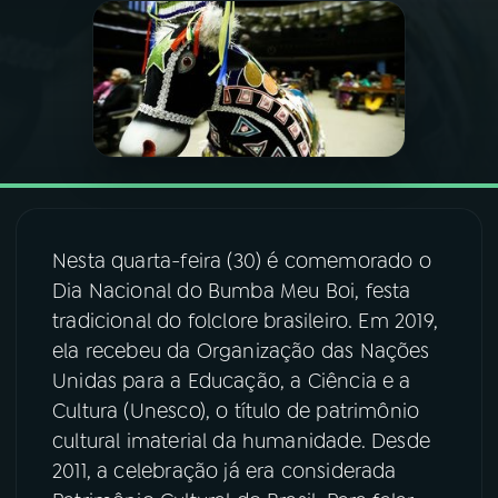
03
PROGRAMAÇÃO
04
PROGRAMAS
05
PODCASTS
Nesta quarta-feira (30) é comemorado o
06
VIDEOCASTS
Dia Nacional do Bumba Meu Boi, festa
tradicional do folclore brasileiro. Em 2019,
07
ÚLTIMAS
ela recebeu da Organização das Nações
Unidas para a Educação, a Ciência e a
Cultura (Unesco), o título de patrimônio
08
FESTIVAL DE MÚSICA
cultural imaterial da humanidade. Desde
2011, a celebração já era considerada
ACOMPANHE A RÁDIO NACIONAL