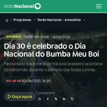
MENU
Programas
Tarde Nacional - Amazônia
Tarde Nacional - Amazônia
EPISÓDIO
Dia 30 é celebrado o Dia
Buscar
na
Nacional do Bumba Meu Boi
Rádio
Buscar
Nacional
Festividade tradicional do folclore brasileiro acontece
no Maranhão durante o período das festas juninas
AO VIVO
30/06/2021, 16:30
NO AR EM
01
INÍCIO
Compartilhe
Ouça agora
02
A RÁDIO