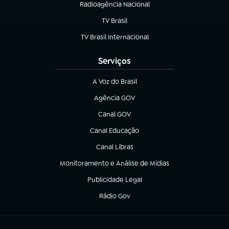
Radioagência Nacional
(abre em nova aba)
TV Brasil
(abre em nova aba)
TV Brasil Internacional
(abre em nova aba)
Serviços
A Voz do Brasil
(abre em nova aba)
Agência GOV
(abre em nova aba)
Canal GOV
(abre em nova aba)
Canal Educação
(abre em nova aba)
Canal Libras
(abre em nova aba)
Monitoramento e Análise de Mídias
(abre em nova aba)
Publicidade Legal
(abre em nova aba)
Rádio Gov
(abre em nova aba)