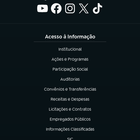
Acesso à Informação
Institucional
(abre em nova aba)
Ações e Programas
(abre em nova aba)
Participação Social
(abre em nova aba)
Auditorias
(abre em nova aba)
Convênios e Transferências
(abre em nova aba)
Receitas e Despesas
(abre em nova aba)
Licitações e Contratos
(abre em nova aba)
Empregados Públicos
(abre em nova aba)
Informações Classificadas
(abre em nova aba)
SIC