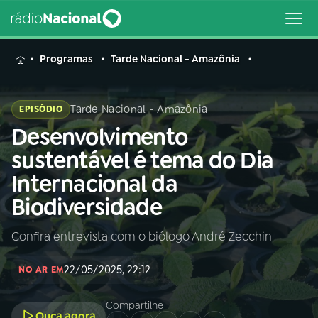
MENU
Programas
Tarde Nacional - Amazônia
Tarde Nacional - Amazônia
EPISÓDIO
Desenvolvimento
Buscar
na
sustentável é tema do Dia
Rádio
Buscar
Internacional da
Nacional
Biodiversidade
AO VIVO
Confira entrevista com o biólogo André Zecchin
01
INÍCIO
22/05/2025, 22:12
NO AR EM
02
A RÁDIO
Compartilhe
Ouça agora