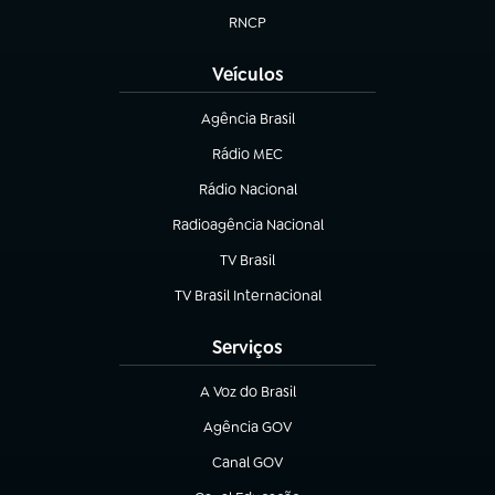
RNCP
(abre em nova aba)
Veículos
Agência Brasil
(abre em nova aba)
Rádio MEC
(abre em nova aba)
Rádio Nacional
Radioagência Nacional
(abre em nova aba)
TV Brasil
(abre em nova aba)
TV Brasil Internacional
(abre em nova aba)
Serviços
A Voz do Brasil
(abre em nova aba)
Agência GOV
(abre em nova aba)
Canal GOV
(abre em nova aba)