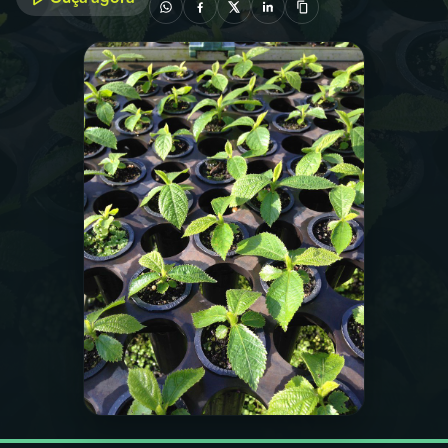
03
PROGRAMAÇÃO
04
PROGRAMAS
05
PODCASTS
06
VIDEOCASTS
07
ÚLTIMAS
08
FESTIVAL DE MÚSICA
ACOMPANHE A RÁDIO NACIONAL