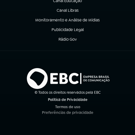
Canal Educação
(abre em nova aba)
Canal Libras
(abre em nova aba)
Monitoramento e Análise de Mídias
(abre em nova aba)
Publicidade Legal
(abre em nova aba)
Rádio Gov
(abre em nova aba)
© Todos os direitos reservados pela EBC
Política de Privacidade
(abre em nova aba)
Termos de uso
(abre em nova aba)
Preferências de privacidade