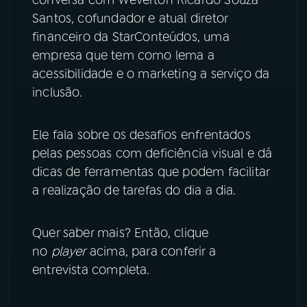
conversa com Weverton Ricardo Souza
Santos, cofundador e atual diretor
YouTube
Facebook
financeiro da StarConteúdos, uma
empresa que tem como lema a
Instagram
X
acessibilidade e o marketing a serviço da
inclusão.
TikTok
Ele fala sobre os desafios enfrentados
pelas pessoas com deficiência visual e dá
dicas de ferramentas que podem facilitar
a realização de tarefas do dia a dia.
Quer saber mais? Então, clique
no
player
acima, para conferir a
entrevista completa.