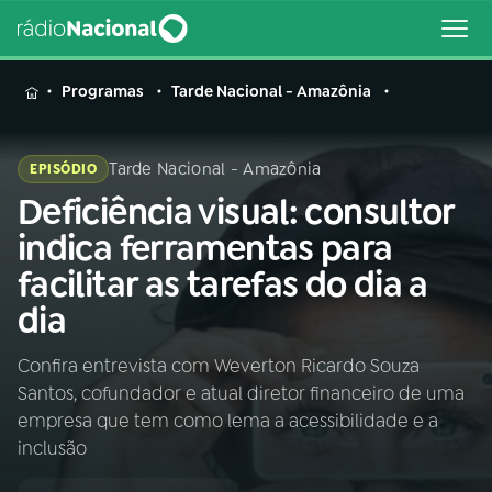
MENU
Programas
Tarde Nacional - Amazônia
Tarde Nacional - Amazônia
EPISÓDIO
Deficiência visual: consultor
Buscar
na
indica ferramentas para
Rádio
Buscar
facilitar as tarefas do dia a
Nacional
dia
AO VIVO
Confira entrevista com Weverton Ricardo Souza
Santos, cofundador e atual diretor financeiro de uma
01
INÍCIO
empresa que tem como lema a acessibilidade e a
inclusão
02
A RÁDIO