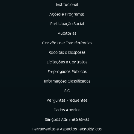
Institucional
(abre em nova aba)
Ações e Programas
(abre em nova aba)
Participação Social
(abre em nova aba)
Auditorias
(abre em nova aba)
Convênios e Transferências
(abre em nova aba)
Receitas e Despesas
(abre em nova aba)
Licitações e Contratos
(abre em nova aba)
Empregados Públicos
(abre em nova aba)
Informações Classificadas
(abre em nova aba)
SIC
(abre em nova aba)
Perguntas Frequentes
(abre em nova aba)
Dados Abertos
(abre em nova aba)
Sanções Administrativas
(abre em nova aba)
Ferramentas e Aspectos Tecnológicos
(abre em nova aba)