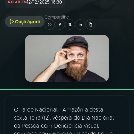
12/12/2025, 18:30
NO AR EM
03
PROGRAMAÇÃO
Compartilhe
Ouça agora
04
PROGRAMAS
05
PODCASTS
06
VIDEOCASTS
07
ÚLTIMAS
O Tarde Nacional - Amazônia desta
08
FESTIVAL DE MÚSICA
sexta-feira (12), véspera do Dia Nacional
da Pessoa com Deficiência Visual,
ACOMPANHE A RÁDIO NACIONAL