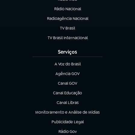
(abre em nova aba)
Rádio Nacional
Radioagência Nacional
(abre em nova aba)
TV Brasil
(abre em nova aba)
TV Brasil Internacional
(abre em nova aba)
Serviços
A Voz do Brasil
(abre em nova aba)
Agência GOV
(abre em nova aba)
Canal GOV
(abre em nova aba)
Canal Educação
(abre em nova aba)
Canal Libras
(abre em nova aba)
Monitoramento e Análise de Mídias
(abre em nova aba)
Publicidade Legal
(abre em nova aba)
Rádio Gov
(abre em nova aba)