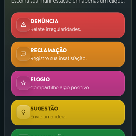
Escolha sua manifestação em apenas um clique.
DENÚNCIA
Relate irregularidades.
RECLAMAÇÃO
Registre sua insatisfação.
ELOGIO
Compartilhe algo positivo.
SUGESTÃO
Envie uma ideia.