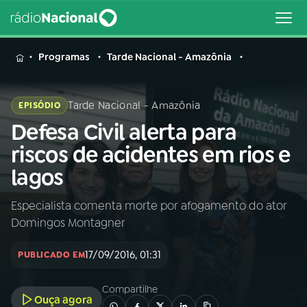
MENU
Programas
Tarde Nacional - Amazônia
Tarde Nacional - Amazônia
EPISÓDIO
Defesa Civil alerta para
Buscar
na
riscos de acidentes em rios e
Rádio
Buscar
lagos
Nacional
Especialista comenta morte por afogamento do ator
AO VIVO
Domingos Montagner
01
INÍCIO
17/09/2016, 01:31
PUBLICADO EM
Compartilhe
02
A RÁDIO
Ouça agora