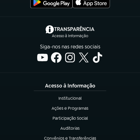
(abre em nova aba)
TRANSPARÊNCIA
Acesso à Informação
Siga-nos nas redes sociais
Acesso à Informação
Institucional
(abre em nova aba)
Ações e Programas
(abre em nova aba)
Participação Social
(abre em nova aba)
Auditorias
(abre em nova aba)
Convênios e Transferências