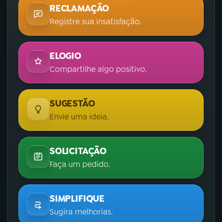
RECLAMAÇÃO
Registre sua insatisfação.
ELOGIO
Compartilhe algo positivo.
SUGESTÃO
Envie uma ideia.
SOLICITAÇÃO
Faça um pedido.
SIMPLIFIQUE
Sugira melhorias.