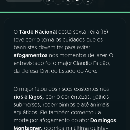
03
PROGRAMAÇÃO
O
Tarde Naciona
l desta sexta-feira (16)
04
PROGRAMAS
teve como tema os cuidados que os
banhistas devem ter para evitar
05
PODCASTS
afogamentos
nos momentos de lazer. O
entrevistado foi o major Cláudio Falcão,
da Defesa Civil do Estado do Acre.
06
VIDEOCASTS
O major falou dos riscos existentes nos
07
ÚLTIMAS
rios e lagos,
como correntezas, galhos
submersos, redemoinhos e até animais
08
FESTIVAL DE MÚSICA
aquáticos. Ele também comentou a
morte por afogamento do ator
Domingos
Montagner,
ocorrida na última quinta-
ACOMPANHE A RÁDIO NACIONAL