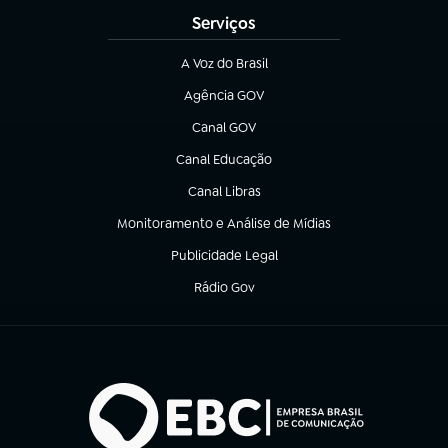
Serviços
A Voz do Brasil
(abre em nova aba)
Agência GOV
(abre em nova aba)
Canal GOV
(abre em nova aba)
Canal Educação
(abre em nova aba)
Canal Libras
(abre em nova aba)
Monitoramento e Análise de Mídias
(abre em nova aba)
Publicidade Legal
(abre em nova aba)
Rádio Gov
(abre em nova aba)