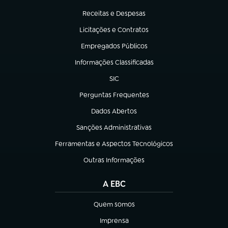
(abre em nova aba)
Receitas e Despesas
(abre em nova aba)
Licitações e Contratos
(abre em nova aba)
Empregados Públicos
(abre em nova aba)
Informações Classificadas
(abre em nova aba)
SIC
(abre em nova aba)
Perguntas Frequentes
(abre em nova aba)
Dados Abertos
(abre em nova aba)
Sanções Administrativas
(abre em nova aba)
Ferramentas e Aspectos Tecnológicos
(abre em nova aba)
Outras Informações
(abre em nova aba)
A EBC
Quem somos
(abre em nova aba)
Imprensa
(abre em nova aba)