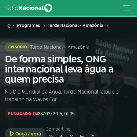
MENU
Programas
Tarde Nacional - Amazônia
Tarde Nacional - Amazônia
EPISÓDIO
De forma simples, ONG
Buscar
na
internacional leva água a
Rádio
Buscar
quem precisa
Nacional
No Dia Mundial da Água, Tarde Nacional falou do
AO VIVO
trabalho da Waves For
01
INÍCIO
23/03/2016, 01:35
PUBLICADO EM
Compartilhe
02
A RÁDIO
Ouça agora