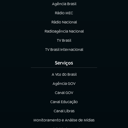
Agência Brasil
(abre em nova aba)
Rádio MEC
(abre em nova aba)
Rádio Nacional
Radioagência Nacional
(abre em nova aba)
TV Brasil
(abre em nova aba)
TV Brasil Internacional
(abre em nova aba)
Serviços
A Voz do Brasil
(abre em nova aba)
Agência GOV
(abre em nova aba)
Canal GOV
(abre em nova aba)
Canal Educação
(abre em nova aba)
Canal Libras
(abre em nova aba)
Monitoramento e Análise de Mídias
(abre em nova aba)