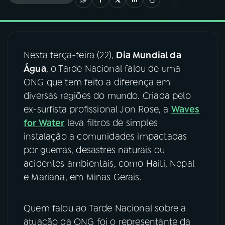
03
PROGRAMAÇÃO
Nesta terça-feira (22),
Dia Mundial da
04
PROGRAMAS
Água
, o Tarde Nacional falou de uma
ONG que tem feito a diferença em
05
PODCASTS
diversas regiões do mundo. Criada pelo
ex-surfista profissional Jon Rose, a
Waves
for Water
leva filtros de simples
06
VIDEOCASTS
instalação a comunidades impactadas
por guerras, desastres naturais ou
07
ÚLTIMAS
acidentes ambientais, como Haiti, Nepal
e Mariana, em Minas Gerais.
08
FESTIVAL DE MÚSICA
Quem falou ao Tarde Nacional sobre a
atuação da ONG foi o representante da
ACOMPANHE A RÁDIO NACIONAL