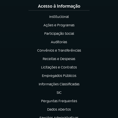
Acesso à Informação
Institucional
(abre em nova aba)
Ações e Programas
(abre em nova aba)
Participação Social
(abre em nova aba)
Auditorias
(abre em nova aba)
Convênios e Transferências
(abre em nova aba)
Receitas e Despesas
(abre em nova aba)
Licitações e Contratos
(abre em nova aba)
Empregados Públicos
(abre em nova aba)
Informações Classificadas
(abre em nova aba)
SIC
(abre em nova aba)
Perguntas Frequentes
(abre em nova aba)
Dados Abertos
(abre em nova aba)
Sanções Administrativas