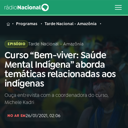
MENU
Programas
Tarde Nacional - Amazônia
Tarde Nacional - Amazônia
EPISÓDIO
Curso “Bem-viver: Saúde
Buscar
na
Mental Indígena” aborda
Rádio
Buscar
temáticas relacionadas aos
Nacional
indígenas
AO VIVO
Ouça entrevista com a coordenadora do curso,
Michele Kadri
01
INÍCIO
26/01/2021, 02:06
NO AR EM
02
A RÁDIO