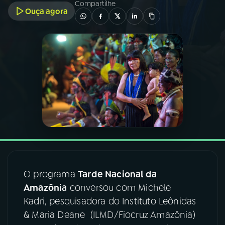
Compartilhe
Ouça agora
03
PROGRAMAÇÃO
04
PROGRAMAS
05
PODCASTS
06
VIDEOCASTS
07
ÚLTIMAS
O programa
Tarde Nacional da
Amazônia
conversou com Michele
08
FESTIVAL DE MÚSICA
Kadri, pesquisadora do Instituto Leônidas
& Maria Deane (ILMD/Fiocruz Amazônia)
ACOMPANHE A RÁDIO NACIONAL