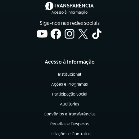
(abre em nova aba)
TRANSPARÊNCIA
Acesso à Informação
Siga-nos nas redes sociais
Acesso à Informação
Institucional
(abre em nova aba)
Ações e Programas
(abre em nova aba)
Participação Social
(abre em nova aba)
Auditorias
(abre em nova aba)
Convênios e Transferências
(abre em nova aba)
Receitas e Despesas
(abre em nova aba)
Licitações e Contratos
(abre em nova aba)