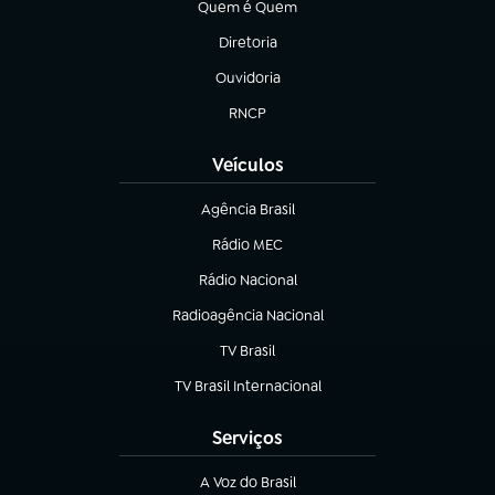
Quem é Quem
(abre em nova aba)
Diretoria
(abre em nova aba)
Ouvidoria
(abre em nova aba)
RNCP
(abre em nova aba)
Veículos
Agência Brasil
(abre em nova aba)
Rádio MEC
(abre em nova aba)
Rádio Nacional
Radioagência Nacional
(abre em nova aba)
TV Brasil
(abre em nova aba)
TV Brasil Internacional
(abre em nova aba)
Serviços
A Voz do Brasil
(abre em nova aba)