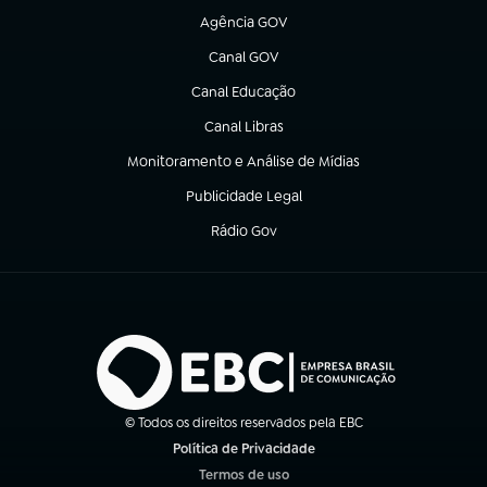
Agência GOV
(abre em nova aba)
Canal GOV
(abre em nova aba)
Canal Educação
(abre em nova aba)
Canal Libras
(abre em nova aba)
Monitoramento e Análise de Mídias
(abre em nova aba)
Publicidade Legal
(abre em nova aba)
Rádio Gov
(abre em nova aba)
© Todos os direitos reservados pela EBC
Política de Privacidade
(abre em nova aba)
Termos de uso
(abre em nova aba)