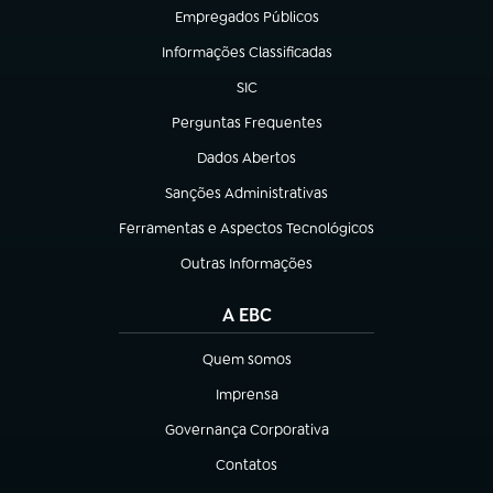
Empregados Públicos
(abre em nova aba)
Informações Classificadas
(abre em nova aba)
SIC
(abre em nova aba)
Perguntas Frequentes
(abre em nova aba)
Dados Abertos
(abre em nova aba)
Sanções Administrativas
(abre em nova aba)
Ferramentas e Aspectos Tecnológicos
(abre em nova aba)
Outras Informações
(abre em nova aba)
A EBC
Quem somos
(abre em nova aba)
Imprensa
(abre em nova aba)
Governança Corporativa
(abre em nova aba)
Contatos
(abre em nova aba)